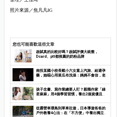
照片來源／焦凡凡IG
您也可能喜歡這些文章
啟賦真的比較好嗎？啟賦評價大統整，
Dcard、ptt都推薦的奶粉品牌
南投某國小校長載小六女童上汽旅、給避孕
藥，她噁心用菜瓜布洗澡：媽媽不會信，老
師很神聖…
孩子念書、寫作業總要人盯？親職作家「綠
君麻麻」用4個學習習慣，養出2個資優且自
律的孩子
從露營車環島到單車壯遊，日本導遊爸爸的
戶外教養4心法：在「不方便」中養出獨立有