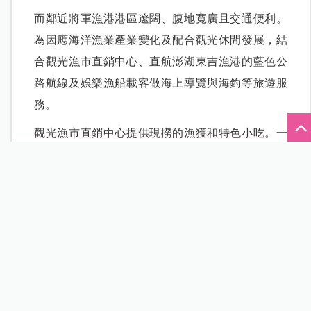
而鄰近將軍漁港港區遼闊、腹地寬廣且交通便利。
為因應海洋漁業產業變化及配合觀光休閒發展，結
合觀光漁市直銷中心、直航澎湖東吉漁港的藍色公
路航線及娛樂漁船載客做海上導覽與海釣等旅遊服
務。
觀光漁市直銷中心提供現撈的漁獲和特色小吃。一
樓設有特色小吃攤位，二樓設有海鮮餐廳，三樓販
售伴手禮。餐廳還提供精選的海鮮塔風味餐供應，
並提供外帶服務。且將軍漁港開放合法的垂釣區，
讓喜歡釣魚的民眾能夠在安全、合法的地點享受釣
魚的樂趣，使將軍漁港朝向觀光休閒多元化發展。