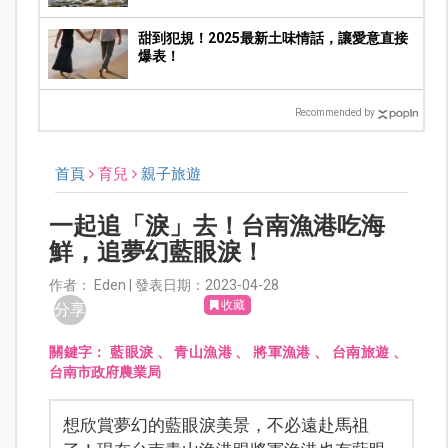
韌性的孩子
甜到犯規！2025最新土味情話，讓愛意直接
爆表！
Recommended by
首頁
育兒
親子旅遊
一起追「淚」去！台南漁港吃海
鮮，追夢幻藍眼淚！
作者： Eden | 發表日期：2023-04-28
收藏
分享
關鍵字：
藍眼淚
、
青山漁港
、
將軍漁港
、
台南旅遊
、
台南市政府農業局
想欣賞夢幻的藍眼淚美景，不必遠赴馬祖