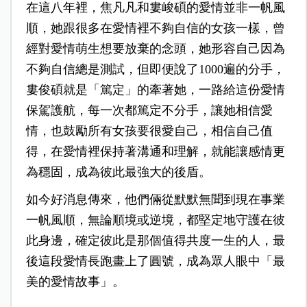
在這八年裡，焦凡凡和婁峻碩的愛情並非一帆風
順，她跟很多在愛情裡不夠自信的女孩一樣，曾
經對愛情萌生想要放棄的念頭，她形容自己因為
不夠自信總是測試，但即便說了1000遍的分手，
婁俊碩就是「篤定」的牽著她，一路給這份愛情
保駕護航，每一次都篤定不分手，讓她相信愛
情，也鼓勵所有女孩要很愛自己，相信自己值
得，在愛情裡保持著溝通和理解，就能讓感情更
為穩固，成為彼此最強大的後盾。
如今好消息傳來，他們倆從默默無聞到現在事業
一帆風順，無論順境或逆境，都堅定地守護在彼
此身邊，確定彼此是那個值得共度一生的人，最
後這段愛情長跑畫上了圓號，成為眾人眼中「最
美的愛情故事」。