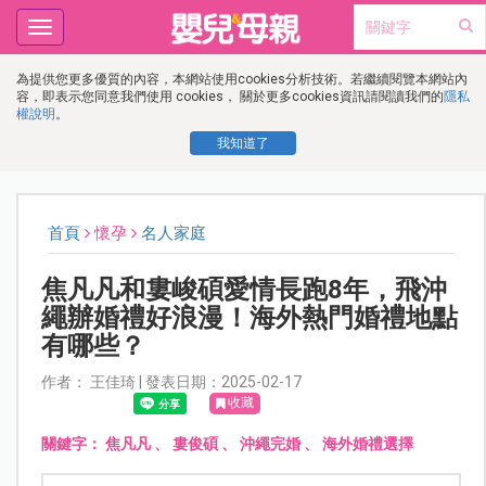
Toggle
navigation
為提供您更多優質的內容，本網站使用cookies分析技術。若繼續閱覽本網站內
容，即表示您同意我們使用 cookies， 關於更多cookies資訊請閱讀我們的
隱私
權說明
。
我知道了
首頁
懷孕
名人家庭
焦凡凡和婁峻碩愛情長跑8年，飛沖
繩辦婚禮好浪漫！海外熱門婚禮地點
有哪些？
作者： 王佳琦 | 發表日期：2025-02-17
收藏
關鍵字：
焦凡凡
、
婁俊碩
、
沖繩完婚
、
海外婚禮選擇