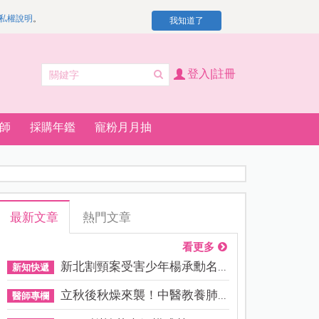
私權說明
。
我知道了
登入|註冊
師
採購年鑑
寵粉月月抽
最新文章
熱門文章
看更多
新北割頸案受害少年楊承勳名...
新知快遞
立秋後秋燥來襲！中醫教養肺...
醫師專欄