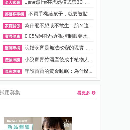
Janet謝怡芬虎媽模式禁3C，看...
名人家庭
不買手機給孩子，就要被貼「...
部落客專欄
為什麼不想或不敢生二胎？這8...
家庭關係
0.05%阿托品近視控制眼藥水納...
寶貝健康
晚婚晚育是無法改變的現實，...
醫師專欄
小說家青竹酒產後成半植物人...
產後照護
守護寶寶的黃金睡眠：為什麼...
專家專欄
試用募集
看更多