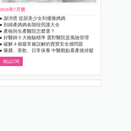
2026年7月號
● 謝沛恩 從甜美少女到優雅媽媽
● 剖婦產媽媽各階段照護大全
● 產檢與生產醫院怎麼選？
● 好醫師５大檢驗標準 選對醫院是風險管理
● 破解４個最常被誤解的寶寶安全感問題
● 藥膳、茶飲、日常保養 中醫觀點看產後掉髮
雜誌訂閱