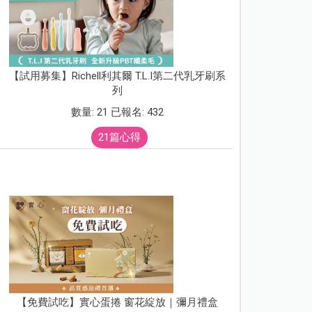
【試用募集】Richell利其爾 T.L.I第二代乳牙刷系
列
數量: 21 已報名: 432
21篇心得
【免費試吃】實心蛋捲 窗花綻放｜彌月禮盒