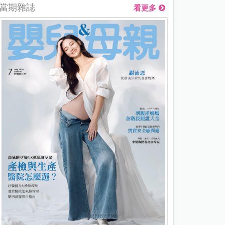
當期雜誌
看更多