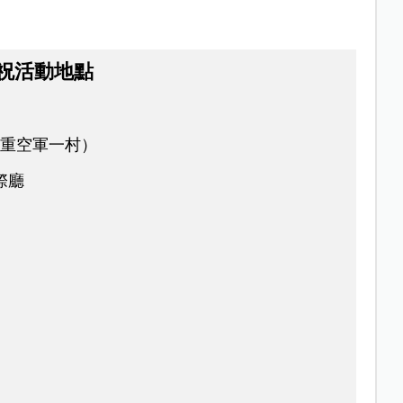
慶祝活動地點
三重空軍一村）
際廳