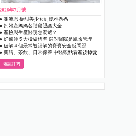
2026年7月號
● 謝沛恩 從甜美少女到優雅媽媽
● 剖婦產媽媽各階段照護大全
● 產檢與生產醫院怎麼選？
● 好醫師５大檢驗標準 選對醫院是風險管理
● 破解４個最常被誤解的寶寶安全感問題
● 藥膳、茶飲、日常保養 中醫觀點看產後掉髮
雜誌訂閱