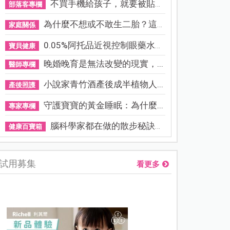
不買手機給孩子，就要被貼「...
部落客專欄
為什麼不想或不敢生二胎？這8...
家庭關係
0.05%阿托品近視控制眼藥水納...
寶貝健康
晚婚晚育是無法改變的現實，...
醫師專欄
小說家青竹酒產後成半植物人...
產後照護
守護寶寶的黃金睡眠：為什麼...
專家專欄
腦科學家都在做的散步秘訣！...
健康百寶箱
試用募集
看更多