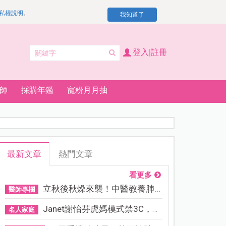
私權說明
。
我知道了
登入|註冊
師
採購年鑑
寵粉月月抽
最新文章
熱門文章
看更多
立秋後秋燥來襲！中醫教養肺...
醫師專欄
Janet謝怡芬虎媽模式禁3C，看...
名人家庭