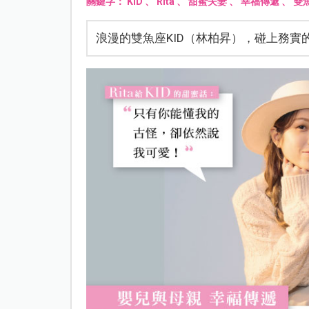
關鍵字：
KID
、
Rita
、
甜蜜夫妻
、
幸福傳遞
、
雙
浪漫的雙魚座KID（林柏昇），碰上務實