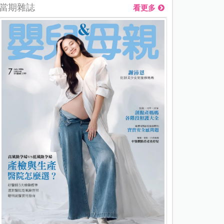
當期雜誌
看更多