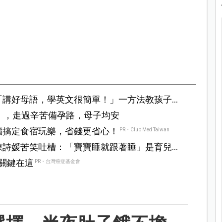
「講好母語，學英文很簡單！」一方法教孩子
」，走過辛苦備孕路，母子均安
價搞定食宿玩樂，省錢更省心！
PR・Club Med Taiwan
陳詩媛苦笑吐槽：「寶寶睡就跟著睡」是育兒
？關鍵在這
PR・台灣癌症基金會