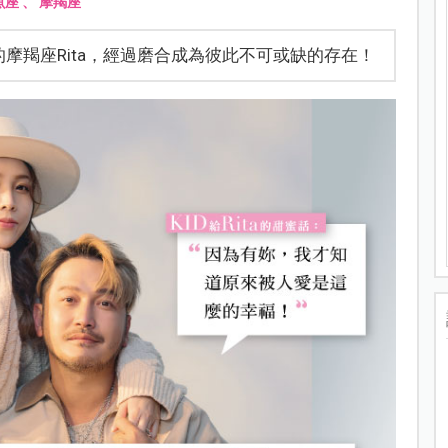
魚座
、
摩羯座
的摩羯座Rita，經過磨合成為彼此不可或缺的存在！