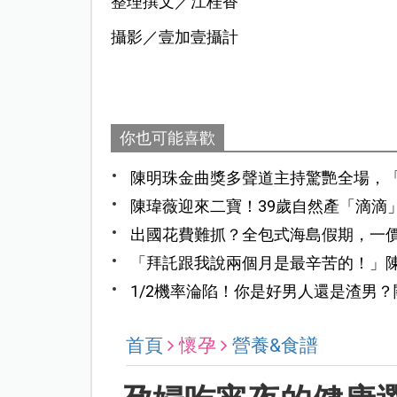
整理撰文／江桂香
攝影／壹加壹攝計
你也可能喜歡
陳明珠金曲獎多聲道主持驚艷全場，
英語精通
陳瑋薇迎來二寶！39歲自然產「滴滴
出國花費難抓？全包式海島假期，一
「拜託跟我說兩個月是最辛苦的！」
最大誤會
1/2機率淪陷！你是好男人還是渣男
首頁
懷孕
營養&食譜