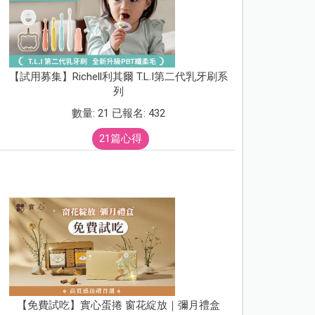
【試用募集】Richell利其爾 T.L.I第二代乳牙刷系
列
數量: 21 已報名: 432
21篇心得
【免費試吃】實心蛋捲 窗花綻放｜彌月禮盒