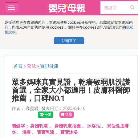
Toggle
navigation
為提供您更多優質的內容，本網站使用cookies分析技術。若繼續閱覽本網站內
容，即表示您同意我們使用 cookies， 關於更多cookies資訊請閱讀我們的
隱私
權說明
。
我知道了
首頁
育兒
寶貝健康
眾多媽咪真實見證，乾癢敏弱肌洗護
首選，全家大小都適用！皮膚科醫師
推薦，口碑NO.1
作者： 高旻君 | 發表日期：2025-04-16
收藏
關鍵字：
身體乳液
、
身體乳液推薦
、
沐浴油
、
異位性皮膚
炎
、
濕疹
、
寶寶乳液
、
寶寶沐浴