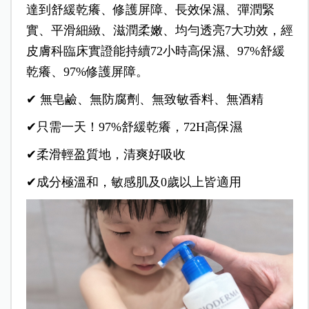
達到舒緩乾癢、修護屏障、長效保濕、彈潤緊
實、平滑細緻、滋潤柔嫩、均勻透亮7大功效，經
皮膚科臨床實證能持續72小時高保濕、97%舒緩
乾癢、97%修護屏障。
✔ 無皂鹼、無防腐劑、無致敏香料、無酒精
✔只需一天！97%舒緩乾癢，72H高保濕
✔柔滑輕盈質地，清爽好吸收
✔成分極溫和，敏感肌及0歲以上皆適用