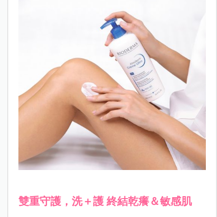
雙重守護，洗＋護 終結乾癢＆敏感肌