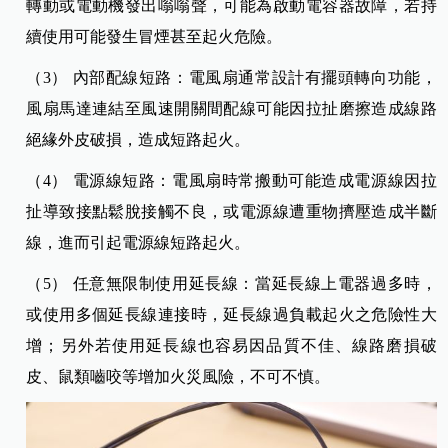
轉動或電動機發出嗡嗡聲，可能為啟動電容器故障，若持
續使用可能發生冒煙甚至起火危險。
（3） 內部配線短路：電風扇通常設計有擺頭轉向功能，
風扇馬達連結至風速開關間配線可能因拉扯磨擦造成線路
絕緣外皮破損，造成短路起火。
（4） 電源線短路：電風扇時常搬動可能造成電源線因拉
扯導致接點鬆脫接觸不良，或電源線遭重物擠壓造成半斷
線，進而引起電源線短路起火。
（5） 任意無限制使用延長線：當延長線上電器過多時，
或使用多個延長線連接時，延長線過負載起火之危險性大
增；另外若使用延長線也容易因品質不佳、線路磨損破
皮、鼠類嚙咬等增加火災風險，不可不慎。