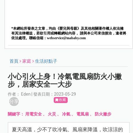
*本網站所發表之文章，均由《嬰兒與母親》及其他相關著作權人依法擁
有其法律權益，若欲引用或轉載網站內容， 請與本公司來信接洽，違者將
依法處理。聯絡信箱：
webservice@mababy.com
首頁
家庭
生活好點子
小心引火上身！冷氣電風扇防火小撇
步，居家安全一大步
作者： Eden | 發表日期：2023-05-29
收藏
分享
關鍵字：
用電安全
、
火災
、
冷氣
、
電風扇
、
防火撇步
夏天高溫，少不了吹冷氣、風扇來降溫，吹涼涼的