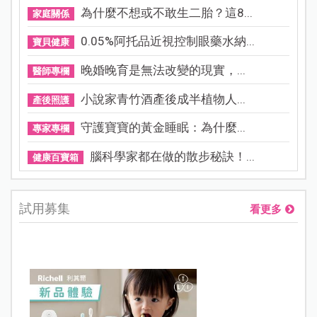
為什麼不想或不敢生二胎？這8...
家庭關係
0.05%阿托品近視控制眼藥水納...
寶貝健康
晚婚晚育是無法改變的現實，...
醫師專欄
小說家青竹酒產後成半植物人...
產後照護
守護寶寶的黃金睡眠：為什麼...
專家專欄
腦科學家都在做的散步秘訣！...
健康百寶箱
試用募集
看更多