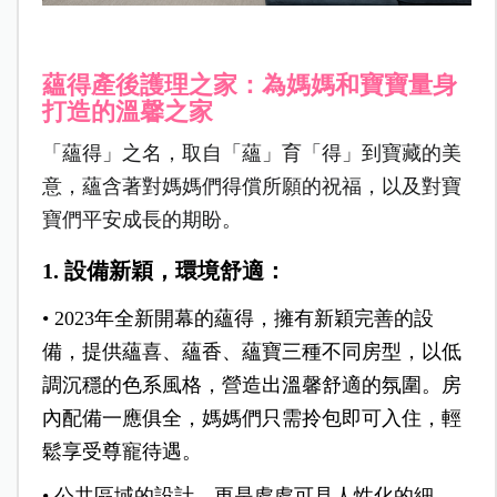
蘊得產後護理之家：為媽媽和寶寶量身
打造的溫馨之家
「蘊得」之名，取自「蘊」育「得」到寶藏的美
意，蘊含著對媽媽們得償所願的祝福，以及對寶
寶們平安成長的期盼。
1.
設備新穎，環境舒適：
• 2023
年全新開幕的蘊得，擁有新穎完善的設
備，提供蘊喜、蘊香、蘊寶三種不同房型，以低
調沉穩的色系風格，營造出溫馨舒適的氛圍。房
內配備一應俱全，媽媽們只需拎包即可入住，輕
鬆享受尊寵待遇。
•
公共區域的設計，更是處處可見人性化的細