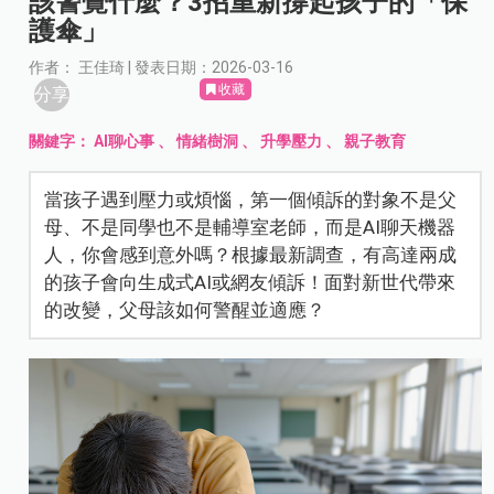
該警覺什麼？3招重新撐起孩子的「保
護傘」
作者： 王佳琦 | 發表日期：2026-03-16
收藏
分享
關鍵字：
AI聊心事
、
情緒樹洞
、
升學壓力
、
親子教育
當孩子遇到壓力或煩惱，第一個傾訴的對象不是父
母、不是同學也不是輔導室老師，而是AI聊天機器
人，你會感到意外嗎？根據最新調查，有高達兩成
的孩子會向生成式AI或網友傾訴！面對新世代帶來
的改變，父母該如何警醒並適應？