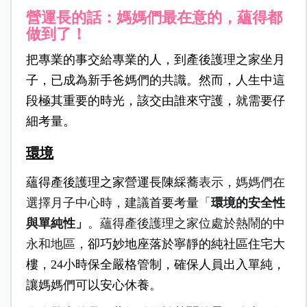
營運長的話：媽媽們最在意的，蘊得都
做到了！
把專業的事交給專業的人，到產後護理之家坐月
子，已成為新手爸媽們的共識。然而，人生中這
段極其重要的時光，該交由誰來守護，
就需要仔
細考量。
環境
蘊得產後護理之家營運長陳綵蕎
表示，
媽媽們在
選擇月子中心時，建議
首要考量
「
環境的安全性
與單純性」
。蘊得產後護理之家位處於熱鬧的中
永和地區，
卻巧妙地座落於寧靜的純社區住宅大
樓，24小時保全嚴格管制，確保人員出入單純，
讓媽媽們可以安心休養。