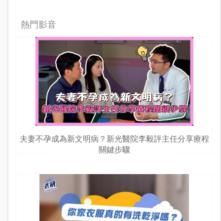
熱門影音
夫妻不孕成為新文明病？新光醫院李毅評主任分享療程
關鍵步驟