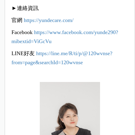
►
連絡資訊
官網
https://yundecare.com/
Facebook
https://www.facebook.com/yunde290?
mibextid=ViGcVu
LINE好友
https://line.me/R/ti/p/@120wvnse?
from=page&searchId=120wvnse