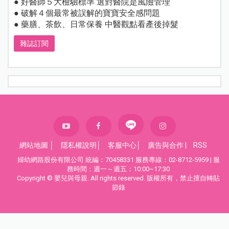
● 好醫師５大檢驗標準 選對醫院是風險管理
● 破解４個最常被誤解的寶寶安全感問題
● 藥膳、茶飲、日常保養 中醫觀點看產後掉髮
雜誌訂閱
網站地圖
│
隱私權說明
│
客服中心
│
廣告與合作
|
RSS
婦幼網路股份有限公司 統編：70458331 服務專線：02-8712-5959 | 服
務時間：週一～週五：10:00~17:30
Copyright © 嬰兒與母親. All rights reserved. 版權所有，禁止擅自轉貼
節錄