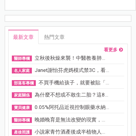
最新文章
熱門文章
看更多
立秋後秋燥來襲！中醫教養肺...
醫師專欄
Janet謝怡芬虎媽模式禁3C，看...
名人家庭
不買手機給孩子，就要被貼「...
部落客專欄
為什麼不想或不敢生二胎？這8...
家庭關係
0.05%阿托品近視控制眼藥水納...
寶貝健康
晚婚晚育是無法改變的現實，...
醫師專欄
小說家青竹酒產後成半植物人...
產後照護