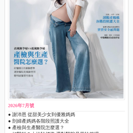
2026年7月號
● 謝沛恩 從甜美少女到優雅媽媽
● 剖婦產媽媽各階段照護大全
● 產檢與生產醫院怎麼選？