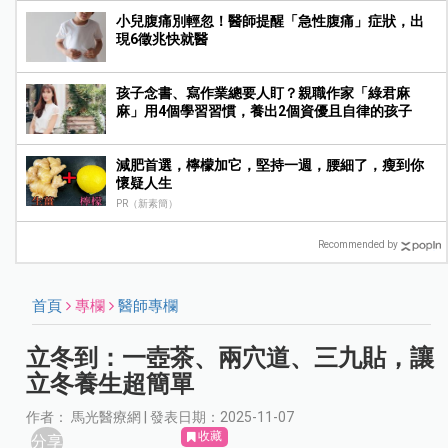
小兒腹痛別輕忽！醫師提醒「急性腹痛」症狀，出
現6徵兆快就醫
孩子念書、寫作業總要人盯？親職作家「綠君麻
麻」用4個學習習慣，養出2個資優且自律的孩子
減肥首選，檸檬加它，堅持一週，腰細了，瘦到你
懷疑人生
PR（新素簡）
Recommended by
首頁
專欄
醫師專欄
立冬到：一壺茶、兩穴道、三九貼，讓
立冬養生超簡單
作者： 馬光醫療網 | 發表日期：2025-11-07
收藏
分享