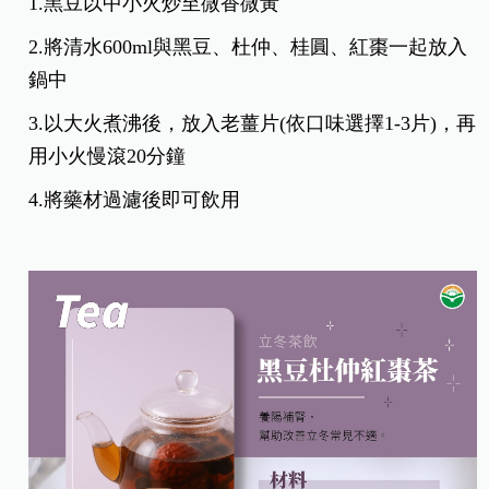
1.黑豆以中小火炒至微香微黃
2.將清水600ml與黑豆、杜仲、桂圓、紅棗一起放入
鍋中
3.以大火煮沸後，放入老薑片(依口味選擇1-3片)，再
用小火慢滾20分鐘
4.將藥材過濾後即可飲用