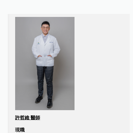
許哲維 醫師
現職