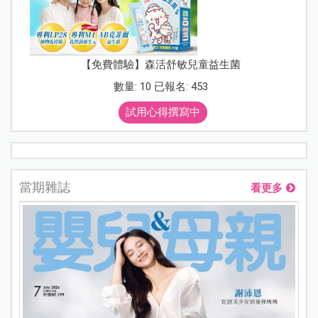
【免費體驗】森活舒敏兒童益生菌
數量: 10 已報名: 453
試用心得撰寫中
當期雜誌
看更多