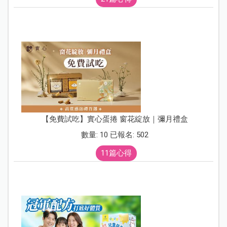
【免費試吃】實心蛋捲 窗花綻放｜彌月禮盒
數量: 10 已報名: 502
11篇心得