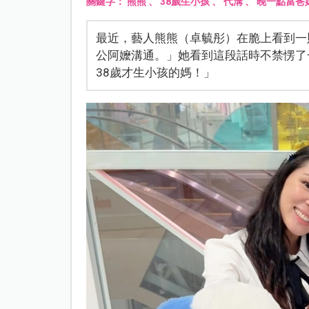
關鍵字：
熊熊
、
38歲生小孩
、
代溝
、
晚一點當爸
最近，藝人熊熊（卓毓彤）在脆上看到一
公阿嬤溝通。」她看到這段話時不禁愣了
38歲才生小孩的媽！」