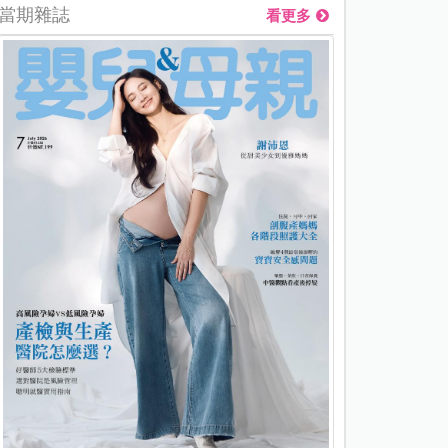
當期雜誌
看更多