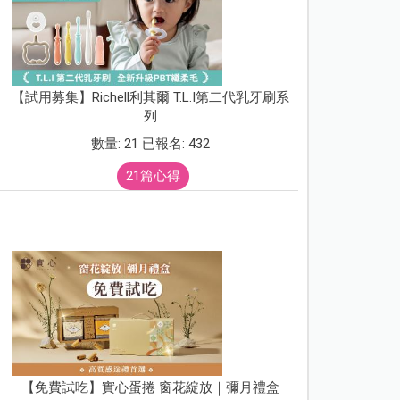
【試用募集】Richell利其爾 T.L.I第二代乳牙刷系
列
數量: 21 已報名: 432
21篇心得
【免費試吃】實心蛋捲 窗花綻放｜彌月禮盒