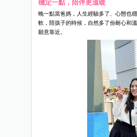
穩定一點，陪伴更溫暖
晚一點當爸媽，人生經驗多了、心態也
軟，陪孩子的時候，自然多了份耐心和
願意靠近。