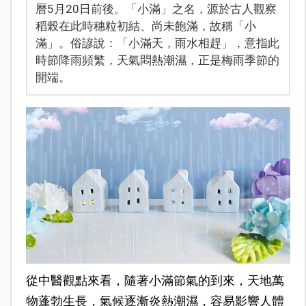
曆5月20日前後。「小滿」之名，源於古人觀察
稻榖在此時穗粒初結、尚未飽滿，故稱「小
滿」。俗諺說：「小滿天，雨水相趕」，意指此
時節降雨頻繁，天氣悶熱潮濕，正是梅雨季節的
開端。
從中醫觀點來看，隨著小滿節氣的到來，天地萬
物蓬勃生長，氣候逐漸炎熱潮濕，容易影響人體