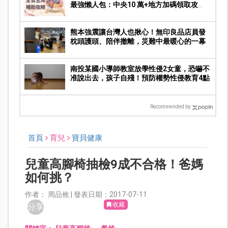
最強懶人包：中央10 萬+地方加碼領取攻
略！
熊本強震讓台灣人也揪心！無印良品店員發
枕頭護頭、陪伴撤離，災難中最暖心的一幕
南投某國小導師教室放學性侵2女童，恐嚇不
准說出去，孩子自殘！預防權勢性侵教育4點
Recommended by
首頁
育兒
寶貝健康
兒童高腳椅抽檢9成不合格！爸媽
如何挑？
作者： 周品攸 | 發表日期：2017-07-11
收藏
分享