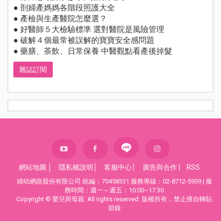
● 剖婦產媽媽各階段照護大全
● 產檢與生產醫院怎麼選？
● 好醫師５大檢驗標準 選對醫院是風險管理
● 破解４個最常被誤解的寶寶安全感問題
● 藥膳、茶飲、日常保養 中醫觀點看產後掉髮
雜誌訂閱
網站地圖
│
隱私權說明
│
客服中心
│
廣告與合作
|
RSS
婦幼網路股份有限公司 統編：70458331 服務專線：02-8712-5959 | 服
務時間：週一～週五：10:00~17:30
Copyright © 嬰兒與母親. All rights reserved. 版權所有，禁止擅自轉貼
節錄