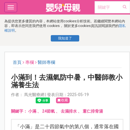
Toggle
navigation
為提供您更多優質的內容，本網站使用cookies分析技術。若繼續閱覽本網站內
容，即表示您同意我們使用 cookies， 關於更多cookies資訊請閱讀我們的
隱私
權說明
。
我知道了
首頁
專欄
醫師專欄
小滿到！去濕氣防中暑，中醫師教小
滿養生法
作者： 馬光醫療網 | 發表日期：2025-05-19
收藏
關鍵字：
小滿
、
24節氣
、
去濕排水
、
薏仁排骨湯
「小滿」是二十四節氣中的第八個，通常落在國