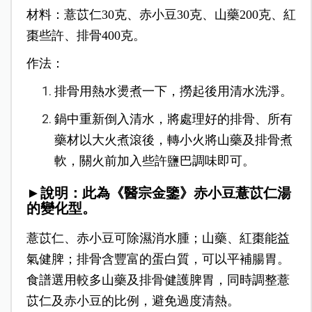
材料：薏苡仁30克、赤小豆30克、山藥200克、紅
棗些許、排骨400克。
作法：
排骨用熱水燙煮一下，撈起後用清水洗淨。
鍋中重新倒入清水，將處理好的排骨、所有
藥材以大火煮滾後，轉小火將山藥及排骨煮
軟，關火前加入些許鹽巴調味即可。
►說明：此為《醫宗金鑒》赤小豆薏苡仁湯
的變化型。
薏苡仁、赤小豆可除濕消水腫；山藥、紅棗能益
氣健脾；排骨含豐富的蛋白質，可以平補腸胃。
食譜選用較多山藥及排骨健護脾胃，同時調整薏
苡仁及赤小豆的比例，避免過度清熱。