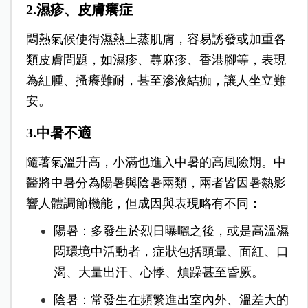
2.濕疹、皮膚癢症
悶熱氣候使得濕熱上蒸肌膚，容易誘發或加重各
類皮膚問題，如濕疹、蕁麻疹、香港腳等，表現
為紅腫、搔癢難耐，甚至滲液結痂，讓人坐立難
安。
3.中暑不適
隨著氣溫升高，小滿也進入中暑的高風險期。中
醫將中暑分為陽暑與陰暑兩類，兩者皆因暑熱影
響人體調節機能，但成因與表現略有不同：
陽暑：多發生於烈日曝曬之後，或是高溫濕
悶環境中活動者，症狀包括頭暈、面紅、口
渴、大量出汗、心悸、煩躁甚至昏厥。
陰暑：常發生在頻繁進出室內外、溫差大的