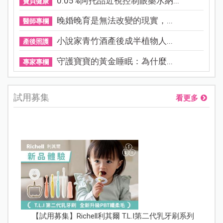
0.05%阿托品近視控制眼藥水納...
寶貝健康
晚婚晚育是無法改變的現實，...
醫師專欄
小說家青竹酒產後成半植物人...
產後照護
守護寶寶的黃金睡眠：為什麼...
專家專欄
試用募集
看更多
【試用募集】Richell利其爾 T.L.I第二代乳牙刷系列