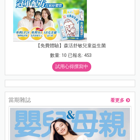
【免費體驗】森活舒敏兒童益生菌
數量: 10 已報名: 453
試用心得撰寫中
當期雜誌
看更多