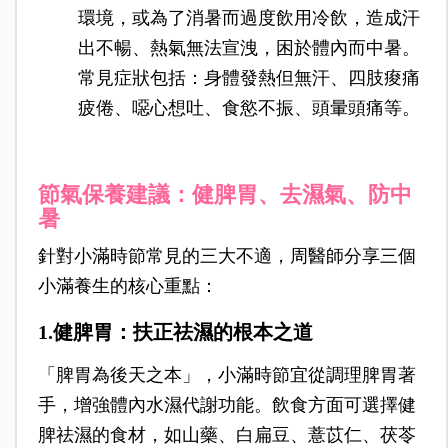
環境，或為了消暑而過度飲用冷飲，造成汗
出不暢、熱氣無法宣洩，困於體內而中暑。
常見症狀包括：身體發熱但無汗、四肢痠痛
疲倦、噁心想吐、食慾不振、頭暈頭痛等。
節氣保養建議：健脾胃、去濕氣、防中
暑
針對小滿時節常見的三大不適，周醫師分享三個
小滿養生的核心重點：
1.健脾胃：扶正祛濕的根本之道
「脾胃為後天之本」，小滿時節宜從調理脾胃著
手，增強體內水濕代謝功能。飲食方面可選擇健
脾祛濕的食材，如山藥、白扁豆、薏苡仁、茯苓