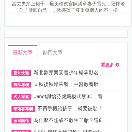
當丈夫穿上裙子：最美檢察官陳漢章妻子雪兒，陪伴老
公「做回自己」，教導孩子尊重每個人的不一樣
最新文章
熱門文章
看更多
新北割頸案受害少年楊承勳名...
新知快遞
立秋後秋燥來襲！中醫教養肺...
醫師專欄
Janet謝怡芬虎媽模式禁3C，看...
名人家庭
不買手機給孩子，就要被貼「...
部落客專欄
為什麼不想或不敢生二胎？這8...
家庭關係