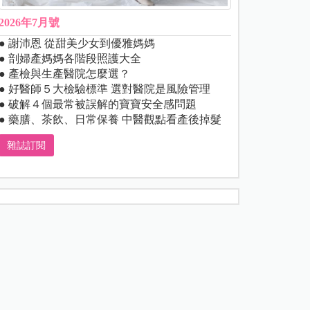
2026年7月號
● 謝沛恩 從甜美少女到優雅媽媽
● 剖婦產媽媽各階段照護大全
● 產檢與生產醫院怎麼選？
● 好醫師５大檢驗標準 選對醫院是風險管理
● 破解４個最常被誤解的寶寶安全感問題
● 藥膳、茶飲、日常保養 中醫觀點看產後掉髮
雜誌訂閱