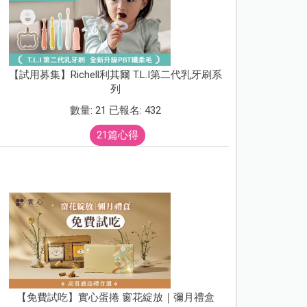
【試用募集】Richell利其爾 T.L.I第二代乳牙刷系
列
數量: 21 已報名: 432
21篇心得
【免費試吃】實心蛋捲 窗花綻放｜彌月禮盒