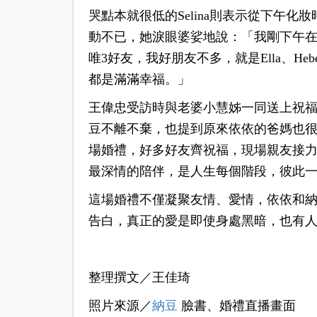
哭點本就很低的Selina則表示從下午
動不已，她淚眼婆娑地說：「我剛下午
唯3好友，我好朋友不多，就是Ella、H
都是滿滿幸福。」
王偉忠受訪時與老婆小慧姊一同送上祝
豆不離不棄，也提到原來依依的爸媽也
場婚禮，好多好友齊祝福，現場親友接
最深情的陪伴，是人生每個階段，彼此
這場婚禮不僅凝聚友情、愛情，依依和
告白，
真正的愛是即使身處黑暗，也有
整理撰文／王佳琦
照片來源／
納豆
臉書、婚禮直播畫面