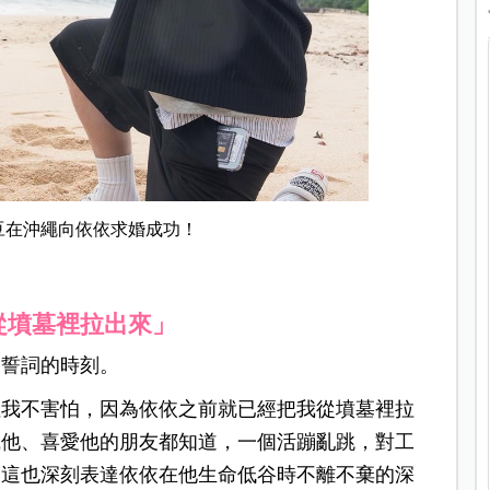
納豆在沖繩向依依求婚成功！
從墳墓裡拉出來」
換誓詞的時刻。
但我不害怕，因為依依之前就已經把我從墳墓裡拉
識他、喜愛他的朋友都知道，一個活蹦亂跳，對工
，這也深刻表達依依在他生命低谷時不離不棄的深