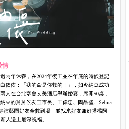
愛情
經過兩年休養，在2024年復工並在年底的時候登記
告白依依：「我的命是你救的！」，如今納豆成功
兩人在台北寒舍艾美酒店舉辦婚宴，席開50桌，
豆的舅舅侯友宜市長、王偉忠、陶晶瑩、Selina
U等演藝圈好友全數到場，並找來好友兼好搭檔阿
的新人送上最深祝福。