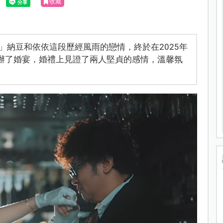
收藏
」納豆和依依這段歷經風雨的戀情，終於在2025年
舉辦了婚宴，婚禮上見證了兩人堅貞的感情，溫馨氛