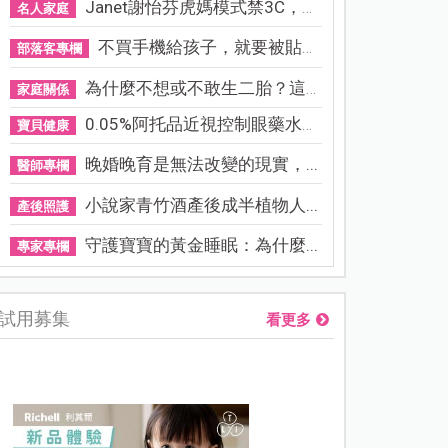
Janet謝怡芬虎媽模式禁3C，看...
名人家庭
不買手機給孩子，就要被貼「...
部落客專欄
為什麼不想或不敢生二胎？這8...
家庭關係
0.05%阿托品近視控制眼藥水納...
寶貝健康
晚婚晚育是無法改變的現實，...
醫師專欄
小說家青竹酒產後成半植物人...
產後照護
守護寶寶的黃金睡眠：為什麼...
專家專欄
試用募集
看更多