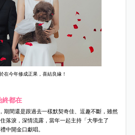
於在今年修成正果，喜結良緣！
始終都在
程，期間還是跟過去一樣默契奇佳、逗趣不斷，雖然
不住落淚，深情流露，當年一起主持「大學生了
婚禮中開金口獻唱。