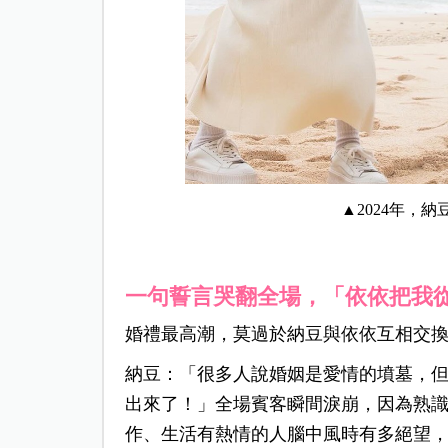
▲2024年，
一句誓言哭翻全場，「依依把我
婚禮最高潮，莫過於納豆與依依互相交
納豆：「很多人說婚姻是愛情的墳墓，
出來了！」全場賓客瞬間淚崩，因為熟
作、生活有熱情的人腦中風時有多絕望