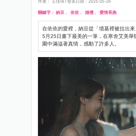
作者： 王佳琦 | 發表日期：2025-05-26
關鍵字：
納豆
、
依依
、
婚禮
、
愛情長跑
在依依的愛裡，納豆從「墳墓裡被拉出來
5月25日畫下最美的一筆，在寒舍艾美
圍中滿溢著真情，感動了許多人。