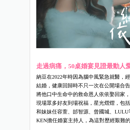
走過病痛，50桌婚宴見證最動人
納豆在2022年時因為腦中風緊急就醫，
結婚，健康回歸時不只一次在公開場合
將他口中生命中的救命恩人依依娶回家，
現場眾多好友到場祝福，星光熠熠，包括納
和妹妹任容萱、邰智源、曾國城、LUL
KEN擔任婚宴主持人，為這對歷經艱難