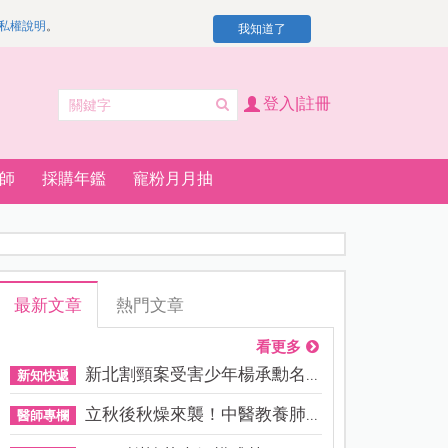
私權說明
。
我知道了
登入|註冊
師
採購年鑑
寵粉月月抽
最新文章
熱門文章
看更多
新北割頸案受害少年楊承勳名...
新知快遞
立秋後秋燥來襲！中醫教養肺...
醫師專欄