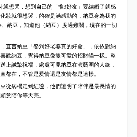
化妝時就想哭，想到自己的「惟3好友」要結婚了就感
在化妝就很想哭，的確是滿感動的，納豆身為我的
ebe、納豆，知道他（納豆）度過難關，現在的一切
福，直言納豆「娶到好老婆真的好命」，依依對納
很喜歡納豆，覺得納豆像隻可愛的招財貓一樣。整
力送上誠摯祝福，處處可見納豆在演藝圈的人緣，
一直都在，不管是愛情還是友情都是這樣。
納豆從病榻走到紅毯，他們證明了陪伴是最長情的
人願意陪你等天亮。