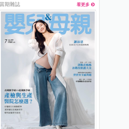
當期雜誌
看更多