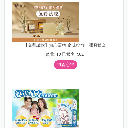
【免費試吃】實心蛋捲 窗花綻放｜彌月禮盒
數量: 10 已報名: 502
11篇心得