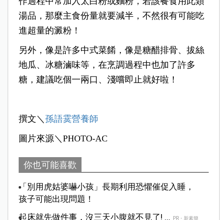
作過程中常加入太白粉或麵粉，若該餐食用此類
湯品，那麼主食份量就要減半，不然很有可能吃
進超量的澱粉！
另外，像是許多中式菜餚，像是糖醋排骨、拔絲
地瓜、冰糖滷味等，在烹調過程中也加了許多
糖，建議吃個一兩口、淺嚐即止就好啦！
撰文＼
孫語霙營養師
圖片來源＼PHOTO-AC
你也可能喜歡
「別用虎姑婆嚇小孩」長期利用恐懼催促入睡，
孩子可能出現問題！
起床就先做件事，沒三天小腹就不見了! ...
PR・新素簡