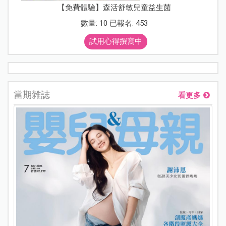
【免費體驗】森活舒敏兒童益生菌
數量: 10 已報名: 453
試用心得撰寫中
當期雜誌
看更多