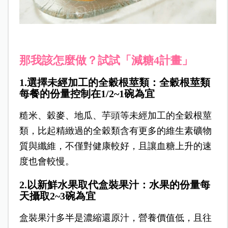
那我該怎麼做？試試「減糖4計畫」
1.選擇未經加工的全穀根莖類：全穀根莖類
每餐的份量控制在1/2~1碗為宜
糙米、穀麥、地瓜、芋頭等未經加工的全穀根莖
類，比起精緻過的全穀類含有更多的維生素礦物
質與纖維，不僅對健康較好，且讓血糖上升的速
度也會較慢。
2.以新鮮水果取代盒裝果汁：水果的份量每
天攝取2~3碗為宜
盒裝果汁多半是濃縮還原汁，營養價值低，且往