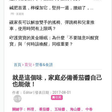
減肥首選，檸檬加它，堅持一週，腰細了，...
PR・新素簡
讓家長可以解放雙手的搖椅、彈跳椅和兒童推
車，使用時間有上限嗎？
守護寶寶的黃金睡眠：為什麼「不要隨意叫醒寶
寶」與「何時該喚醒」同樣重要？
首頁
育兒
營養&食譜
就是這個味，家庭必備番茄醬自己
也能做！
作者： Editor | 發表日期：2017-08-01
收藏
分享
關鍵字：
料理
、
番茄醬
、
五味醬
、
海山醬
、
中卷