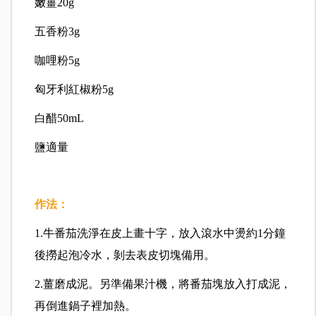
嫩薑20g
五香粉3g
咖哩粉5g
匈牙利紅椒粉5g
白醋50mL
鹽適量
作法：
1.牛番茄洗淨在皮上畫十字，放入滾水中燙約1分鐘
後撈起泡冷水，剝去表皮切塊備用。
2.薑磨成泥。另準備果汁機，將番茄塊放入打成泥，
再倒進鍋子裡加熱。