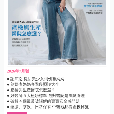
2026年7月號
● 謝沛恩 從甜美少女到優雅媽媽
● 剖婦產媽媽各階段照護大全
● 產檢與生產醫院怎麼選？
● 好醫師５大檢驗標準 選對醫院是風險管理
● 破解４個最常被誤解的寶寶安全感問題
● 藥膳、茶飲、日常保養 中醫觀點看產後掉髮