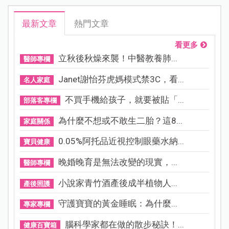
最新文章
熱門文章
看更多
立秋後秋燥來襲！中醫教養肺...
醫師專欄
Janet謝怡芬虎媽模式禁3C，看...
名人家庭
不買手機給孩子，就要被貼「...
部落客專欄
為什麼不想或不敢生二胎？這8...
家庭關係
0.05%阿托品近視控制眼藥水納...
寶貝健康
晚婚晚育是無法改變的現實，...
醫師專欄
小說家青竹酒產後成半植物人...
產後照護
守護寶寶的黃金睡眠：為什麼...
專家專欄
腦科學家都在做的散步秘訣！...
健康百寶箱