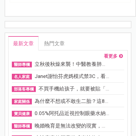
最新文章
熱門文章
看更多
立秋後秋燥來襲！中醫教養肺...
醫師專欄
Janet謝怡芬虎媽模式禁3C，看...
名人家庭
不買手機給孩子，就要被貼「...
部落客專欄
為什麼不想或不敢生二胎？這8...
家庭關係
0.05%阿托品近視控制眼藥水納...
寶貝健康
晚婚晚育是無法改變的現實，...
醫師專欄