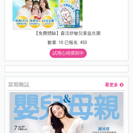
【免費體驗】森活舒敏兒童益生菌
數量: 10 已報名: 453
試用心得撰寫中
當期雜誌
看更多