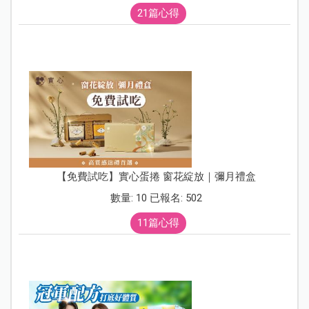
21篇心得
【免費試吃】實心蛋捲 窗花綻放｜彌月禮盒
數量: 10 已報名: 502
11篇心得