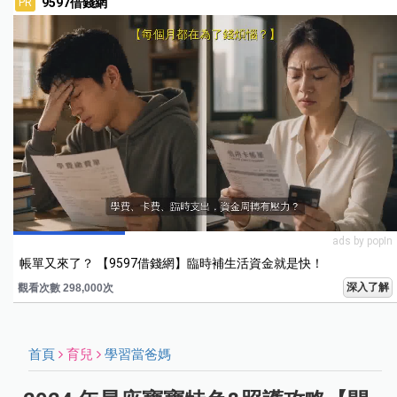
9597借錢網
PR
ads by popIn
帳單又來了？ 【9597借錢網】臨時補生活資金就是快！
深入了解
觀看次數 298,000次
首頁
育兒
學習當爸媽