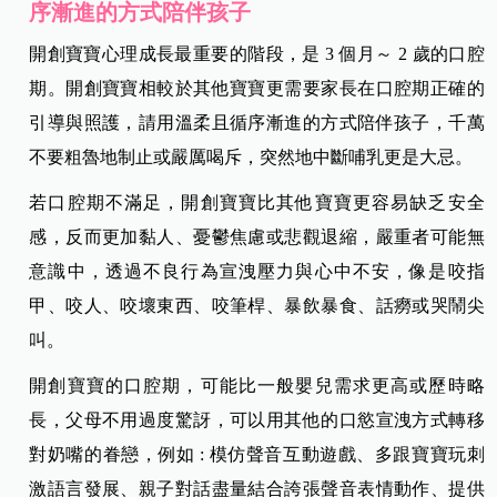
序漸進的方式陪伴孩子
開創寶寶心理成長最重要的階段，是 3 個月～ 2 歲的口腔
期。開創寶寶相較於其他寶寶更需要家長在口腔期正確的
引導與照護，請用溫柔且循序漸進的方式陪伴孩子，千萬
不要粗魯地制止或嚴厲喝斥，突然地中斷哺乳更是大忌。
若口腔期不滿足，開創寶寶比其他寶寶更容易缺乏安全
感，反而更加黏人、憂鬱焦慮或悲觀退縮，嚴重者可能無
意識中，透過不良行為宣洩壓力與心中不安，像是咬指
甲、咬人、咬壞東西、咬筆桿、暴飲暴食、話癆或哭鬧尖
叫。
開創寶寶的口腔期，可能比一般嬰兒需求更高或歷時略
長，父母不用過度驚訝，可以用其他的口慾宣洩方式轉移
對奶嘴的眷戀，例如 : 模仿聲音互動遊戲、多跟寶寶玩刺
激語言發展、親子對話盡量結合誇張聲音表情動作、提供