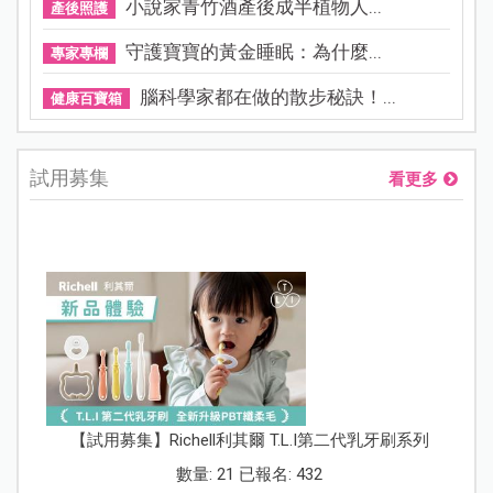
小說家青竹酒產後成半植物人...
產後照護
守護寶寶的黃金睡眠：為什麼...
專家專欄
腦科學家都在做的散步秘訣！...
健康百寶箱
試用募集
看更多
【試用募集】Richell利其爾 T.L.I第二代乳牙刷系列
數量: 21 已報名: 432