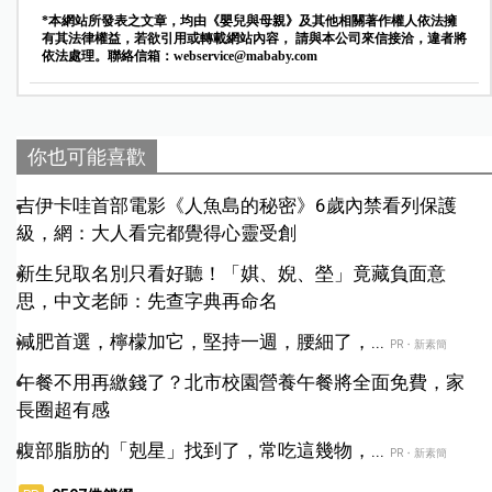
*本網站所發表之文章，均由《嬰兒與母親》及其他相關著作權人依法擁
有其法律權益，若欲引用或轉載網站內容， 請與本公司來信接洽，違者將
依法處理。聯絡信箱：
webservice@mababy.com
你也可能喜歡
吉伊卡哇首部電影《人魚島的秘密》6歲內禁看列保護
級，網：大人看完都覺得心靈受創
新生兒取名別只看好聽！「娸、婗、塋」竟藏負面意
思，中文老師：先查字典再命名
減肥首選，檸檬加它，堅持一週，腰細了，...
PR・新素簡
午餐不用再繳錢了？北市校園營養午餐將全面免費，家
長圈超有感
腹部脂肪的「剋星」找到了，常吃這幾物，...
PR・新素簡