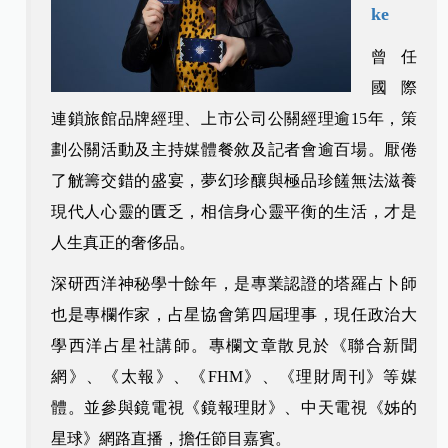
ke
曾任
國際
連鎖旅館品牌經理、上市公司公關經理逾15年，策
劃公關活動及主持媒體餐敘及記者會逾百場。厭倦
了觥籌交錯的盛宴，夢幻珍釀與極品珍饈無法滋養
現代人心靈的匱乏，相信身心靈平衡的生活，才是
人生真正的奢侈品。
深研西洋神秘學十餘年，是專業認證的塔羅占卜師
也是專欄作家，占星協會第四屆理事，現任政治大
學西洋占星社講師。專欄文章散見於《聯合新聞
網》、《太報》、《FHM》、《理財周刊》等媒
體。並參與鏡電視《鏡報理財》、中天電視《姊的
星球》網路直播，擔任節目嘉賓。