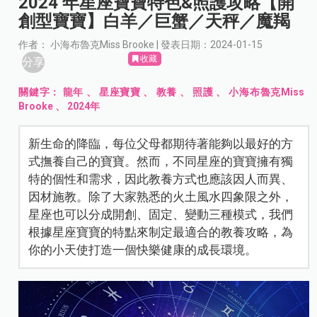
2024 年星座寶寶特色&照護攻略【開
創型寶寶】白羊／巨蟹／天秤／魔羯
作者： 小海布魯克Miss Brooke | 發表日期：2024-01-15
收藏
分享
關鍵字：
龍年
、
星座寶寶
、
教養
、
照護
、
小海布魯克Miss
Brooke
、
2024年
新生命的降臨，每位父母都期待著能夠以最好的方
式撫養自己的寶寶。然而，不同星座的寶寶擁有獨
特的個性和需求，因此教養方式也應該因人而異、
因材施教。除了大家熟悉的火土風水四象限之外，
星座也可以分成開創、固定、變動三種模式，我們
根據星座寶寶的特點來制定最適合的教養攻略，為
你的小天使打造一個快樂健康的成長環境。