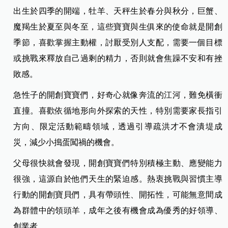
出生於四季的開端，牡羊、天秤生於春分與秋分，巨蟹、
魔羯生於夏至與冬至，這些寶寶與生俱來的使命就是開創
季節，喜歡掌握主動權，討厭受別人支配，需要一個目標
或挑戰來釋放自己過剩的精力，否則就會焦躁不安和有挫
敗感。
急性子的開創寶寶們，好奇心就像奔流的江河，難免橫衝
直撞。喜歡依循地形向外探索的天性，特別需要家長指引
方向、限定活動範疇領域，透過引導疏洪才不會潰堤成
災，減少小搗蛋闖禍的機會。
父母很快就會發現，開創寶寶們特別積極主動、應變能力
很強，這源自於他們天生的緊迫感。熱衷挑戰與習慣主導
行動的開創寶貝們，具有帶頭性、開拓性，可能無意間成
為群體中的領頭羊，成年之後有機會成為優秀的好領導、
創業者。