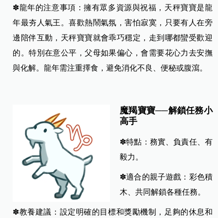
✽龍年的注意事項：擁有眾多資源與祝福，天秤寶寶是龍
年最夯人氣王。喜歡熱鬧氣氛，害怕寂寞，只要有人在旁
邊陪伴互動，天秤寶寶就會乖巧穩定，走到哪都蠻受歡迎
的。特別在意公平，父母如果偏心，會需要花心力去安撫
與化解。龍年需注重擇食，避免消化不良、便秘或腹瀉。
魔羯寶寶──解鎖任務小
高手
✽特點：務實、負責任、有
毅力。
✽適合的親子遊戲：彩色積
木、共同解鎖各種任務。
✽教養建議：設定明確的目標和獎勵機制，足夠的休息和