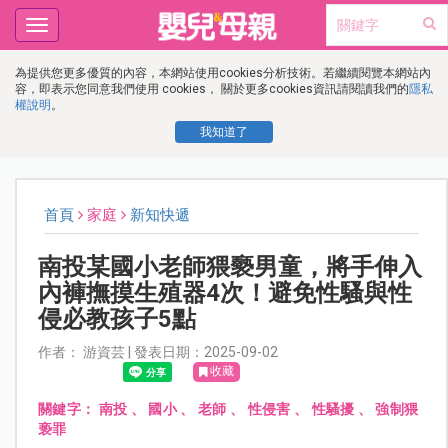
Toggle
navigation
為提供您更多優質的內容，本網站使用cookies分析技術。若繼續閱覽本網站內
容，即表示您同意我們使用 cookies， 關於更多cookies資訊請閱讀我們的
隱私
權說明
。
我知道了
首頁
家庭
新知快遞
南投某國小老師猥褻男童，將手伸入
內褲撫摸生殖器4次！避免性騷與性
侵必教孩子5點
作者： 游資芸 | 發表日期：2025-09-02
收藏
關鍵字：
南投
、
國小
、
老師
、
性侵害
、
性騷擾
、
強制猥
亵罪