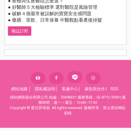
● 產檢與生產醫院怎麼選？
● 好醫師５大檢驗標準 選對醫院是風險管理
● 破解４個最常被誤解的寶寶安全感問題
● 藥膳、茶飲、日常保養 中醫觀點看產後掉髮
雜誌訂閱
網站地圖
│
隱私權說明
│
客服中心
│
廣告與合作
|
RSS
婦幼網路股份有限公司 統編：70458331 服務專線：02-8712-5959 | 服
務時間：週一～週五：10:00~17:30
Copyright © 嬰兒與母親. All rights reserved. 版權所有，禁止擅自轉貼
節錄