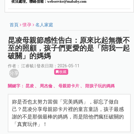
依法處理。聯絡信箱：
webservice@mababy.com
首頁
懷孕
名人家庭
昆凌母親節感性告白：原來比起無微不
至的照顧，孩子們更愛的是「陪我一起
破關」的媽媽
作者： 江睿毓 | 發表日期：2026-05-11
收藏
分享
關鍵字：
昆凌
、
周杰倫
、
母親節卡片
、
陪孩子玩的媽媽
妳是否也太努力當個「完美媽媽」，卻忘了做自
己？昆凌分享母親節卡片裡的童言童語，孩子最感
謝的不是那個最棒的媽媽，而是陪他們瘋狂破關的
「真實玩伴」！