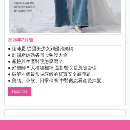
2026年7月號
● 謝沛恩 從甜美少女到優雅媽媽
● 剖婦產媽媽各階段照護大全
● 產檢與生產醫院怎麼選？
● 好醫師５大檢驗標準 選對醫院是風險管理
● 破解４個最常被誤解的寶寶安全感問題
● 藥膳、茶飲、日常保養 中醫觀點看產後掉髮
雜誌訂閱