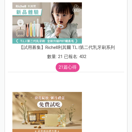
【試用募集】Richell利其爾 T.L.I第二代乳牙刷系列
數量: 21 已報名: 432
21篇心得