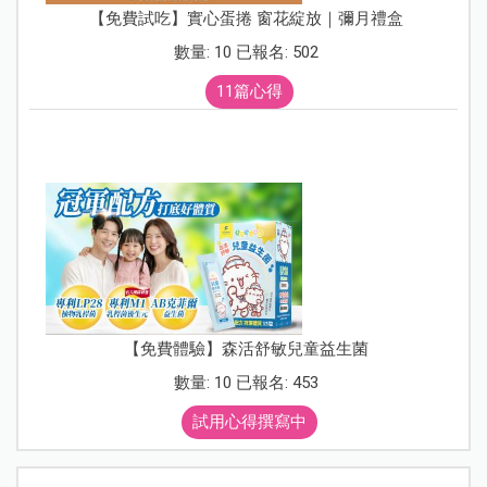
【免費試吃】實心蛋捲 窗花綻放｜彌月禮盒
數量: 10 已報名: 502
11篇心得
【免費體驗】森活舒敏兒童益生菌
數量: 10 已報名: 453
試用心得撰寫中