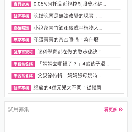
0.05%阿托品近視控制眼藥水納...
寶貝健康
晚婚晚育是無法改變的現實，...
醫師專欄
小說家青竹酒產後成半植物人...
產後照護
守護寶寶的黃金睡眠：為什麼...
專家專欄
腦科學家都在做的散步秘訣！...
健康百寶箱
「媽媽去哪裡了？」4歲孩子還...
學習當爸媽
父親節特輯｜媽媽餵母奶時，...
學習當爸媽
經痛的4種元兇大不同！從體質...
醫師專欄
試用募集
看更多