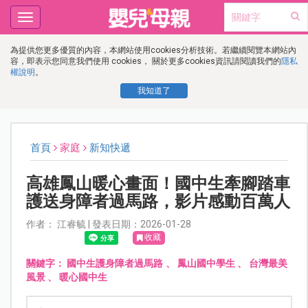
Toggle
navigation
為提供您更多優質的內容，本網站使用cookies分析技術。若繼續閱覽本網站內
容，即表示您同意我們使用 cookies， 關於更多cookies資訊請閱讀我們的
隱私
權說明
。
我知道了
首頁
家庭
新知快遞
高雄鳳山暖心畫面！國中生牽腳踏車
護送身障者過馬路，影片感動百萬人
作者： 江睿毓 | 發表日期：2026-01-28
收藏
關鍵字：
國中生護身障者過馬路
、
鳳山國中學生
、
台灣最美
風景
、
暖心國中生