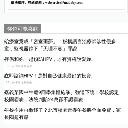
依法處理。聯絡信箱：
webservice@mababy.com
你也可能喜歡
治療室竟成「密室噩夢」！板橋語言治療師涉性侵多
童，監視器錄下「天理不容」罪證
伴侶和妳一起預防HPV，才有資格說愛妳...
PR・台灣癌症基金會
立即諮詢HPV！是對自己健康最好的投資...
PR・台灣癌症基金會
嘉義某國中生遭9同學集體施暴、強逼下跪！學校認定
校園霸凌，法院判賠24萬卻不認霸凌
午餐不用再繳錢了？北市校園營養午餐將全面免費，家
長圈超有感