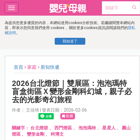
Toggle
navigation
為提供您更多優質的內容，本網站使用cookies分析技術。若繼續閱覽本網站內
容，即表示您同意我們使用 cookies， 關於更多cookies資訊請閱讀我們的
隱私
權說明
。
我知道了
首頁
家庭
新知快遞
2026台北燈節｜雙展區：泡泡瑪特
盲盒街區Ｘ變形金剛科幻城，親子必
去的光影奇幻旅程
作者： 王佳琦 | 發表日期：2026-02-06
收藏
關鍵字：
台北燈節
、
西門燈區
、
泡泡瑪特
、
星星人
、
圓山
燈區
、
變形金剛
、
柯博文