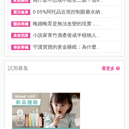
為什麼不想或不敢生二胎？這8...
家庭關係
0.05%阿托品近視控制眼藥水納...
寶貝健康
晚婚晚育是無法改變的現實，...
醫師專欄
小說家青竹酒產後成半植物人...
產後照護
守護寶寶的黃金睡眠：為什麼...
專家專欄
試用募集
看更多