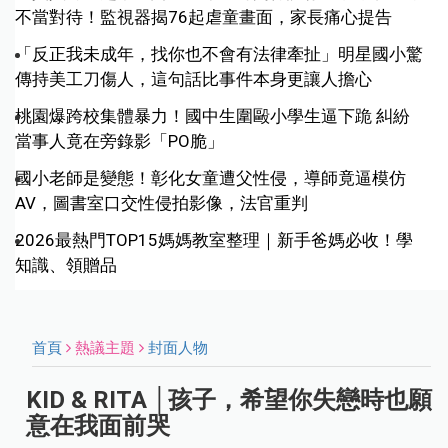
不當對待！監視器揭76起虐童畫面，家長痛心提告
「反正我未成年，找你也不會有法律牽扯」明星國小驚
傳持美工刀傷人，這句話比事件本身更讓人擔心
桃園爆跨校集體暴力！國中生圍毆小學生逼下跪 糾紛
當事人竟在旁錄影「PO脆」
國小老師是變態！彰化女童遭父性侵，導師竟逼模仿
AV，圖書室口交性侵拍影像，法官重判
2026最熱門TOP15媽媽教室整理｜新手爸媽必收！學
知識、領贈品
首頁
熱議主題
封面人物
KID & RITA │孩子，希望你失戀時也願
意在我面前哭