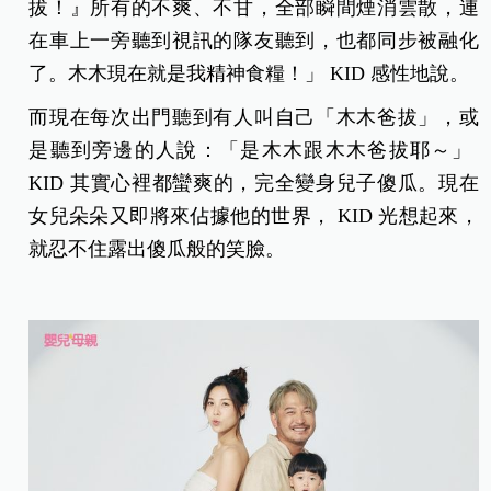
拔！』所有的不爽、不甘，全部瞬間煙消雲散，連
在車上一旁聽到視訊的隊友聽到，也都同步被融化
了。木木現在就是我精神食糧！」 KID 感性地說。
而現在每次出門聽到有人叫自己「木木爸拔」，或
是聽到旁邊的人說：「是木木跟木木爸拔耶～」
KID 其實心裡都蠻爽的，完全變身兒子傻瓜。現在
女兒朵朵又即將來佔據他的世界， KID 光想起來，
就忍不住露出傻瓜般的笑臉。