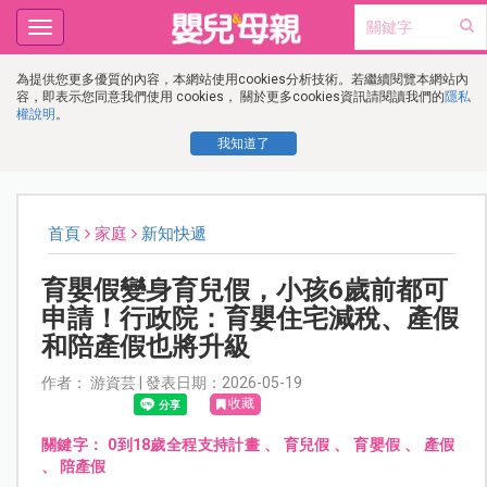
Toggle
navigation
為提供您更多優質的內容，本網站使用cookies分析技術。若繼續閱覽本網站內
容，即表示您同意我們使用 cookies， 關於更多cookies資訊請閱讀我們的
隱私
權說明
。
我知道了
首頁
家庭
新知快遞
育嬰假變身育兒假，小孩6歲前都可
申請！行政院：育嬰住宅減稅、產假
和陪產假也將升級
作者： 游資芸 | 發表日期：2026-05-19
收藏
關鍵字：
0到18歲全程支持計畫
、
育兒假
、
育嬰假
、
產假
、
陪產假