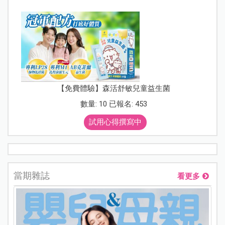
【免費體驗】森活舒敏兒童益生菌
數量: 10 已報名: 453
試用心得撰寫中
當期雜誌
看更多