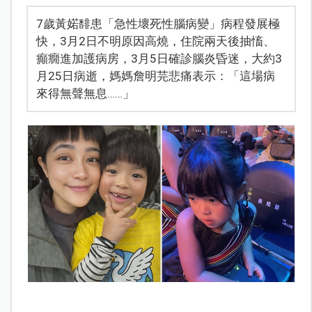
7歲黃婼馡患「急性壞死性腦病變」病程發展極
快，3月2日不明原因高燒，住院兩天後抽慉、
癲癇進加護病房，3月5日確診腦炎昏迷，大約3
月25日病逝，媽媽詹明芫悲痛表示：「這場病
來得無聲無息……」