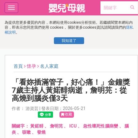
Toggle
navigation
為提供您更多優質的內容，本網站使用cookies分析技術。若繼續閱覽本網站內
容，即表示您同意我們使用 cookies， 關於更多cookies資訊請閱讀我們的
隱私
權說明
。
我知道了
首頁
懷孕
名人家庭
「看妳插滿管子，好心痛！」金鐘獎
7歲主持人黃婼馡病逝，詹明芫：從
高燒到腦炎僅3天
作者： 游資芸 | 發表日期：2026-05-21
收藏
關鍵字：
黃婼馡
、
詹明芫
、
ICU
、
急性壞死性腦病變
、
腦
炎
、
咳嗽
、
發燒