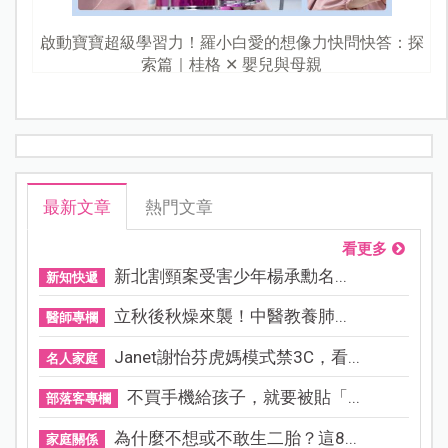
啟動寶寶超級學習力！羅小白愛的想像力快問快答：探
索篇｜桂格 ✕ 嬰兒與母親
最新文章
熱門文章
看更多
新北割頸案受害少年楊承勳名...
新知快遞
立秋後秋燥來襲！中醫教養肺...
醫師專欄
Janet謝怡芬虎媽模式禁3C，看...
名人家庭
不買手機給孩子，就要被貼「...
部落客專欄
為什麼不想或不敢生二胎？這8...
家庭關係