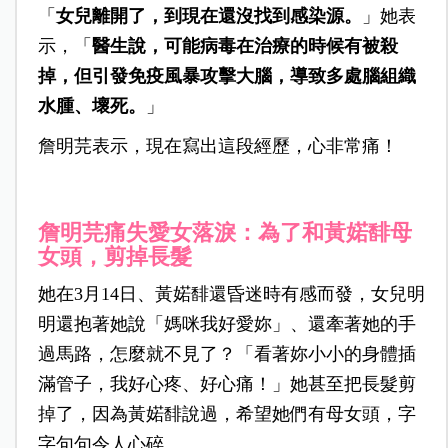
「
女兒離開了，到現在還沒找到感染源。
」她表
示，「
醫生說，可能病毒在治療的時候有被殺
掉，但引發免疫風暴攻擊大腦，導致多處腦組織
水腫、壞死。
」
詹明芫表示，現在寫出這段經歷，心非常痛！
詹明芫痛失愛女落淚：為了和
黃婼馡
母
女頭，剪掉長髮
她在3月14日、黃婼馡還昏迷時有感而發，女兒明
明還抱著她說「媽咪我好愛妳」、還牽著她的手
過馬路，怎麼就不見了？「看著妳小小的身體插
滿管子，我好心疼、好心痛！」她甚至把長髮剪
掉了，因為黃婼馡說過，希望她們有母女頭，字
字句句令人心碎。