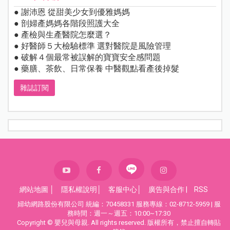
● 謝沛恩 從甜美少女到優雅媽媽
● 剖婦產媽媽各階段照護大全
● 產檢與生產醫院怎麼選？
● 好醫師５大檢驗標準 選對醫院是風險管理
● 破解４個最常被誤解的寶寶安全感問題
● 藥膳、茶飲、日常保養 中醫觀點看產後掉髮
雜誌訂閱
網站地圖
│
隱私權說明
│
客服中心
│
廣告與合作
|
RSS
婦幼網路股份有限公司 統編：70458331 服務專線：02-8712-5959 | 服
務時間：週一～週五：10:00~17:30
Copyright © 嬰兒與母親. All rights reserved. 版權所有，禁止擅自轉貼