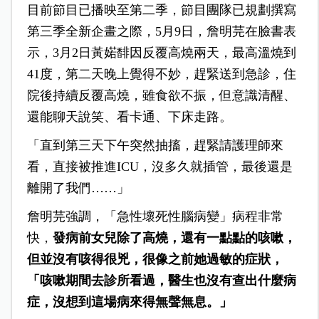
目前節目已播映至第二季，節目團隊已規劃撰寫
第三季全新企畫之際，5月9日，詹明芫在臉書表
示，3月2日黃婼馡因反覆高燒兩天，最高溫燒到
41度，第二天晚上覺得不妙，趕緊送到急診，住
院後持續反覆高燒，雖食欲不振，但意識清醒、
還能聊天說笑、看卡通、下床走路。
「直到第三天下午突然抽搐，趕緊請護理師來
看，直接被推進ICU，沒多久就插管，最後還是
離開了我們……」
詹明芫強調，「急性壞死性腦病變」病程非常
快，
發病前女兒除了高燒，還有一點點的咳嗽，
但並沒有咳得很兇，很像之前她過敏的症狀，
「咳嗽期間去診所看過，醫生也沒有查出什麼病
症，沒想到這場病來得無聲無息。」