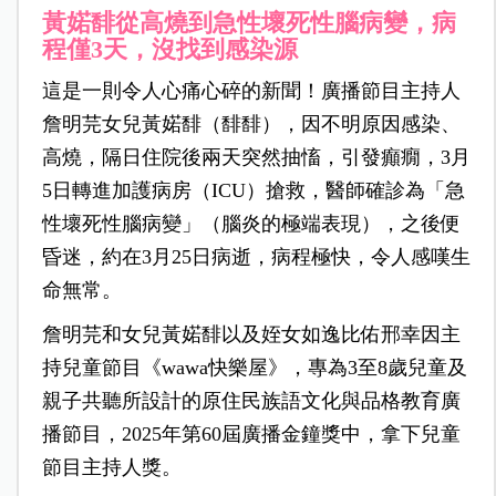
黃婼馡從高燒到急性壞死性腦病變，病
程僅3天，沒找到感染源
這是一則令人心痛心碎的新聞！廣播節目主持人
詹明芫女兒黃婼馡（馡馡），因不明原因感染、
高燒，隔日住院後兩天突然抽慉，引發癲癇，3月
5日轉進加護病房（ICU）搶救，醫師確診為「急
性壞死性腦病變」（腦炎的極端表現），之後便
昏迷，約在3月25日病逝，病程極快，令人感嘆生
命無常。
詹明芫和女兒黃婼馡以及姪女如逸比佑邢幸因主
持兒童節目《wawa快樂屋》，專為3至8歲兒童及
親子共聽所設計的原住民族語文化與品格教育廣
播節目，2025年第60屆廣播金鐘獎中，拿下兒童
節目主持人獎。