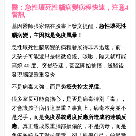
醫：急性壞死性腦病變病程快速，注意4
警訊
基因醫師張家銘在臉書上發文提醒，
急性壞死性
腦病變，主因就是免疫風暴！
急性壞死性腦病變的病程發展得非常迅速，前一
天孩子可能還只是輕微發燒、咳嗽，隔天就可能
高燒 40 度、突然昏迷，甚至開始抽搐，送醫後
發現腦部嚴重發炎。
不是病毒太強，而是
免疫失控太兇猛
。
很多家長可能會擔心，是否是病毒特別「毒」，
才會讓孩子病得這麼重？事實上，病毒本身並不
是兇手，而是
免疫系統過度反應所造成的連鎖反
應
。真正造成嚴重腦部損傷的，不是病毒，而是
免疫系統為了對抗病毒，卻「錯傷自己」的過激