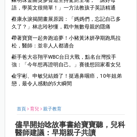
陳明珠金曲獎多聲道主持驚艷全場，「講好母
語，學英文很簡單！」一方法教孩子英語精通
蔡康永淚揭開畫展原因：「媽媽們，忘記自己多
久了？」林志玲秒懂，戳中無數母親的隱痛
帶著寶寶一起奔跑追夢！小豬黃沐妍孕期跑馬拉
松，醫師：並非人人都適合
新手爸大谷翔平WBC台日大戰，點名台灣投手
強：「今年想再證明自己。」賽後想回家看女兒
金宇彬、申敏兒結婚了！挺過鼻咽癌，10年姐弟
戀，最令人感動的5大瞬間
首頁
育兒
親子教育
儘早開始唸故事書給寶寶聽，兒科
醫師建議：早期親子共讀