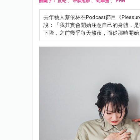
關鍵字：
皮蛇
、
帶狀疱疹
、
蛇串瘡
、
PHN
去年藝人蔡依林在Podcast節目《Pleas
說：「我其實會開始注意自己的身體，是
下降，之前幾乎每天熬夜，而從那時開始