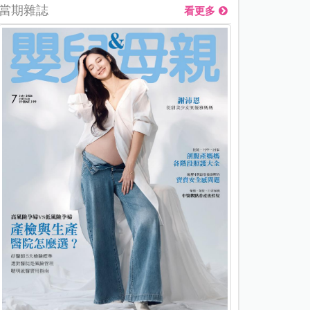
當期雜誌
看更多