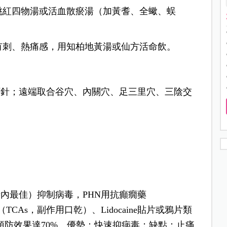
桃紅四物湯或活血散瘀湯（加黃耆、全蠍、蜈
有刺、熱痛感，用知柏地黃湯或仙方活命飲。
下針；遠端取合谷穴、內關穴、足三里穴、三陰交
2小時內最佳）抑制病毒，PHN用抗癲癇藥
（TCAs，副作用口乾）、Lidocaine貼片或鴉片類
x）預防效果達70%。優勢：快速抑病毒；缺點：止痛