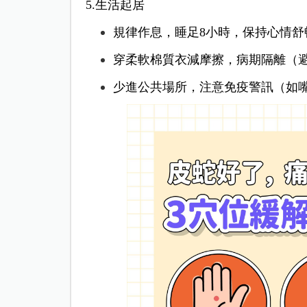
5.生活起居
規律作息，睡足8小時，保持心情舒
穿柔軟棉質衣減摩擦，病期隔離（
少進公共場所，注意免疫警訊（如