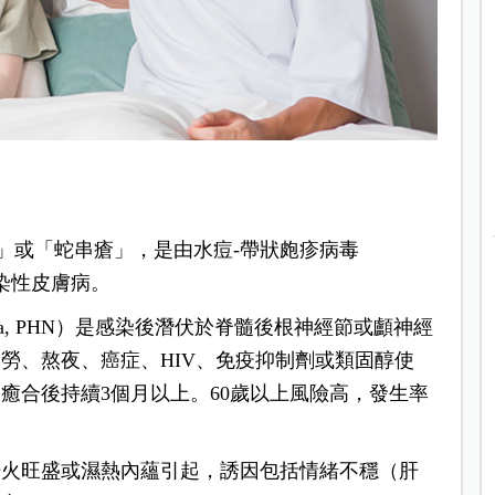
稱「皮蛇」或「蛇串瘡」，是由水痘-帶狀皰疹病毒
引起的感染性皮膚病。
uralgia, PHN）是感染後潛伏於脊髓後根神經節或顱神經
勞、熬夜、癌症、HIV、免疫抑制劑或類固醇使
癒合後持續3個月以上。60歲以上風險高，發生率
。
肝火旺盛或濕熱內蘊引起，誘因包括情緒不穩（肝