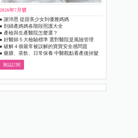
2026年7月號
● 謝沛恩 從甜美少女到優雅媽媽
● 剖婦產媽媽各階段照護大全
● 產檢與生產醫院怎麼選？
● 好醫師５大檢驗標準 選對醫院是風險管理
● 破解４個最常被誤解的寶寶安全感問題
● 藥膳、茶飲、日常保養 中醫觀點看產後掉髮
雜誌訂閱