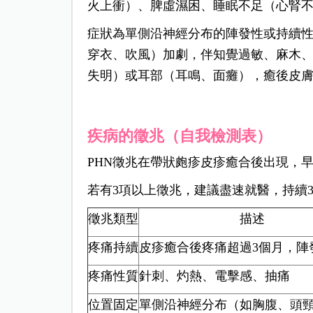
火上衝）、脾虛濕困、睡眠不足（心腎
症狀為單側沿神經分布的陣發性或持續
穿衣、吹風）加劇，伴知覺過敏、麻木
失明）或耳部（耳鳴、面癱），癒後皮
疾病的徵兆（自我檢測表）
PHN徵兆在帶狀皰疹皮疹癒合後出現，
若有3項以上徵兆，建議盡速就醫，持續3
徵兆類型
描述
疼痛持續
皮疹癒合後疼痛超過3個月，陣
疼痛性質
針刺、灼熱、電擊感、抽痛
位置固定
單側沿神經分布（如胸腹、頭