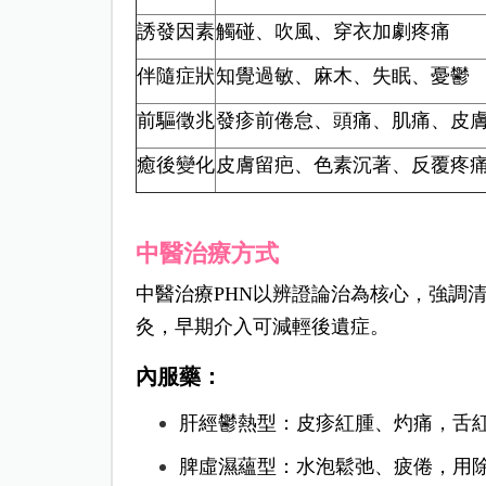
誘發因素
觸碰、吹風、穿衣加劇疼痛
伴隨症狀
知覺過敏、麻木、失眠、憂鬱
前驅徵兆
發疹前倦怠、頭痛、肌痛、皮
癒後變化
皮膚留疤、色素沉著、反覆疼
中醫治療方式
中醫治療PHN以辨證論治為核心，強調
灸，早期介入可減輕後遺症。
內服藥：
肝經鬱熱型：皮疹紅腫、灼痛，舌
脾虛濕蘊型：水泡鬆弛、疲倦，用