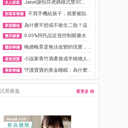
Janet謝怡芬虎媽模式禁3C，看...
名人家庭
不買手機給孩子，就要被貼「...
部落客專欄
為什麼不想或不敢生二胎？這8...
家庭關係
0.05%阿托品近視控制眼藥水納...
寶貝健康
晚婚晚育是無法改變的現實，...
醫師專欄
小說家青竹酒產後成半植物人...
產後照護
守護寶寶的黃金睡眠：為什麼...
專家專欄
試用募集
看更多