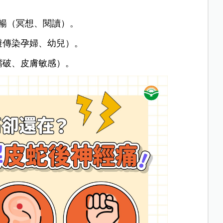
暢（冥想、閱讀）。
避傳染孕婦、幼兒）。
嘴破、皮膚敏感）。