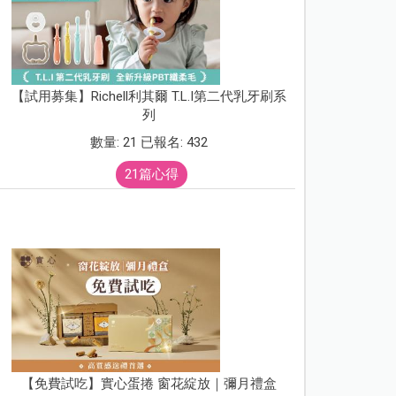
【試用募集】Richell利其爾 T.L.I第二代乳牙刷系
列
數量: 21 已報名: 432
21篇心得
【免費試吃】實心蛋捲 窗花綻放｜彌月禮盒