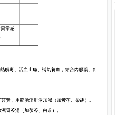
膚異常感
痛
清熱解毒、活血止痛、補氣養血，結合內服藥、針
紅苔黃，用龍膽瀉肝湯加減（加黃芩、柴胡）。
除濕胃苓湯（加茯苓、白朮）。