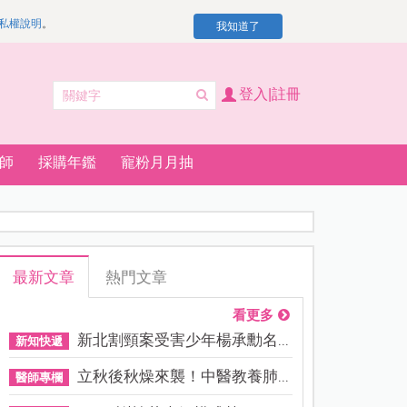
私權說明
。
我知道了
登入|註冊
師
採購年鑑
寵粉月月抽
最新文章
熱門文章
看更多
新北割頸案受害少年楊承勳名...
新知快遞
立秋後秋燥來襲！中醫教養肺...
醫師專欄