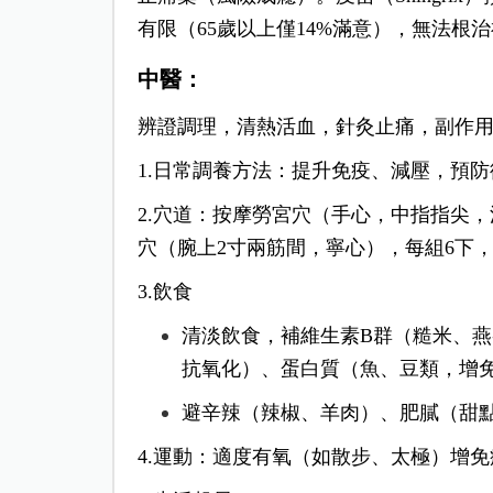
有限（65歲以上僅14%滿意），無法根
中醫：
辨證調理，清熱活血，針灸止痛，副作
1.日常調養方法：
提升免疫、減壓，預防
2.穴道：
按摩勞宮穴（手心，中指指尖，
穴（腕上2寸兩筋間，寧心），每組6下
3.飲食
清淡飲食，補維生素B群（糙米、燕
抗氧化）、蛋白質（魚、豆類，增
避辛辣（辣椒、羊肉）、肥膩（甜
4.運動：
適度有氧（如散步、太極）增免