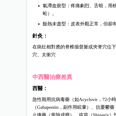
氣滯血瘀型：疼痛劇烈、舌暗，用
蚣）。
餘熱未盡型：皮表外觀正常，但卻
針灸：
在病灶相對應的脊椎循督脈或夾脊穴位
穴、太衝穴
中西醫治療差異
西醫：
急性期用抗病毒藥（如Acyclovir，7
（Gabapentin，副作用眩暈）、抗憂鬱藥
止痛藥（風險成癮）。疫苗（Shingri