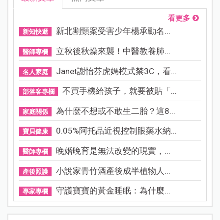
看更多
新北割頸案受害少年楊承勳名...
新知快遞
立秋後秋燥來襲！中醫教養肺...
醫師專欄
Janet謝怡芬虎媽模式禁3C，看...
名人家庭
不買手機給孩子，就要被貼「...
部落客專欄
為什麼不想或不敢生二胎？這8...
家庭關係
0.05%阿托品近視控制眼藥水納...
寶貝健康
晚婚晚育是無法改變的現實，...
醫師專欄
小說家青竹酒產後成半植物人...
產後照護
守護寶寶的黃金睡眠：為什麼...
專家專欄