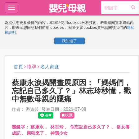
Toggle
navigation
為提供您更多優質的內容，本網站使用cookies分析技術。若繼續閱覽本網站內
容，即表示您同意我們使用 cookies， 關於更多cookies資訊請閱讀我們的
隱私
權說明
。
我知道了
首頁
懷孕
名人家庭
蔡康永淚揭開畫展原因：「媽媽們，
忘記自己多久了？」林志玲秒懂，戳
中無數母親的隱痛
作者： 游資芸 | 發表日期：2026-07-08
收藏
關鍵字：
蔡康永
、
林志玲
、
你忘記自己多久了？
、
俗女養
成記
、
康熙來了
、
神隱少女