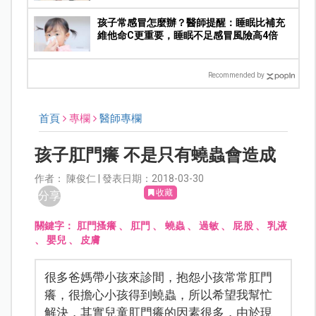
孩子常感冒怎麼辦？醫師提醒：睡眠比補充
維他命C更重要，睡眠不足感冒風險高4倍
Recommended by
首頁
專欄
醫師專欄
孩子肛門癢 不是只有蟯蟲會造成
作者： 陳俊仁 | 發表日期：2018-03-30
收藏
分享
關鍵字：
肛門搔癢
、
肛門
、
蟯蟲
、
過敏
、
屁股
、
乳液
、
嬰兒
、
皮膚
很多爸媽帶小孩來診間，抱怨小孩常常肛門
癢，很擔心小孩得到蟯蟲，所以希望我幫忙
解決，其實兒童肛門癢的因素很多，由於現