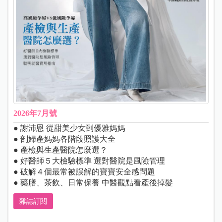
2026年7月號
● 謝沛恩 從甜美少女到優雅媽媽
● 剖婦產媽媽各階段照護大全
● 產檢與生產醫院怎麼選？
● 好醫師５大檢驗標準 選對醫院是風險管理
● 破解４個最常被誤解的寶寶安全感問題
● 藥膳、茶飲、日常保養 中醫觀點看產後掉髮
雜誌訂閱