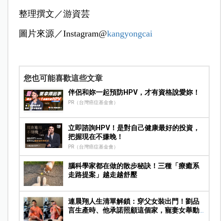
整理撰文／游資芸
圖片來源／Instagram@
kangyongcai
您也可能喜歡這些文章
伴侶和妳一起預防HPV，才有資格說愛妳！
PR（台灣癌症基金會）
立即諮詢HPV！是對自己健康最好的投資，
把握現在不嫌晚！
PR（台灣癌症基金會）
腦科學家都在做的散步秘訣！三種「療癒系
走路提案」越走越舒壓
連晨翔人生清單解鎖：穿父女裝出門！劉品
言生產時、他承諾照顧這個家，寵妻女舉動
曝光