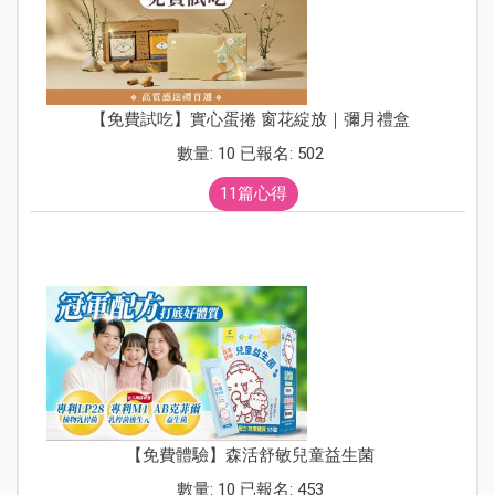
【免費試吃】實心蛋捲 窗花綻放｜彌月禮盒
數量: 10 已報名: 502
11篇心得
【免費體驗】森活舒敏兒童益生菌
數量: 10 已報名: 453