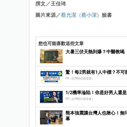
撰文／王佳琦
圖片來源／
蔡允潔（蔡小潔）
臉書
您也可能喜歡這些文章
大暑三伏天熱到爆？中醫教喝
驚！每2男就有1人中標？不可
PR（台灣癌症基金會）
1/2機率淪陷！你是好男人還
PR（台灣癌症基金會）
熊本強震讓台灣人也揪心！無
幕