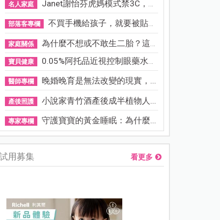
Janet謝怡芬虎媽模式禁3C，看...
名人家庭
不買手機給孩子，就要被貼「...
部落客專欄
為什麼不想或不敢生二胎？這8...
家庭關係
0.05%阿托品近視控制眼藥水納...
寶貝健康
晚婚晚育是無法改變的現實，...
醫師專欄
小說家青竹酒產後成半植物人...
產後照護
守護寶寶的黃金睡眠：為什麼...
專家專欄
試用募集
看更多