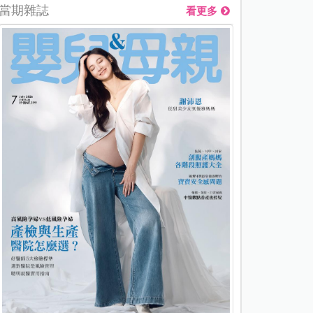
當期雜誌
看更多