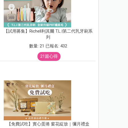
【試用募集】Richell利其爾 T.L.I第二代乳牙刷系
列
數量: 21 已報名: 432
21篇心得
【免費試吃】實心蛋捲 窗花綻放｜彌月禮盒