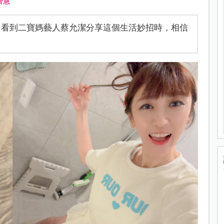
智慧
」看到二寶媽藝人蔡允潔分享這個生活妙招時，相信