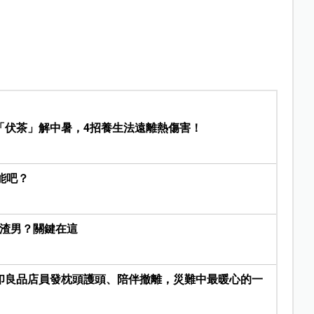
「伏茶」解中暑，4招養生法遠離熱傷害！
能吧？
是渣男？關鍵在這
印良品店員發枕頭護頭、陪伴撤離，災難中最暖心的一