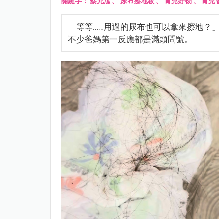
關鍵字：
蔡允潔
、
尿布擦地板
、
育兒好物
、
育兒
「等等……用過的尿布也可以拿來擦地？
不少爸媽第一反應都是滿頭問號。