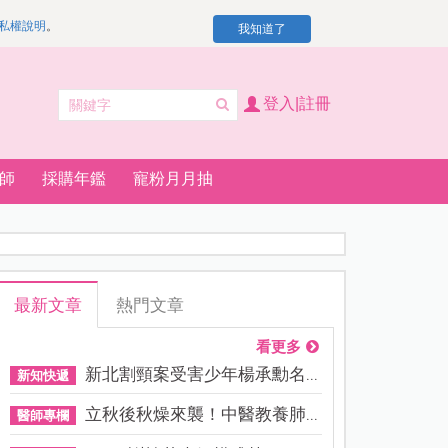
私權說明
。
我知道了
登入|註冊
師
採購年鑑
寵粉月月抽
最新文章
熱門文章
看更多
新北割頸案受害少年楊承勳名...
新知快遞
立秋後秋燥來襲！中醫教養肺...
醫師專欄