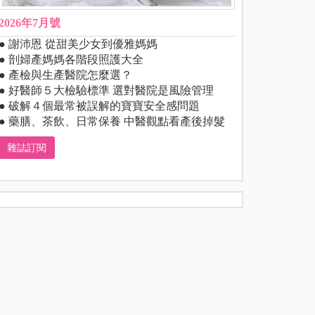
2026年7月號
● 謝沛恩 從甜美少女到優雅媽媽
● 剖婦產媽媽各階段照護大全
● 產檢與生產醫院怎麼選？
● 好醫師５大檢驗標準 選對醫院是風險管理
● 破解４個最常被誤解的寶寶安全感問題
● 藥膳、茶飲、日常保養 中醫觀點看產後掉髮
雜誌訂閱