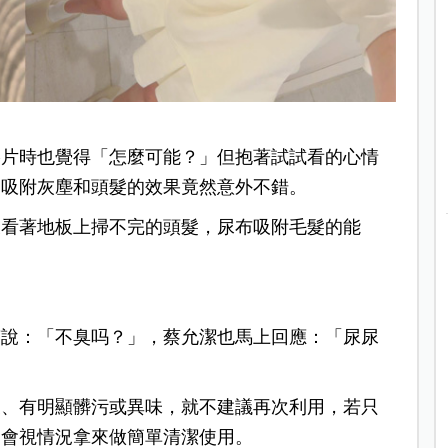
影片時也覺得「怎麼可能？」但抱著試試看的心情
，吸附灰塵和頭髮的效果竟然意外不錯。
天看著地板上掃不完的頭髮，尿布吸附毛髮的能
笑說：「不臭吗？」，蔡允潔也馬上回應：「尿尿
便、有明顯髒污或異味，就不建議再次利用，若只
庭會視情況拿來做簡單清潔使用。