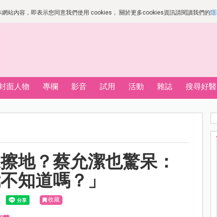
站內容，即表示您同意我們使用 cookies， 關於更多cookies資訊請閱讀我們的
隱
封面人物
專欄
影音
試用
活動
雜誌
搜尋好醫
來擦地？蔡允潔也驚呆：
我不知道嗎？」
收藏