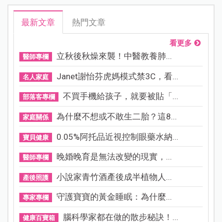
最新文章
熱門文章
看更多
立秋後秋燥來襲！中醫教養肺...
醫師專欄
Janet謝怡芬虎媽模式禁3C，看...
名人家庭
不買手機給孩子，就要被貼「...
部落客專欄
為什麼不想或不敢生二胎？這8...
家庭關係
0.05%阿托品近視控制眼藥水納...
寶貝健康
晚婚晚育是無法改變的現實，...
醫師專欄
小說家青竹酒產後成半植物人...
產後照護
守護寶寶的黃金睡眠：為什麼...
專家專欄
腦科學家都在做的散步秘訣！...
健康百寶箱