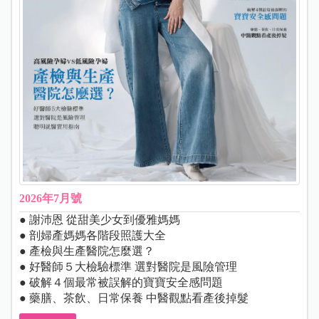
2026年7月號
● 謝沛恩 從甜美少女到優雅媽媽
● 剖婦產媽媽各階段照護大全
● 產檢與生產醫院怎麼選？
● 好醫師５大檢驗標準 選對醫院是風險管理
● 破解４個最常被誤解的寶寶安全感問題
● 藥膳、茶飲、日常保養 中醫觀點看產後掉髮