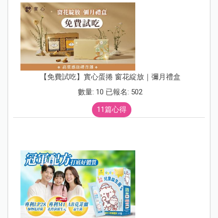
【免費試吃】實心蛋捲 窗花綻放｜彌月禮盒
數量: 10 已報名: 502
11篇心得