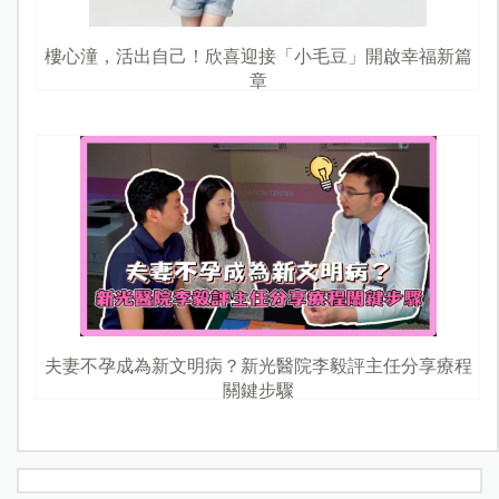
樓心潼，活出自己！欣喜迎接「小毛豆」開啟幸福新篇
章
夫妻不孕成為新文明病？新光醫院李毅評主任分享療程
關鍵步驟