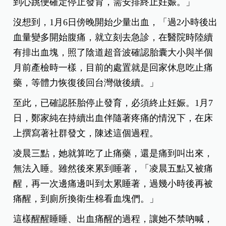
到心跳便確定停止發育，需安排終止妊娠。」
沒想到，1月6日傍晚開始少量出血，「過2小時後出
血量變多開始腹痛，就立刻去急診，在醫院時陸續
有排出血塊，照了陰道超音波確認胎囊大小與半個
月前產檢時一樣，目前的處置就是回家休息吃止痛
藥，等體力恢復後回台灣做後續。」
至此，已確認胚胎停止發育，必須終止妊娠。1月7
日，鄭家純在持續出血伴隨著疼痛的情況下，在床
上撰寫著社群發文，陳述這個過程。
凌晨三點，她就算吃了止痛藥，還是痛到叫出來，
無法入睡。雖然後來累到睡著，「凌晨五點又被痛
醒，再一次邊痛邊叫到太累睡著，過幾小時後再被
痛醒，到廁所換衛生棉看血塊們。」
這樣醒醒睡睡、出血痛醒的過程，讓她不禁吶喊，