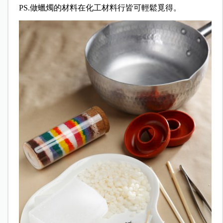
PS.做蠟燭的材料在化工材料行皆可輕鬆覓得。