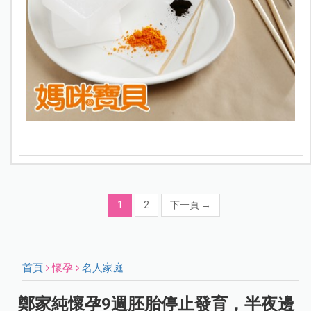
1
2
下一頁
→
首頁
懷孕
名人家庭
鄭家純懷孕9週胚胎停止發育，半夜邊