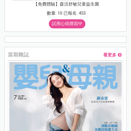
【免費體驗】森活舒敏兒童益生菌
數量: 10 已報名: 453
試用心得撰寫中
當期雜誌
看更多