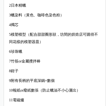
2日本精蠟
3蠟染料（黃色、咖啡色染色粉）
4燭芯
5模塑模型
（配合甜甜圈形狀，坊間的烘焙店可購得不
同花樣的模塑器皿）
6珍珠蠟
7竹筷or金屬攪拌棒
8鉗子
9附有長柄的平底深鍋×數個
10報紙or廢紙數張
（防止蠟油不小心灑出）
11電磁爐