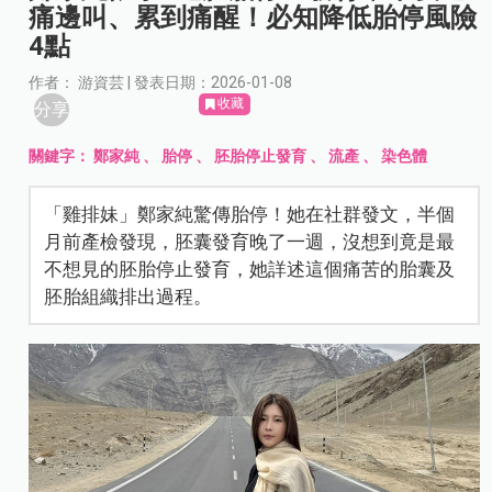
痛邊叫、累到痛醒！必知降低胎停風險
4點
作者： 游資芸 | 發表日期：2026-01-08
收藏
分享
關鍵字：
鄭家純
、
胎停
、
胚胎停止發育
、
流產
、
染色體
「雞排妹」鄭家純驚傳胎停！她在社群發文，半個
月前產檢發現，胚囊發育晚了一週，沒想到竟是最
不想見的胚胎停止發育，她詳述這個痛苦的胎囊及
胚胎組織排出過程。