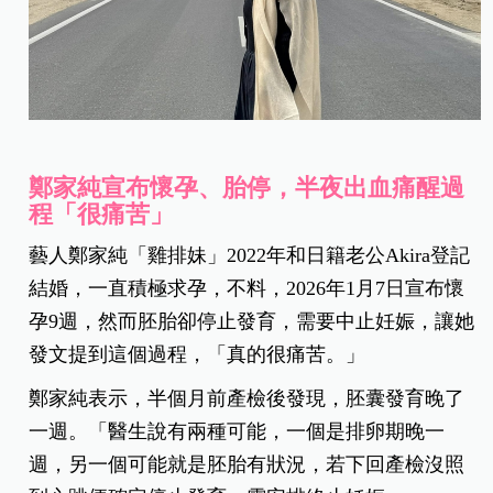
鄭家純宣布懷孕、胎停，半夜出血痛醒過
程「很痛苦」
藝人鄭家純「雞排妹」2022年和日籍老公Akira登記
結婚，一直積極求孕，不料，2026年1月7日宣布懷
孕9週，然而胚胎卻停止發育，需要中止妊娠，讓她
發文提到這個過程，「真的很痛苦。」
鄭家純表示，半個月前產檢後發現，胚囊發育晚了
一週。「醫生說有兩種可能，一個是排卵期晚一
週，另一個可能就是胚胎有狀況，若下回產檢沒照