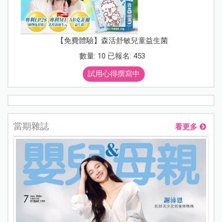
【免費體驗】森活舒敏兒童益生菌
數量: 10 已報名: 453
試用心得撰寫中
當期雜誌
看更多