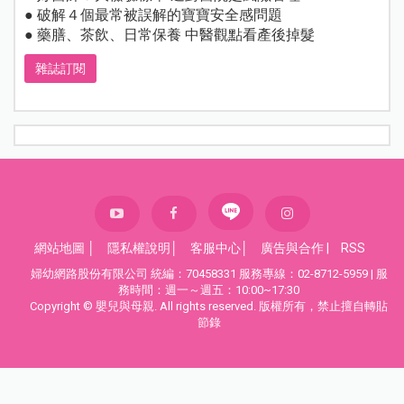
● 破解４個最常被誤解的寶寶安全感問題
● 藥膳、茶飲、日常保養 中醫觀點看產後掉髮
雜誌訂閱
網站地圖
│
隱私權說明
│
客服中心
│
廣告與合作
|
RSS
婦幼網路股份有限公司 統編：70458331 服務專線：02-8712-5959 | 服
務時間：週一～週五：10:00~17:30
Copyright © 嬰兒與母親. All rights reserved. 版權所有，禁止擅自轉貼
節錄