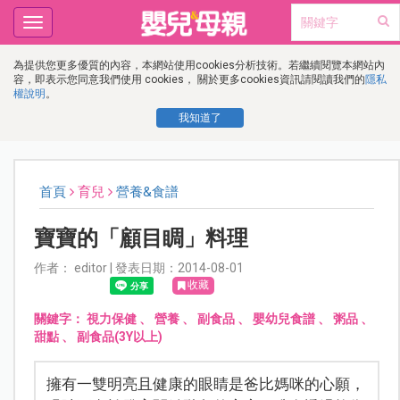
Toggle
navigation
為提供您更多優質的內容，本網站使用cookies分析技術。若繼續閱覽本網站內
容，即表示您同意我們使用 cookies， 關於更多cookies資訊請閱讀我們的
隱私
權說明
。
我知道了
首頁
育兒
營養&食譜
寶寶的「顧目睭」料理
作者： editor | 發表日期：2014-08-01
收藏
關鍵字：
視力保健
、
營養
、
副食品
、
嬰幼兒食譜
、
粥品
、
甜點
、
副食品(3Y以上)
擁有一雙明亮且健康的眼睛是爸比媽咪的心願，