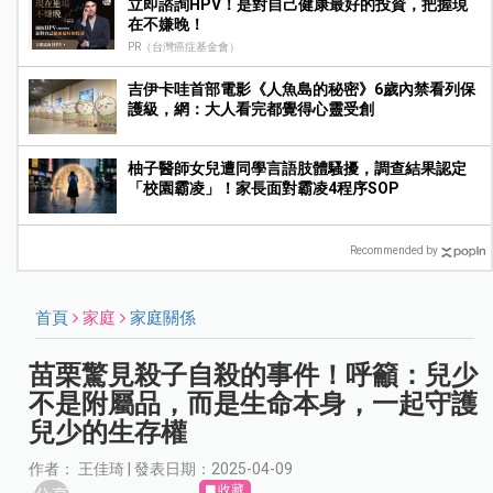
立即諮詢HPV！是對自己健康最好的投資，把握現
在不嫌晚！
PR（台灣癌症基金會）
吉伊卡哇首部電影《人魚島的秘密》6歲內禁看列保
護級，網：大人看完都覺得心靈受創
柚子醫師女兒遭同學言語肢體騷擾，調查結果認定
「校園霸凌」！家長面對霸凌4程序SOP
Recommended by
首頁
家庭
家庭關係
苗栗驚見殺子自殺的事件！呼籲：兒少
不是附屬品，而是生命本身，一起守護
兒少的生存權
作者： 王佳琦 | 發表日期：2025-04-09
收藏