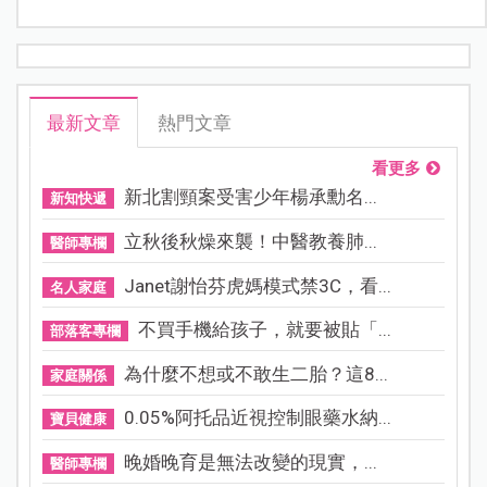
最新文章
熱門文章
看更多
新北割頸案受害少年楊承勳名...
新知快遞
立秋後秋燥來襲！中醫教養肺...
醫師專欄
Janet謝怡芬虎媽模式禁3C，看...
名人家庭
不買手機給孩子，就要被貼「...
部落客專欄
為什麼不想或不敢生二胎？這8...
家庭關係
0.05%阿托品近視控制眼藥水納...
寶貝健康
晚婚晚育是無法改變的現實，...
醫師專欄