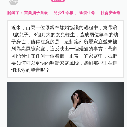
分享
關鍵字：
苗栗攜子自殺
、
兒少生命權
、
珍惜生命
、
社會安全網
近來，苗栗一位母親在離婚協議的過程中，竟帶著
9歲兒子、8個月大的女兒輕生，造成兩位無辜的幼
子身亡，值得注意的是，這起案件所屬家庭並未被
列為高風險家庭，這反映出一個殘酷的事實：悲劇
可能發生在任何一個看似「正常」的家庭中，我們
要如何可以更快的判斷家庭風險，聽到那些正在悄
悄求救的聲音呢？