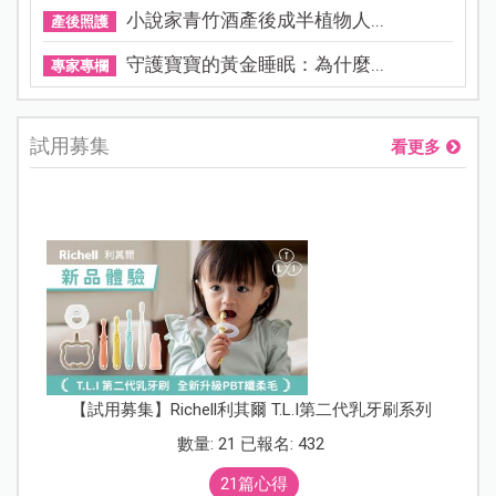
小說家青竹酒產後成半植物人...
產後照護
守護寶寶的黃金睡眠：為什麼...
專家專欄
試用募集
看更多
【試用募集】Richell利其爾 T.L.I第二代乳牙刷系列
數量: 21 已報名: 432
21篇心得