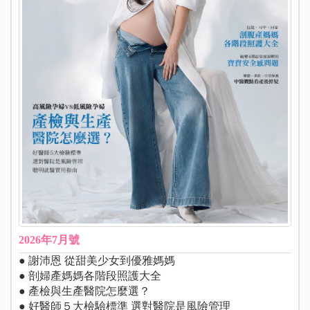
2026年7月號
● 謝沛恩 從甜美少女到優雅媽媽
● 剖婦產媽媽各階段照護大全
● 產檢與生產醫院怎麼選？
● 好醫師５大檢驗標準 選對醫院是風險管理