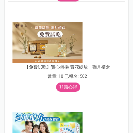
【免費試吃】實心蛋捲 窗花綻放｜彌月禮盒
數量: 10 已報名: 502
11篇心得