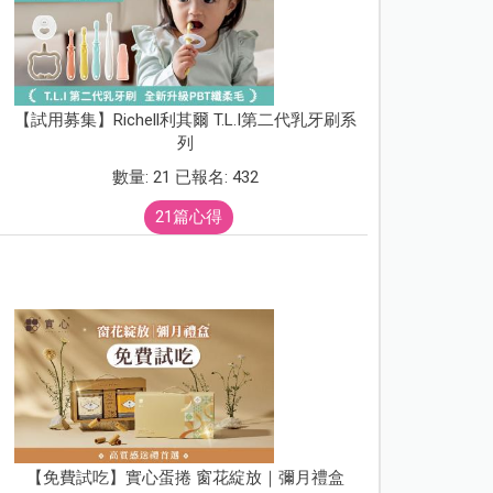
【試用募集】Richell利其爾 T.L.I第二代乳牙刷系
列
數量: 21 已報名: 432
21篇心得
【免費試吃】實心蛋捲 窗花綻放｜彌月禮盒