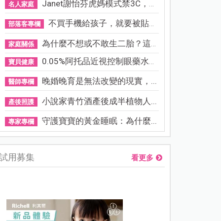
Janet謝怡芬虎媽模式禁3C，看...
名人家庭
不買手機給孩子，就要被貼「...
部落客專欄
為什麼不想或不敢生二胎？這8...
家庭關係
0.05%阿托品近視控制眼藥水納...
寶貝健康
晚婚晚育是無法改變的現實，...
醫師專欄
小說家青竹酒產後成半植物人...
產後照護
守護寶寶的黃金睡眠：為什麼...
專家專欄
試用募集
看更多