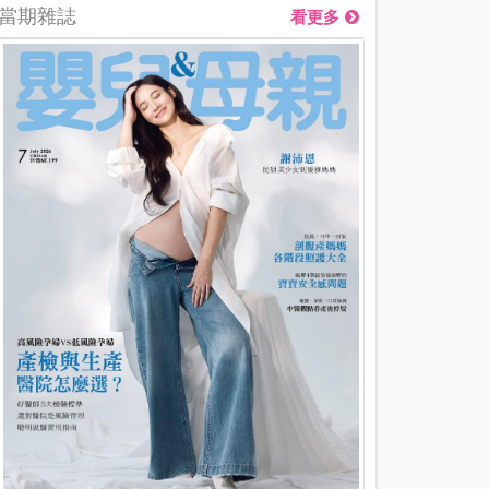
當期雜誌
看更多