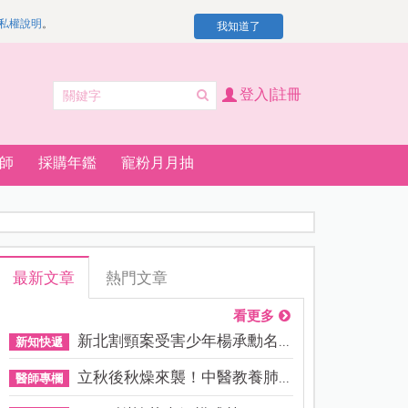
私權說明
。
我知道了
登入|註冊
師
採購年鑑
寵粉月月抽
最新文章
熱門文章
看更多
新北割頸案受害少年楊承勳名...
新知快遞
立秋後秋燥來襲！中醫教養肺...
醫師專欄