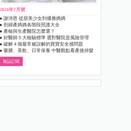
2026年7月號
● 謝沛恩 從甜美少女到優雅媽媽
● 剖婦產媽媽各階段照護大全
● 產檢與生產醫院怎麼選？
● 好醫師５大檢驗標準 選對醫院是風險管理
● 破解４個最常被誤解的寶寶安全感問題
● 藥膳、茶飲、日常保養 中醫觀點看產後掉髮
雜誌訂閱