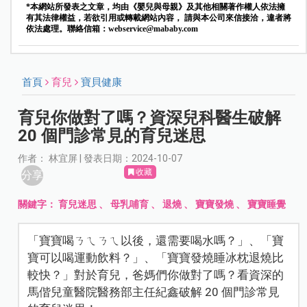
*本網站所發表之文章，均由《嬰兒與母親》及其他相關著作權人依法擁
有其法律權益，若欲引用或轉載網站內容， 請與本公司來信接洽，違者將
依法處理。聯絡信箱：
webservice@mababy.com
首頁
育兒
寶貝健康
育兒你做對了嗎？資深兒科醫生破解
20 個門診常見的育兒迷思
作者： 林宜屏 | 發表日期：2024-10-07
收藏
分享
關鍵字：
育兒迷思
、
母乳哺育
、
退燒
、
寶寶發燒
、
寶寶睡覺
「寶寶喝ㄋㄟㄋㄟ以後，還需要喝水嗎？」、「寶
寶可以喝運動飲料？」、「寶寶發燒睡冰枕退燒比
較快？」對於育兒，爸媽們你做對了嗎？看資深的
馬偕兒童醫院醫務部主任紀鑫破解 20 個門診常見