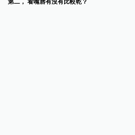
且不易被察覺。「後囟門」約在寶寶出生後兩個月
時閉合；「前囟門」則在寶寶出生後約 10 至 14 個
月間關閉。
「囟門」一旦有凹陷的情形，表示顱內壓過低，引
起原因可能為營養不良或脫水，導致顱內腦脊髓液
容量不足。
第二， 看嘴唇有沒有比較乾？
如果身體缺乏水分時，嘴唇是人體最先顯現乾燥和
裂開的部位之一。因為嘴唇沒有「皮脂腺」，沒辦
法分泌油脂調節濕度、保護表皮。乾燥的空氣會吸
收嘴唇表面的水分，如果這時候身體缺水，就會讓
嘴唇變得乾燥和脆弱。如果是嘴唇乾裂的程度，通
常此時身體已經極度缺水了！