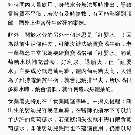
「急性水中毒」！ 一歲以下嬰兒的腎功能尚未發育
完全，若一下子讓嬰兒喝下過多的水，導致血液中
鈉離子的濃度降低，俗稱「水中毒」，嚴重情況甚
至會產生腦水腫現象，對腦部造成損傷。
水中毒（Water intoxication）是一個因為人體於短時
間內攝取過量水分而產生稀釋性低血鈉症的中毒徵
狀。因為水中不含納，當短時間飲用過量水分時，
短時間內大量飲用，身體水分無法即時排出，導致
電解質不平衡，若沒有及時搶救，有可能影響到腦
部，國外上也曾發生致死的案例。
此外，關於水分的另外一個迷思是「紅嬰水」！因
為以前生活條件差，可能沒辦法給寶寶喝牛奶，老
一輩觀念中常認為要給寶寶喝俗稱「紅嬰水」的葡
萄糖水以補充營養，好利尿、退胎火，但「紅嬰