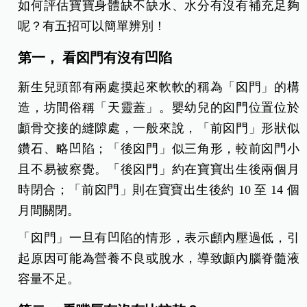
育兒迷思 2 ：寶寶喝ㄋㄟㄋㄟ又吃稀飯等
其他副食品，那這樣還要喝水嗎？
母奶裡面大概 80 %都是水，但是一般副食品含水量
並沒有這麼高，以正常吃飯、吃菜來說，大約只有
66 %是水，與純母乳相差 14 %的水分，因此如果是
從喝母奶完全變成以副食品為主的飲食習慣的話，
就要幫寶寶多補充一些水分！
如何評估寶寶身體缺不缺水、水分有沒有補充足夠
呢？有五招可以簡單辨別！
第一， 看囟門有沒有凹陷
新生兒頭部有兩處摸起來軟軟的稱為「囟門」的構
造，坊間俗稱「天靈蓋」。嬰幼兒的囟門位置位於
顱骨交接的縫隙處，一般來說，「前囟門」形狀似
鑽石、略凹陷；「後囟門」似三角形，較前囟門小