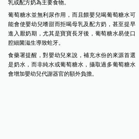
水」主要成分就是葡萄糖，體內葡萄糖太高，人體
為了維持電解質平衡，就會把鈉排出去，所以喝很
多糖水時，鈉會偏低，就容易造成身體抽筋。
食藥署更特別在「食藥闢謠專區」中撰文提醒：剛
出生的嬰幼兒容易低血糖，在醫師的指示下可以給
予少許的葡萄糖水，若症狀消失後就不需再餵食葡
萄糖水，即使嬰幼兒哭鬧也不建議使用，仍應以母
乳或配方奶為主要食物。
葡萄糖水並無利尿作用，而且餵嬰兒喝葡萄糖水可
能會使嬰幼兒嗜甜而拒喝母乳及配方奶，甚至提早
進入厭奶期，尤其是寶寶長牙後，葡萄糖水易使口
腔細菌滋生導致蛀牙。
食藥署提醒，對嬰幼兒來說，補充水份的來源首選
是奶水，而非純水或葡萄糖水，攝取過多葡萄糖水