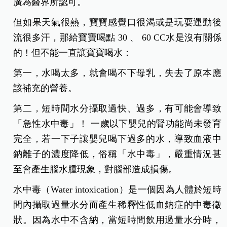
ㄋㄟㄋㄟ可不可以再喝水？實際上，母乳的水分主
要成分就是水，含量約八成，所以其實寶寶喝母奶
的同時等於喝很多水進去。
所以，如果寶寶喝ㄋㄟㄋㄟ喝足夠的情形下，不需
再另外喝水。國民健康局也說明：在嬰兒出生後的
前幾個月，採用純母乳哺育（只給母乳，不給配方
奶、水、奶嘴），是對嬰兒與母親最好的做法，也
廣為醫界所認可。
但如果天氣很熱，寶寶感覺口很渴或是玩耍運動後
流很多汗，那給寶寶喝點 30 、 60 CC水是沒有關係
的！
但不能一直讓寶寶喝水：
第一，水喝太多，就會喝不下母乳，失去了原本應
該補充的營養。
第二，短時間水分攝取過快、過多，有可能會導致