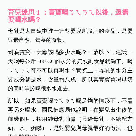
疑問跟慌張，「寶寶喝ㄋㄟㄋㄟ以後，還需要喝水
嗎？」、「寶寶可以喝運動飲料嗎？」、「到底應
該怎麼幫男女寶寶清洗私密處？」
擁有 20 多年兒科門診經驗的馬偕兒童醫院醫務部主
任紀鑫，分享多年來在門診所遇到的各式育兒迷
思，讓各位新手爸媽照顧寶寶能更上手！
育兒迷思 1 ：寶寶喝ㄋㄟㄋㄟ以後，還需
要喝水嗎？
母乳是大自然中唯一針對嬰兒所設計的食品，是嬰
兒最自然、營養的食物。
到底寶寶一天應該喝多少水呢？一歲以下，建議一
天喝每公斤 100 CC的水分的奶或副食品就夠了。喝