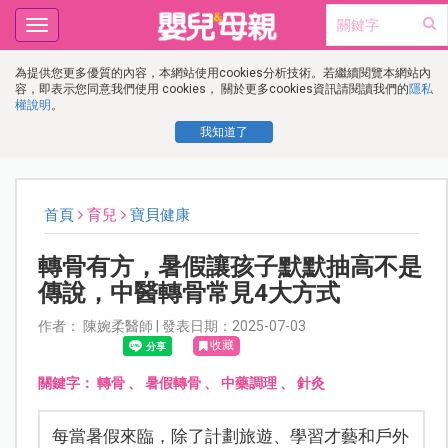
Toggle
navigation
為提供您更多優質的內容，本網站使用cookies分析技術。若繼續閱覽本網站內
容，即表示您同意我們使用 cookies， 關於更多cookies資訊請閱讀我們的
隱私
權說明
。
我知道了
首頁
育兒
寶貝健康
轉骨有方，暑假讓孩子默默抽高不是
傳說，中醫轉骨常見4大方式
作者： 陳婉柔醫師 | 發表日期：2025-07-03
收藏
關鍵字：
轉骨
、
暑假轉骨
、
中藥調理
、
針灸
每當暑假來臨，除了計劃旅遊、學習才藝和戶外