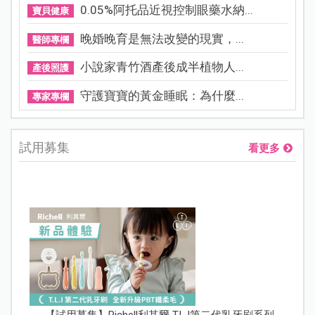
0.05%阿托品近視控制眼藥水納...
寶貝健康
晚婚晚育是無法改變的現實，...
醫師專欄
小說家青竹酒產後成半植物人...
產後照護
守護寶寶的黃金睡眠：為什麼...
專家專欄
試用募集
看更多
【試用募集】Richell利其爾 T.L.I第二代乳牙刷系列