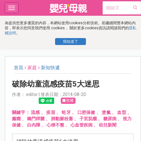
Toggle
navigation
為提供您更多優質的內容，本網站使用cookies分析技術。若繼續閱覽本網站內
容，即表示您同意我們使用 cookies， 關於更多cookies資訊請閱讀我們的
隱私
權說明
。
我知道了
首頁
家庭
新知快遞
破除幼童流感疫苗5大迷思
作者： editor | 發表日期：2014-08-20
收藏
關鍵字：
流感
、
疫苗
、
蛀牙
、
口腔保健
、
塗氟
、
血型
、
癲癇
、
幽門桿菌
、
肺動脈栓塞
、
子宮肌瘤
、
糖尿病
、
視力
保健
、
白內障
、
心律不整
、
心血管疾病
、
幼兒新聞