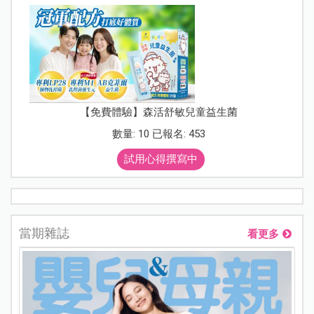
【免費體驗】森活舒敏兒童益生菌
數量: 10 已報名: 453
試用心得撰寫中
當期雜誌
看更多