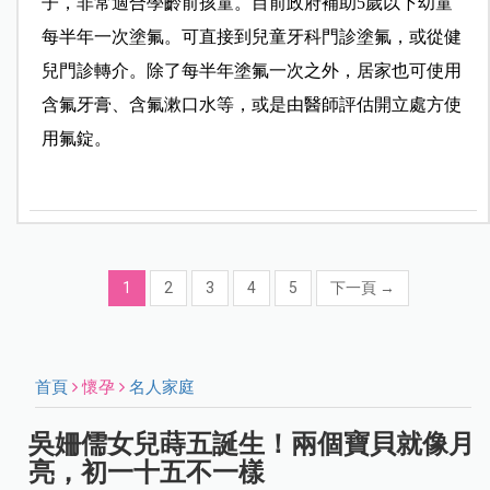
子，非常適合學齡前孩童。目前政府補助5歲以下幼童
每半年一次塗氟。可直接到兒童牙科門診塗氟，或從健
兒門診轉介。除了每半年塗氟一次之外，居家也可使用
含氟牙膏、含氟漱口水等，或是由醫師評估開立處方使
用氟錠。
1
2
3
4
5
下一頁
→
首頁
懷孕
名人家庭
吳姍儒女兒蒔五誕生！兩個寶貝就像月
亮，初一十五不一樣