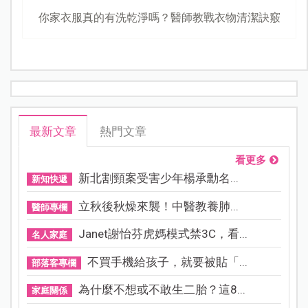
你家衣服真的有洗乾淨嗎？醫師教戰衣物清潔訣竅
最新文章
熱門文章
看更多
新北割頸案受害少年楊承勳名...
新知快遞
立秋後秋燥來襲！中醫教養肺...
醫師專欄
Janet謝怡芬虎媽模式禁3C，看...
名人家庭
不買手機給孩子，就要被貼「...
部落客專欄
為什麼不想或不敢生二胎？這8...
家庭關係