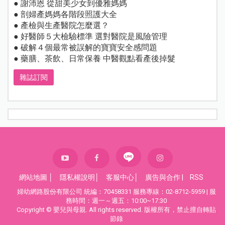
● 謝沛恩 從甜美少女到優雅媽媽
● 剖婦產媽媽各階段照護大全
● 產檢與生產醫院怎麼選？
● 好醫師５大檢驗標準 選對醫院是風險管理
● 破解４個最常被誤解的寶寶安全感問題
● 藥膳、茶飲、日常保養 中醫觀點看產後掉髮
雜誌訂閱
網站地圖
│
隱私權說明
│
客服中心
│
廣告與合作
|
RSS
婦幼網路股份有限公司 統編：70458331 服務專線：02-8712-5959 | 服
務時間：週一～週五：10:00~17:30
Copyright © 嬰兒與母親. All rights reserved. 版權所有，禁止擅自轉貼
節錄