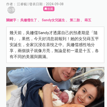
作者： 江睿毓 | 發表日期：2024-09-08
收藏
分享
關鍵字：
吳姍儒生了
、
Sandy女兒誕生
、
第二胎
、
蒔五
幾天前，吳姍儒Sandy才透露自己的預產期是「隨
時」，果然，今天好消息就報到！她的女兒蒔五平
安誕生，全家沉浸在喜悅之中。吳姍儒感性地分
享，兩個孩子就像月亮，無論是初一還是十五，各
有不同的美麗與圓滿。