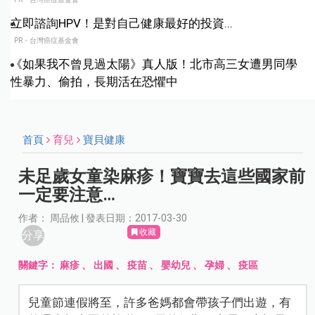
立即諮詢HPV！是對自己健康最好的投資...
PR・台灣癌症基金會
《如果我不曾見過太陽》真人版！北市高三女遭男同學
性暴力、偷拍，長期活在恐懼中
首頁
育兒
寶貝健康
未足歲女童染麻疹！寶寶去這些國家前
一定要注意…
作者： 周品攸 | 發表日期：2017-03-30
收藏
分享
關鍵字：
麻疹
、
出國
、
疫苗
、
嬰幼兒
、
孕婦
、
疫區
兒童節連假將至，許多爸媽都會帶孩子們出遊，有