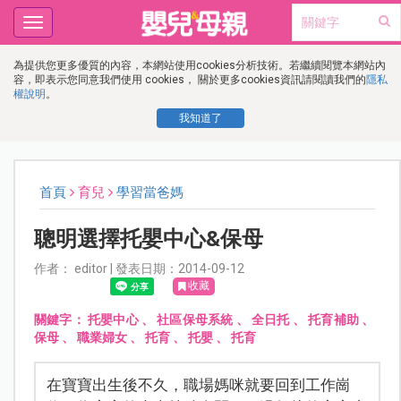
Toggle
navigation
為提供您更多優質的內容，本網站使用cookies分析技術。若繼續閱覽本網站內
容，即表示您同意我們使用 cookies， 關於更多cookies資訊請閱讀我們的
隱私
權說明
。
我知道了
首頁
育兒
學習當爸媽
聰明選擇托嬰中心&保母
作者： editor | 發表日期：2014-09-12
收藏
關鍵字：
托嬰中心
、
社區保母系統
、
全日托
、
托育補助
、
保母
、
職業婦女
、
托育
、
托嬰
、
托育
在寶寶出生後不久，職場媽咪就要回到工作崗