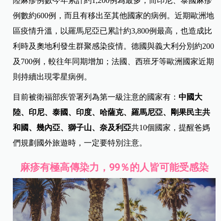
陸麻疹例數今年累計約1,200例為最多；而印尼、泰國麻疹
例數約600例，而且有移出至其他國家的病例。近期歐洲地
區疫情升溫，以羅馬尼亞已累計約3,800例最高，也造成比
利時及奧地利發生群聚感染疫情。德國與義大利分別約200
及700例，較往年同期增加；法國、西班牙等歐洲國家近期
則持續出現零星病例。
目前被衛福部疾管署列為第一級注意的國家有：
中國大
陸、印尼、泰國、印度、哈薩克、羅馬尼亞、剛果民主共
和國、幾內亞、獅子山、奈及利亞
共10個國家，提醒爸媽
們規劃國外旅遊時，一定要特別注意。
麻疹有極高傳染力，99％的人皆可能受感染