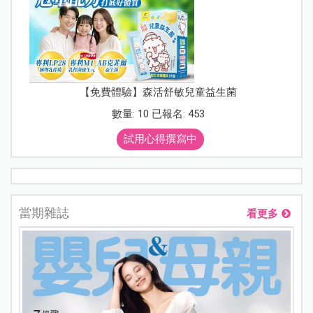
【免費體驗】森活舒敏兒童益生菌
數量: 10 已報名: 453
試用心得撰寫中
當期雜誌
看更多