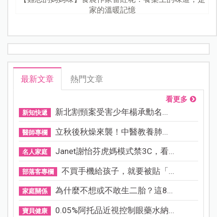
家的溫暖記憶
最新文章
熱門文章
看更多
新北割頸案受害少年楊承勳名...
新知快遞
立秋後秋燥來襲！中醫教養肺...
醫師專欄
Janet謝怡芬虎媽模式禁3C，看...
名人家庭
不買手機給孩子，就要被貼「...
部落客專欄
為什麼不想或不敢生二胎？這8...
家庭關係
0.05%阿托品近視控制眼藥水納...
寶貝健康