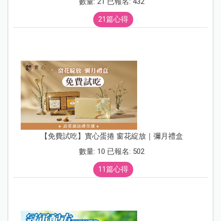
數量: 21 已報名: 432
21篇心得
【免費試吃】實心蛋捲 窗花綻放｜彌月禮盒
數量: 10 已報名: 502
11篇心得