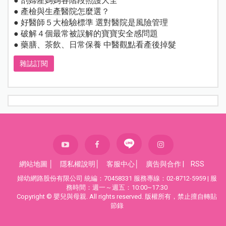
● 剖婦產媽媽各階段照護大全
● 產檢與生產醫院怎麼選？
● 好醫師５大檢驗標準 選對醫院是風險管理
● 破解４個最常被誤解的寶寶安全感問題
● 藥膳、茶飲、日常保養 中醫觀點看產後掉髮
雜誌訂閱
網站地圖
│
隱私權說明
│
客服中心
│
廣告與合作
|
RSS
婦幼網路股份有限公司 統編：70458331 服務專線：02-8712-5959 | 服
務時間：週一～週五：10:00~17:30
Copyright © 嬰兒與母親. All rights reserved. 版權所有，禁止擅自轉貼
節錄