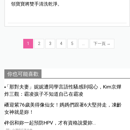
領寶寶將雙手清洗乾淨。
1
2
3
4
5
...
下一頁
→
你也可能喜歡
「那對夫妻」妮妮遭同學言語性騷感到噁心，Kim京燁
炸三觀：霸凌孩子不知道自己在霸凌
潘迎紫76歲美得像仙女！媽媽們跟著6大堅持走，凍齡
女神就是妳！
伴侶和妳一起預防HPV，才有資格說愛妳...
PR・台灣癌症基金會