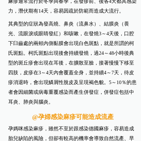
麻疹通常流行於冬季與春季，在發疹前、後各4天都具感染
力，潛伏期有14天，容易因疏於防範而造成大流行。
其典型的症狀為發高燒、鼻炎（流鼻水）、結膜炎（畏
光、流眼淚或眼睛發紅）和咳嗽，在發燒3～4天後，口腔
下臼齒處的兩頰內側黏膜會出現白色斑點，就是所謂的柯
氏斑點。柯氏斑點出現後會持續發燒，過24～48小時後典
型的斑丘疹會出現在耳後，在擴散至臉，接著慢慢下移至
四肢，皮疹在3～4天內會覆蓋全身，並持續4～7天，待皮
疹消退時，會出現鱗屑性脫皮及呈現褐色貌。5～10％的患
者會因細菌或病毒重覆感染而產生併發症，併發症包括中
耳炎、肺炎與腦炎。
@孕婦感染麻疹可能造成流產
孕媽咪感染麻疹，雖然不至於跟感染德國麻疹，容易造成
胎兒缺陷的風險，但卻有較高的機率會導致自然流產、早