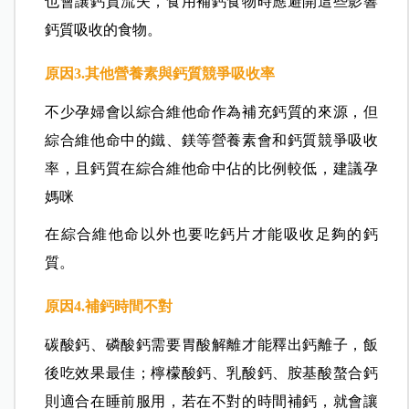
也會讓鈣質流失，食用補鈣食物時應避開這些影響
鈣質吸收的食物。
原因3.
其他營養素與鈣質競爭吸收率
不少孕婦會以綜合維他命作為補充鈣質的來源，但
綜合維他命中的鐵、鎂等營養素會和鈣質競爭吸收
率，且鈣質在綜合維他命中佔的比例較低，建議孕
媽咪
在綜合維他命以外也要吃鈣片才能吸收足夠的鈣
質。
原因4.
補鈣時間不對
碳酸鈣、磷酸鈣需要胃酸解離才能釋出鈣離子，飯
後吃效果最佳；檸檬酸鈣、乳酸鈣、胺基酸螯合鈣
則適合在睡前服用，若在不對的時間補鈣，就會讓