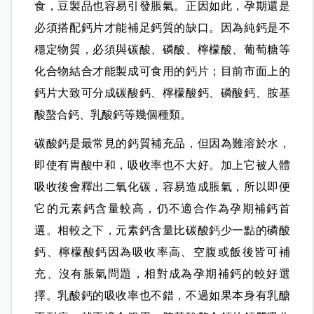
食，豆製品也容易引發脹氣。正因如此，孕期還是
必須搭配鈣片才能補足鈣質的缺口。因為純鈣是不
穩定物質，必須與碳酸、磷酸、檸檬酸、葡萄糖等
化合物結合才能製成可食用的鈣片；目前市面上的
鈣片大致可分成碳酸鈣、檸檬酸鈣、磷酸鈣、胺基
酸螯合鈣、乳酸鈣等幾個種類。
碳酸鈣是最常見的鈣質補充品，但因為難溶於水，
即使有胃酸中和，吸收率也不大好。加上它被人體
吸收後會釋出二氧化碳，容易造成脹氣，所以即便
它的元素鈣含量較高，仍不適合作為孕期補鈣首
選。相較之下，元素鈣含量比碳酸鈣少一點的磷酸
鈣、檸檬酸鈣因為吸收率高、空腹或飯後皆可補
充、沒有脹氣問題，相對成為孕期補鈣的較好選
擇。乳酸鈣的吸收率也不錯，不過如果本身有乳醣