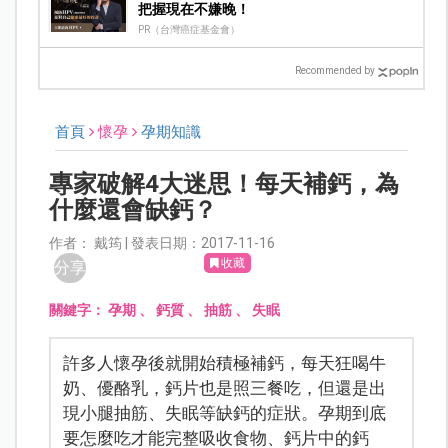
把握現在不嫌晚！
PR（台灣癌症基金會）
Recommended by
首頁
懷孕
孕期知識
專家破解4大迷思！每天補鈣，為
什麼還會缺鈣？
作者： 戴筠 | 發表日期：2017-11-16
收藏
分享
關鍵字：
孕期
、
鈣質
、
抽筋
、
失眠
許多人懷孕後就開始積極補鈣，每天狂喝牛
奶、優酪乳，鈣片也是照三餐吃，但還是出
現小腿抽筋、失眠等缺鈣的症狀。孕期到底
要怎麼吃才能完整吸收食物、鈣片中的鈣