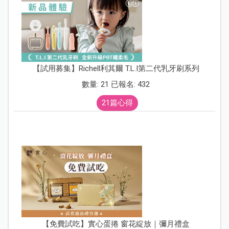
【試用募集】Richell利其爾 T.L.I第二代乳牙刷系列
數量: 21 已報名: 432
21篇心得
【免費試吃】實心蛋捲 窗花綻放｜彌月禮盒