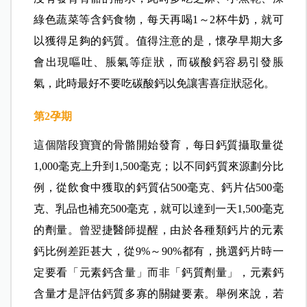
綠色蔬菜等含鈣食物，每天再喝1～2杯牛奶，就可
以獲得足夠的鈣質。值得注意的是，懷孕早期大多
會出現嘔吐、脹氣等症狀，而碳酸鈣容易引發脹
氣，此時最好不要吃碳酸鈣以免讓害喜症狀惡化。
第2
孕期
這個階段寶寶的骨骼開始發育，每日鈣質攝取量從
1,000毫克上升到1,500毫克；以不同鈣質來源劃分比
例，從飲食中獲取的鈣質佔500毫克、鈣片佔500毫
克、乳品也補充500毫克，就可以達到一天1,500毫克
的劑量。曾翌捷醫師提醒，由於各種類鈣片的元素
鈣比例差距甚大，從9%～90%都有，挑選鈣片時一
定要看「元素鈣含量」而非「鈣質劑量」，元素鈣
含量才是評估鈣質多寡的關鍵要素。舉例來說，若