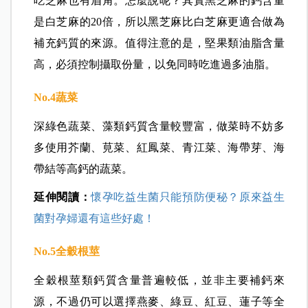
吃芝麻也有眉角。怎麼說呢？其實黑芝麻的鈣含量
是白芝麻的20倍，所以黑芝麻比白芝麻更適合做為
補充鈣質的來源。值得注意的是，堅果類油脂含量
高，必須控制攝取份量，以免同時吃進過多油脂。
No.4
蔬菜
深綠色蔬菜、藻類鈣質含量較豐富，做菜時不妨多
多使用芥蘭、莧菜、紅鳳菜、青江菜、海帶芽、海
帶結等高鈣的蔬菜。
延伸閱讀：
懷孕吃益生菌只能預防便秘？原來益生
菌對孕婦還有這些好處！
No.5
全穀根莖
全穀根莖類鈣質含量普遍較低，並非主要補鈣來
源，不過仍可以選擇燕麥、綠豆、紅豆、蓮子等全