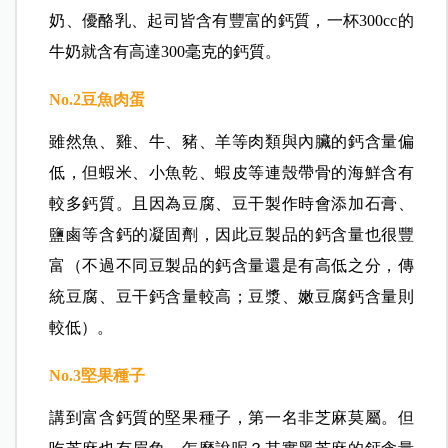
奶、優酪乳、起司皆含有豐富的鈣質，一杯300cc的
牛奶就含有高達300毫克的鈣質。
No.2
豆魚肉蛋
雖然魚、雞、牛、豬、羊等肉類與內臟的鈣含量偏
低，但蝦米、小魚乾、蝦皮等連殼帶骨的海鮮含有
較多鈣質。且因為豆腐、豆干製作時會添加石膏、
鹽鹵等含鈣的凝固劑，因此豆製品的鈣含量也很豐
富（不過不同豆製品的鈣含量還是有高低之分，傳
統豆腐、豆干鈣含量較高；豆漿、嫩豆腐鈣含量則
較低）。
No.3
堅果種子
講到富含鈣質的堅果種子，第一名非芝麻莫屬。但