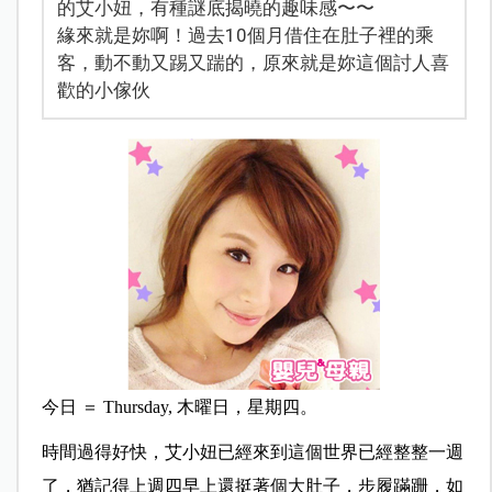
的艾小妞，有種謎底揭曉的趣味感〜〜
緣來就是妳啊！過去10個月借住在肚子裡的乘
客，動不動又踢又踹的，原來就是妳這個討人喜
歡的小傢伙
今日 ＝ Thursday, 木曜日，星期四。
時間過得好快，艾小妞已經來到這個世界已經整整一週
了，猶記得上週四早上還挺著個大肚子，步履蹣跚，如