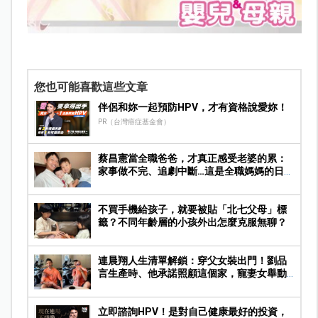
您也可能喜歡這些文章
伴侶和妳一起預防HPV，才有資格說愛妳！
PR（台灣癌症基金會）
蔡昌憲當全職爸爸，才真正感受老婆的累：
家事做不完、追劇中斷…這是全職媽媽的日
常
不買手機給孩子，就要被貼「北七父母」標
籤？不同年齡層的小孩外出怎麼克服無聊？
連晨翔人生清單解鎖：穿父女裝出門！劉品
言生產時、他承諾照顧這個家，寵妻女舉動
曝光
立即諮詢HPV！是對自己健康最好的投資，