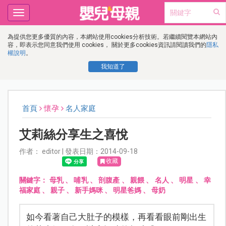
Toggle
navigation
為提供您更多優質的內容，本網站使用cookies分析技術。若繼續閱覽本網站內
容，即表示您同意我們使用 cookies， 關於更多cookies資訊請閱讀我們的
隱私
權說明
。
我知道了
首頁
懷孕
名人家庭
艾莉絲分享生之喜悅
作者： editor | 發表日期：2014-09-18
收藏
關鍵字：
母乳
、
哺乳
、
剖腹產
、
親餵
、
名人
、
明星
、
幸
福家庭
、
親子
、
新手媽咪
、
明星爸媽
、
母奶
如今看著自己大肚子的模樣，再看看眼前剛出生