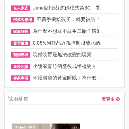
Janet謝怡芬虎媽模式禁3C，看...
名人家庭
不買手機給孩子，就要被貼「...
部落客專欄
為什麼不想或不敢生二胎？這8...
家庭關係
0.05%阿托品近視控制眼藥水納...
寶貝健康
晚婚晚育是無法改變的現實，...
醫師專欄
小說家青竹酒產後成半植物人...
產後照護
守護寶寶的黃金睡眠：為什麼...
專家專欄
試用募集
看更多