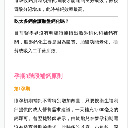
道吸收鈣質時須搭配胃酸才能達到良好成效，飯後
胃酸分泌增加，此時補鈣效率最高。
吃太多鈣會讓胎盤鈣化嗎？
目前醫學界沒有明確證據指出胎盤鈣化和補鈣有
關，胎盤鈣化主要是因為體質、胎盤功能老化、抽
菸或吸入二手菸所致。
孕期3階段補鈣原則
第1
孕期
懷孕初期補鈣不需特別增加劑量，只要按衛生福利
部提供的成人營養需求建議，一天補充1,000毫克的
鈣即可。曾翌捷醫師表示，由於胎兒在懷孕初期還
沒有發育骨骼的需求，此時多吃芝麻、小魚乾、深