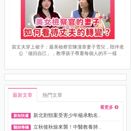
當丈夫穿上裙子：最美檢察官陳漢章妻子雪兒，陪伴老
公「做回自己」，教導孩子尊重每個人的不一樣
最新文章
熱門文章
看更多
新北割頸案受害少年楊承勳名...
新知快遞
立秋後秋燥來襲！中醫教養肺...
醫師專欄