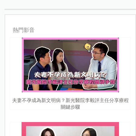
熱門影音
夫妻不孕成為新文明病？新光醫院李毅評主任分享療程
關鍵步驟