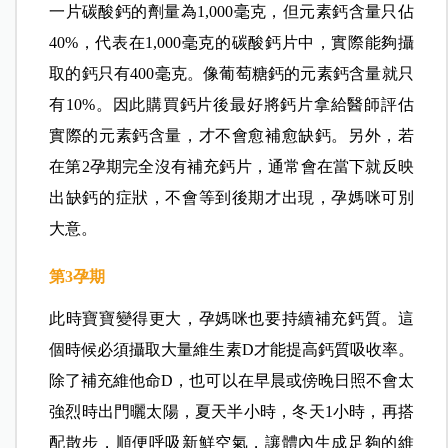
一片碳酸鈣的劑量為1,000毫克，但元素鈣含量只佔
40%，代表在1,000毫克的碳酸鈣片中，實際能夠攝
取的鈣只有400毫克。像葡萄糖鈣的元素鈣含量就只
有10%。因此購買鈣片後最好將鈣片拿給醫師評估
實際的元素鈣含量，才不會愈補愈缺鈣。另外，若
在第2孕期完全沒有補充鈣片，通常會在當下就反映
出缺鈣的症狀，不會等到後期才出現，孕媽咪可別
大意。
第3
孕期
此時寶寶變得更大，孕媽咪也要持續補充鈣質。這
個時候必須攝取大量維生素D才能提高鈣質吸收率。
除了補充維他命D，也可以在早晨或傍晚日照不會太
強烈時出門曬太陽，夏天半小時，冬天1小時，再搭
配散步，順便呼吸新鮮空氣，讓體內生成足夠的維