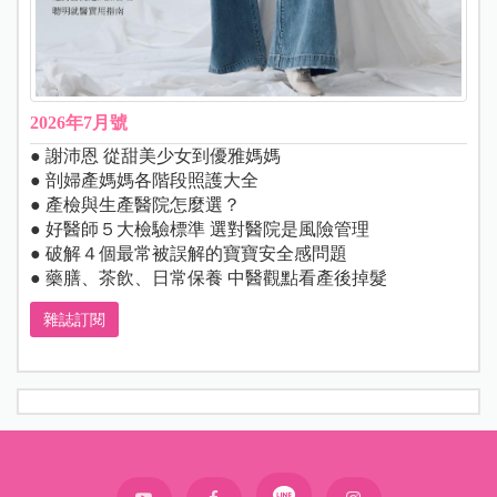
2026年7月號
● 謝沛恩 從甜美少女到優雅媽媽
● 剖婦產媽媽各階段照護大全
● 產檢與生產醫院怎麼選？
● 好醫師５大檢驗標準 選對醫院是風險管理
● 破解４個最常被誤解的寶寶安全感問題
● 藥膳、茶飲、日常保養 中醫觀點看產後掉髮
雜誌訂閱