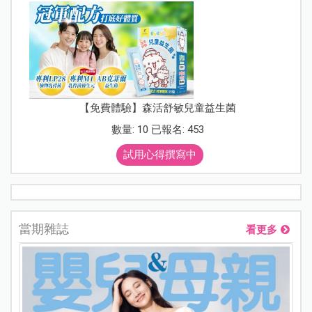
【免費體驗】森活舒敏兒童益生菌
數量: 10 已報名: 453
試用心得撰寫中
當期雜誌
看更多