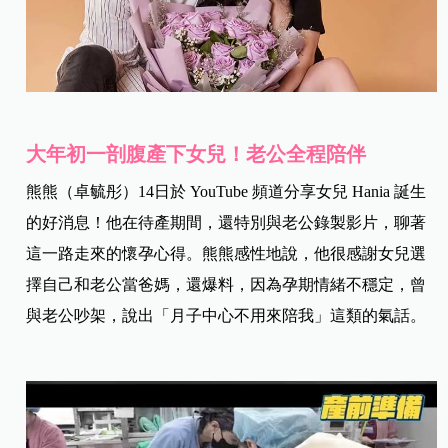
大年初一剖腹產下女兒！老公全程陪伴
熊熊（卓毓彤）14日於 YouTube 頻道分享女兒 Hania 誕生
的好消息！他在待產期間，還特別與老公錄製影片，聊著
這一路走來的懷孕心得。熊熊感性地說，他很感謝女兒選
擇自己和老公當爸媽，還爆料，因為孕期情緒不穩定，曾
與老公吵架，說出「月子中心不用來陪我」這類的氣話。