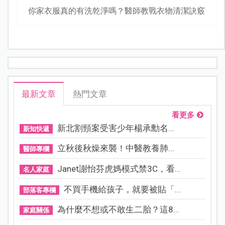
你家衣服真的有洗乾淨嗎？醫師教戰衣物清潔訣竅
最新文章
熱門文章
看更多
新北割頸案受害少年楊承勳名...
新知快遞
立秋後秋燥來襲！中醫教養肺...
醫師專欄
Janet謝怡芬虎媽模式禁3C，看...
名人家庭
不買手機給孩子，就要被貼「...
部落客專欄
為什麼不想或不敢生二胎？這8...
家庭關係