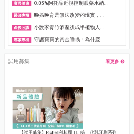
0.05%阿托品近視控制眼藥水納...
寶貝健康
晚婚晚育是無法改變的現實，...
醫師專欄
小說家青竹酒產後成半植物人...
產後照護
守護寶寶的黃金睡眠：為什麼...
專家專欄
試用募集
看更多
【試用募集】Richell利其爾 T.L.I第二代乳牙刷系列