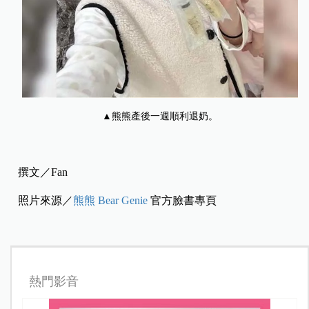
▲熊熊產後一週順利退奶。
撰文／Fan
照片來源／
熊熊 Bear Genie
官方臉書專頁
熱門影音