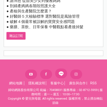
● 謝沛恩 從甜美少女到優雅媽媽
● 剖婦產媽媽各階段照護大全
● 產檢與生產醫院怎麼選？
● 好醫師５大檢驗標準 選對醫院是風險管理
● 破解４個最常被誤解的寶寶安全感問題
● 藥膳、茶飲、日常保養 中醫觀點看產後掉髮
雜誌訂閱
網站地圖
│
隱私權說明
│
客服中心
│
廣告與合作
|
RSS
婦幼網路股份有限公司 統編：70458331 服務專線：02-8712-5959 | 服
務時間：週一～週五：10:00~17:30
Copyright © 嬰兒與母親. All rights reserved. 版權所有，禁止擅自轉貼
節錄