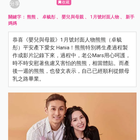
收藏
分享
關鍵字：
熊熊
、
卓毓彤
、
嬰兒與母親
、
1月號封面人物
、
新手
媽媽
恭喜《嬰兒與母親》1月號封面人物熊熊（卓毓
彤）平安產下愛女 Hania！熊熊特別將生產過程製
作成影片記錄下來，過程中，老公Mars用心呵護，
時不時安慰著焦慮又害怕的熊熊，相當體貼。而產
後一週的熊熊，也發文表示，自己已經順利從餵母
乳之路畢業。