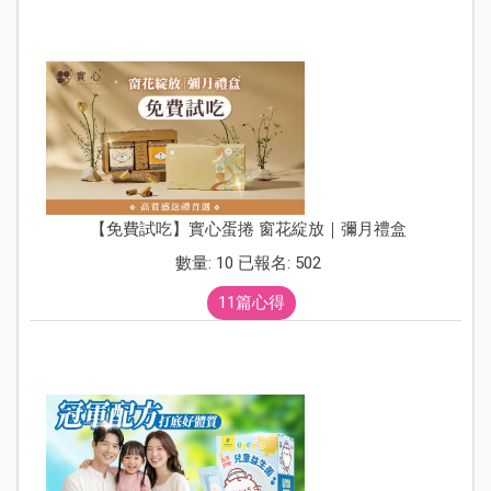
【免費試吃】實心蛋捲 窗花綻放｜彌月禮盒
數量: 10 已報名: 502
11篇心得