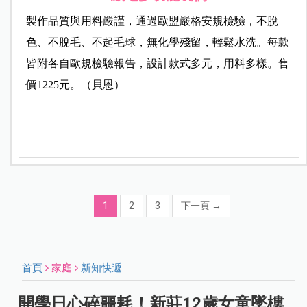
製作品質與用料嚴謹，通過歐盟嚴格安規檢驗，不脫
色、不脫毛、不起毛球，無化學殘留，輕鬆水洗。每款
皆附各自歐規檢驗報告，設計款式多元，用料多樣。售
價1225元。（貝恩）
1
2
3
下一頁
→
首頁
家庭
新知快遞
開學日心碎噩耗！新莊12歲女童墜樓