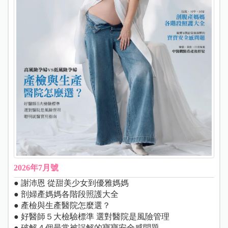
2026年7月號
● 謝沛恩 從甜美少女到優雅媽媽
● 剖婦產媽媽各階段照護大全
● 產檢與生產醫院怎麼選？
● 好醫師５大檢驗標準 選對醫院是風險管理
● 破解４個最常被誤解的寶寶安全感問題