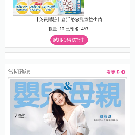
【免費體驗】森活舒敏兒童益生菌
數量: 10 已報名: 453
試用心得撰寫中
當期雜誌
看更多