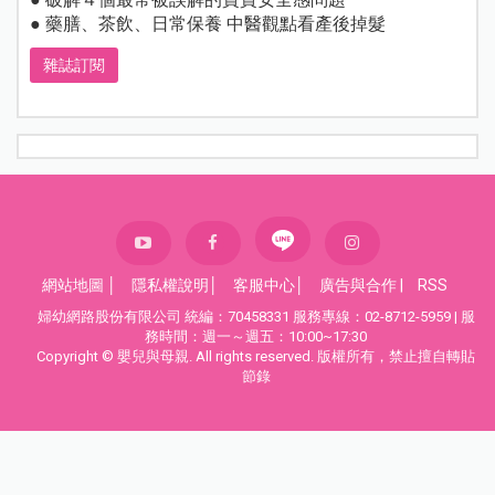
● 藥膳、茶飲、日常保養 中醫觀點看產後掉髮
雜誌訂閱
網站地圖
│
隱私權說明
│
客服中心
│
廣告與合作
|
RSS
婦幼網路股份有限公司 統編：70458331 服務專線：02-8712-5959 | 服
務時間：週一～週五：10:00~17:30
Copyright © 嬰兒與母親. All rights reserved. 版權所有，禁止擅自轉貼
節錄