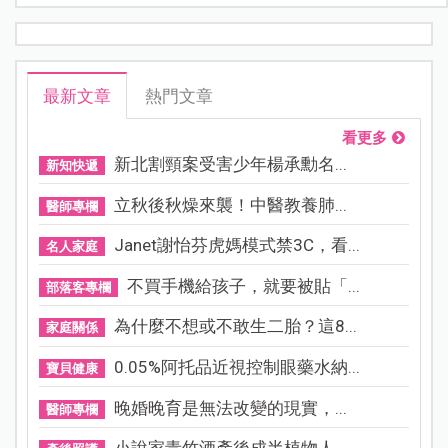
最新文章
熱門文章
看更多
新北割頸案受害少年楊承勳名...
新知快遞
立秋後秋燥來襲！中醫教養肺...
醫師專欄
Janet謝怡芬虎媽模式禁3C，看...
名人家庭
不買手機給孩子，就要被貼「...
部落客專欄
為什麼不想或不敢生二胎？這8...
家庭關係
0.05%阿托品近視控制眼藥水納...
寶貝健康
晚婚晚育是無法改變的現實，...
醫師專欄