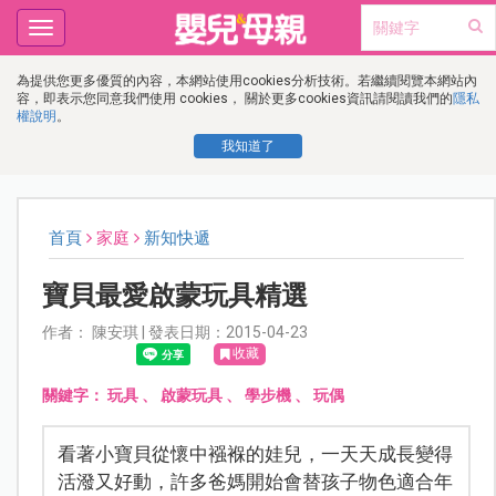
Toggle
navigation
為提供您更多優質的內容，本網站使用cookies分析技術。若繼續閱覽本網站內
容，即表示您同意我們使用 cookies， 關於更多cookies資訊請閱讀我們的
隱私
權說明
。
我知道了
首頁
家庭
新知快遞
寶貝最愛啟蒙玩具精選
作者： 陳安琪 | 發表日期：2015-04-23
收藏
關鍵字：
玩具
、
啟蒙玩具
、
學步機
、
玩偶
看著小寶貝從懷中襁褓的娃兒，一天天成長變得
活潑又好動，許多爸媽開始會替孩子物色適合年