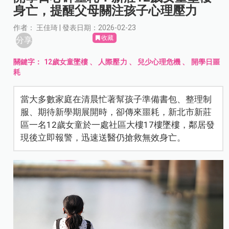
身亡，提醒父母關注孩子心理壓力
作者： 王佳琦 | 發表日期：2026-02-23
收藏
分享
關鍵字：
12歲女童墜樓
、
人際壓力
、
兒少心理危機
、
開學日噩
耗
當大多數家庭在清晨忙著幫孩子準備書包、整理制
服、期待新學期展開時，卻傳來噩耗，新北市新莊
區一名12歲女童於一處社區大樓17樓墜樓，鄰居發
現後立即報警，迅速送醫仍搶救無效身亡。