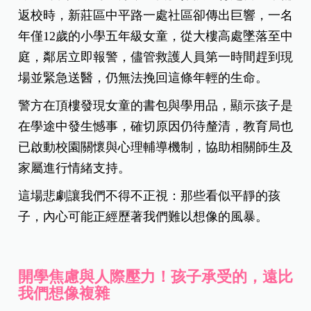
返校時，新莊區中平路一處社區卻傳出巨響，一名
年僅12歲的小學五年級女童，從大樓高處墜落至中
庭，鄰居立即報警，儘管救護人員第一時間趕到現
場並緊急送醫，仍無法挽回這條年輕的生命。
警方在頂樓發現女童的書包與學用品，顯示孩子是
在學途中發生憾事，確切原因仍待釐清，教育局也
已啟動校園關懷與心理輔導機制，協助相關師生及
家屬進行情緒支持。
這場悲劇讓我們不得不正視：那些看似平靜的孩
子，內心可能正經歷著我們難以想像的風暴。
開學焦慮與人際壓力！孩子承受的，遠比
我們想像複雜