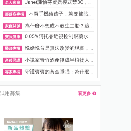
Janet謝怡芬虎媽模式禁3C，看...
名人家庭
不買手機給孩子，就要被貼「...
部落客專欄
為什麼不想或不敢生二胎？這8...
家庭關係
0.05%阿托品近視控制眼藥水納...
寶貝健康
晚婚晚育是無法改變的現實，...
醫師專欄
小說家青竹酒產後成半植物人...
產後照護
守護寶寶的黃金睡眠：為什麼...
專家專欄
試用募集
看更多