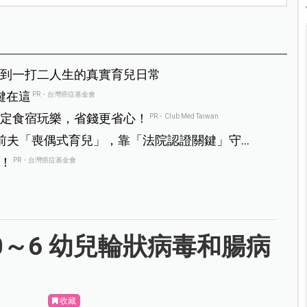
到一打二人生的真實育兒日常
鍵在這
PR・台灣癌症基金會
定食宿玩樂，省錢更省心！
PR・Club Med Taiwan
前夫「喪偶式育兒」，靠「法院認證關鍵」守住
！
PR・台灣癌症基金會
助 0～6 幼兒輪狀病毒和腸病
收藏