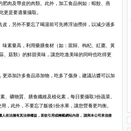
高的肥肉及帶皮的肉類。此外，加工食品例如：蝦餃、燕
此更是要適量攝取。
先去皮，另外不要忘了喝湯前可先將浮油撈掉，以減少過多
）、味素量高，利用藥膳食材（如：當歸、枸杞、紅棗、黃
蒜、菇類）的鮮甜美味，讓您吃進美味的同時也吃得更
高，更添加許多食品添加物，吃多了傷身，建議沾醬可以加
生素、礦物質、膳食纖維及植化素，每日要攝取3份蔬菜、
使用，此外，不要忘了飯後1份水果，讓您營養更均衡。
權人依法擁有其法律權益，若欲引用或轉載網站內容， 請與本公司來信接