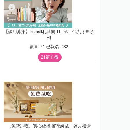
【試用募集】Richell利其爾 T.L.I第二代乳牙刷系
列
數量: 21 已報名: 432
21篇心得
【免費試吃】實心蛋捲 窗花綻放｜彌月禮盒