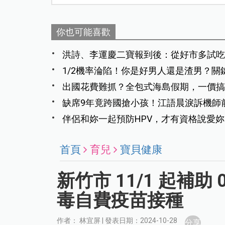
你也可能喜歡
洪詩、李運慶二寶報到後：從好市多試吃
1/2機率淪陷！你是好男人還是渣男？關
出國花費難抓？全包式海島假期，一價搞
缺席9年竟跨國搶小孩！江語晨淚訴機師
撫養權
伴侶和妳一起預防HPV，才有資格說愛妳
首頁
育兒
寶貝健康
新竹市 11/1 起補
毒自費疫苗接種
作者： 林宜屏 | 發表日期：2024-10-28
分享