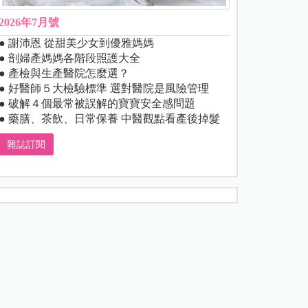
2026年7月號
● 謝沛恩 從甜美少女到優雅媽媽
● 剖婦產媽媽各階段照護大全
● 產檢與生產醫院怎麼選？
● 好醫師５大檢驗標準 選對醫院是風險管理
● 破解４個最常被誤解的寶寶安全感問題
● 藥膳、茶飲、日常保養 中醫觀點看產後掉髮
雜誌訂閱