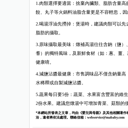
1.肉類選擇要適當：捨棄內臟類、脂肪含量
餃、丸子等火鍋料油脂含量更是不容輕忽，因
2.喝湯浮油先撈掉：煲湯時，建議肉類可以
脂肪的攝取。
3.原味攝取最美味：燉補高湯往往含鈉（鹽
耆）的獨特風味，及新鮮食材（如：蔥、薑、
健康唷。
4.減鹽沾醬最健康：市售調味品不僅含鈉量
水稀釋或自製減鹽沾醬。
5.蔬果每日要5份：蔬菜、水果富含豐富的維
2份水果。建議您燉湯中可增加青菜、菇類的
*本網站所發表之文章，均由《嬰兒與母親》及其他相關著作
洽，違者將依法處理。聯絡信箱：
webservice@mababy.com