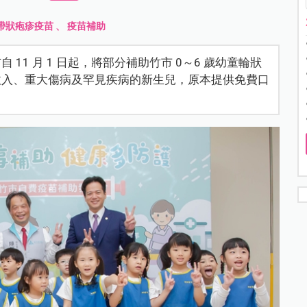
帶狀疱疹疫苗
、
疫苗補助
11 月 1 日起，將部分補助竹市 0～6 歲幼童輪狀
收入、重大傷病及罕見疾病的新生兒，原本提供免費口
。