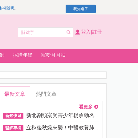
私權說明
。
我知道了
登入|註冊
師
採購年鑑
寵粉月月抽
最新文章
熱門文章
看更多
新北割頸案受害少年楊承勳名...
新知快遞
立秋後秋燥來襲！中醫教養肺...
醫師專欄