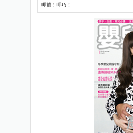
呷補！呷巧！