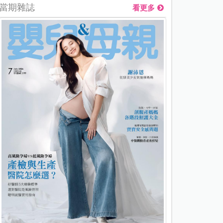
當期雜誌
看更多