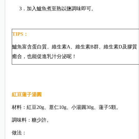
3．加入鱸魚煮至熟以鹽調味即可。
TIP
S：
鱸魚富含蛋白質、維生素
A
、維生素
B
群、維生素
D
及膠質
癒合，也能促進乳汁分泌呢！
紅豆蓮子湯圓
材料：
紅豆
20
g
、薏仁
10
g
、小湯圓
30g
、蓮子
5
顆。
調味料：
糖少許。
做法：