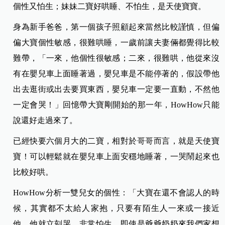
個性又怕生；妹妹二寶好哄睡、不怕生，是天使寶寶。
身為新手爸爸，第一個孩子照顧起來當然比較謹慎，但偏
偏大寶個性敏感，很難哄睡，一歲前讓夫妻倆都覺得比較
難帶，「一來，他個性很敏感；二來，很難哄，他從來沒
有在嬰兒車上面睡著過，嬰兒車是不能停著的，假設帶他
出去逛街或出去要買東西，嬰兒車一定要一直動，不然他
一定會哭！」回憶帶大寶剛開始的那一年，HowHow只能
說還好走過來了。
已經快要六個月大的二寶，相對於哥哥而言，就是天使寶
寶！可以輕鬆就在嬰兒車上面安穩地睡著，一哭鬧起來也
比較好哄。
HowHow分析一雙兒女的個性：「大寶在還不會認人的時
候，其實都不太給人家抱，只要有陌生人一來或一接近
他，他就立刻哭，非常怕生，即使是爺爺奶奶來我們家想