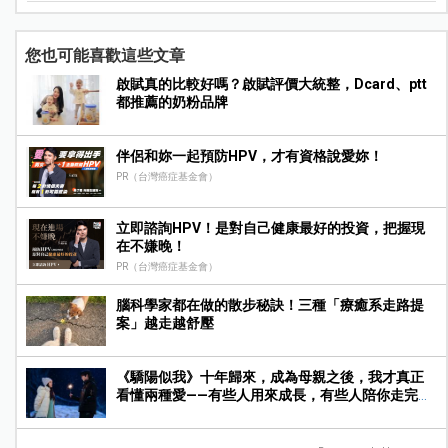
您也可能喜歡這些文章
啟賦真的比較好嗎？啟賦評價大統整，Dcard、ptt
都推薦的奶粉品牌
伴侶和妳一起預防HPV，才有資格說愛妳！
PR（台灣癌症基金會）
立即諮詢HPV！是對自己健康最好的投資，把握現
在不嫌晚！
PR（台灣癌症基金會）
腦科學家都在做的散步秘訣！三種「療癒系走路提
案」越走越舒壓
《驕陽似我》十年歸來，成為母親之後，我才真正
看懂兩種愛——有些人用來成長，有些人陪你走完人
生