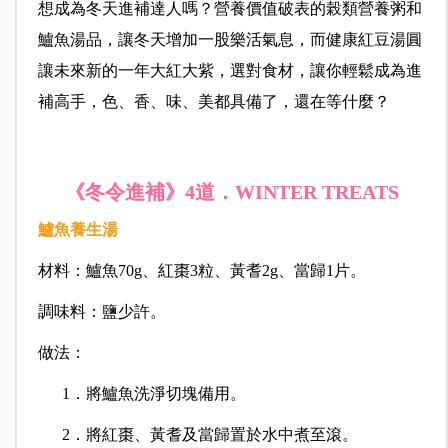
想成為冬天進補達人嗎？營養價值破表的榖類營養粥和
鱸魚湯品，讓冬天增加一股樂活氣息，而健康紅豆湯圓
讓未來新的一年大紅大紫，選對食材，讓你輕鬆成為進
補高手，色、香、味、美都具備了，還在等什麼？
《冬令進補》
道．
4
WINTER TREATS
鱸魚養生湯
材料
：
鱸魚
70g
、紅棗3粒、黃耆
2g
、當歸1片。
調味料：
鹽少許。
做法：
1．將鱸魚洗淨切塊備用。
2．將紅棗、黃耆及當歸置於水中煮至滾。