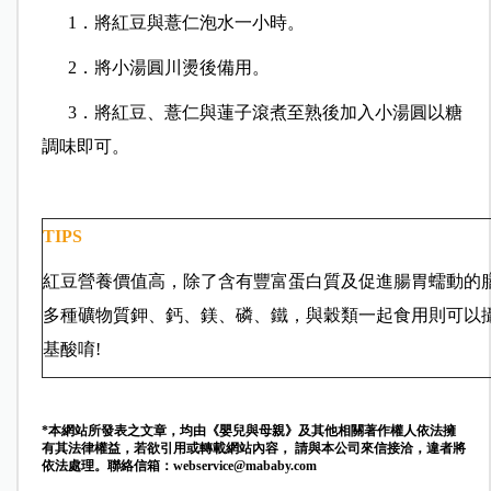
1．將紅豆與薏仁泡水一小時。
2．將小湯圓川燙後備用。
3．將紅豆、薏仁與蓮子滾煮至熟後加入小湯圓以糖
調味即可。
TIPS
紅豆營養價值高，除了含有豐富蛋白質及促進腸胃蠕動的
多種礦物質鉀、鈣、鎂、磷、鐵，與穀類一起食用則可以
基酸唷!
*本網站所發表之文章，均由《嬰兒與母親》及其他相關著作權人依法擁
有其法律權益，若欲引用或轉載網站內容， 請與本公司來信接洽，違者將
依法處理。聯絡信箱：
webservice@mababy.com