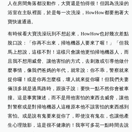
人在房間角落都沒動作，大寶還是怕得很！但因為洗澡的
浴室在主臥裡面，於是每一次洗澡，HowHow都要抱著大
寶快速通過。
有時候看大寶洗澡玩到不想起來，HowHow也好幾次差點
脫口說：「你再不出來，掃地機器人要來了喔！」「但我
馬上想說，這樣不對！這樣只會讓他更怕掃地機器人，而
且我不想用威脅、讓他害怕的方式，去刺激或引導他做什
麼事情，像我們爸媽的年代，就常說：你不乖，警察就來
捉你囉！或是你再怎麼樣，壞人就來捉你囉！但我們夫妻
倆頂多就是過馬路時，跟孩子說：要快一點不然你會被車
撞。這是事實陳述，而不是用他害怕的東西去威脅，讓他
對警察或是對掃地機器人這種原本他不該害怕的東西感到
害怕。或是說有鬼要來捉你了，即使沒有鬼在，也讓他產
生心理陰影，這是很不健康的！我寧可多花一點時間去說