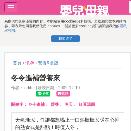
Toggle
navigation
為提供您更多優質的內容，本網站使用cookies分析技術。若繼續閱覽本網站內
容，即表示您同意我們使用 cookies， 關於更多cookies資訊請閱讀我們的
隱私
權說明
。
我知道了
首頁
懷孕
營養&食譜
冬令進補營養來
作者： editor | 發表日期：2009-12-10
收藏
關鍵字：
冬令進補
、
營養
、
冬天
、
紅豆湯圓
天氣漸涼，任誰都想喝上一口熱騰騰又暖在心裡
的熱食或是甜點！時值入冬，