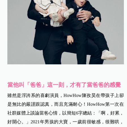
當他叫「爸爸」這一刻，才有了當爸爸的感覺
雖然是浮誇系的喜劇演員，HowHow陳孜昊在帶孩子上卻
是無比的嚴謹跟認真，而且充滿耐心！HowHow第一次在
社群媒體上談論當爸心情，以簡短6字總結：「啊，好累，
好開心。」2021年男孩的大寶，一歲前很敏感，很難哄，