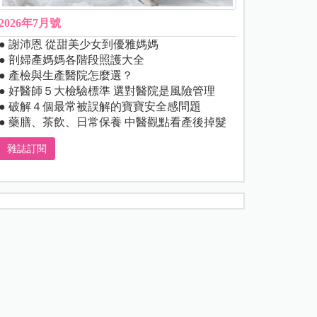
2026年7月號
● 謝沛恩 從甜美少女到優雅媽媽
● 剖婦產媽媽各階段照護大全
● 產檢與生產醫院怎麼選？
● 好醫師５大檢驗標準 選對醫院是風險管理
● 破解４個最常被誤解的寶寶安全感問題
● 藥膳、茶飲、日常保養 中醫觀點看產後掉髮
雜誌訂閱