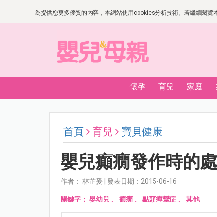
為提供您更多優質的內容，本網站使用cookies分析技術。若繼續閱覽本網
懷孕
育兒
家庭
首頁
育兒
寶貝健康
嬰兒癲癇發作時的
作者： 林芷爰 | 發表日期：2015-06-16
關鍵字：
嬰幼兒
、
癲癇
、
點頭痙攣症
、
其他