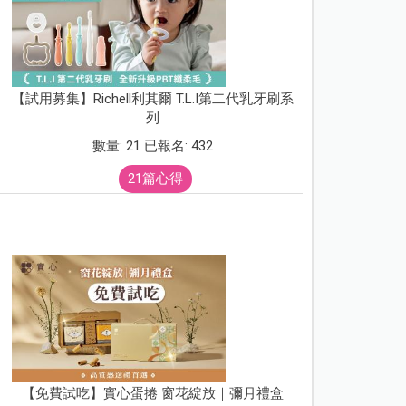
【試用募集】Richell利其爾 T.L.I第二代乳牙刷系
列
數量: 21 已報名: 432
21篇心得
【免費試吃】實心蛋捲 窗花綻放｜彌月禮盒