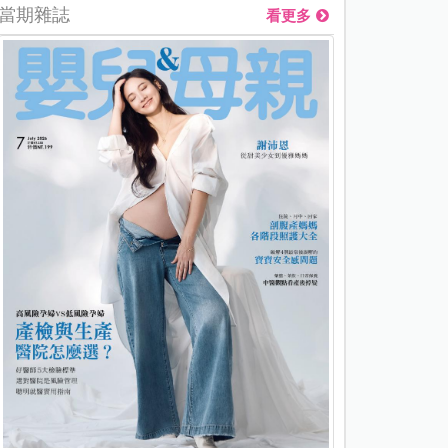
當期雜誌
看更多