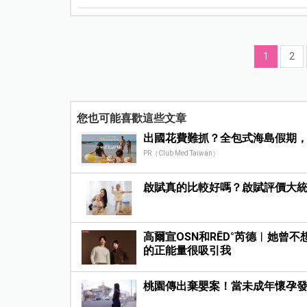
1
2
您也可能喜歡這些文章
出國花費難抓？全包式海島假期
PR（Club Med Taiwan）
啟賦真的比較好嗎？啟賦評價大統整
高爾宣OSN和RĒD°芮德︱她
的正能量很吸引我
桃園傳出棄嬰案！當未成年懷孕