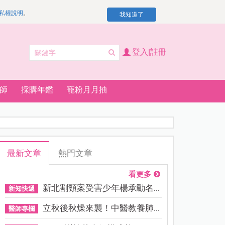
私權說明
。
我知道了
登入|註冊
師
採購年鑑
寵粉月月抽
最新文章
熱門文章
看更多
新北割頸案受害少年楊承勳名...
新知快遞
立秋後秋燥來襲！中醫教養肺...
醫師專欄