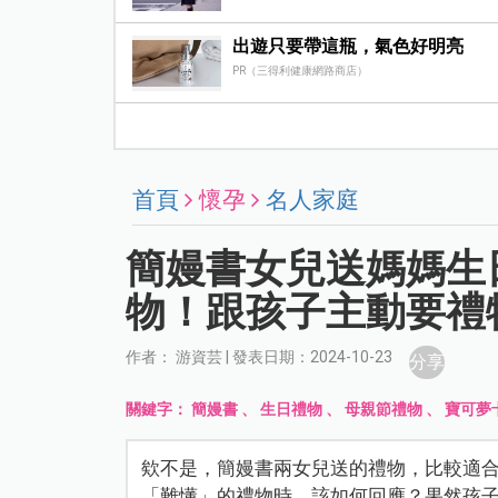
出遊只要帶這瓶，氣色好明亮
PR（三得利健康網路商店）
首頁
懷孕
名人家庭
簡嫚書女兒送媽媽生
物！跟孩子主動要禮
作者： 游資芸 | 發表日期：2024-10-23
分享
關鍵字：
簡嫚書
、
生日禮物
、
母親節禮物
、
寶可夢
欸不是，簡嫚書兩女兒送的禮物，比較適
「難懂」的禮物時，該如何回應？果然孩