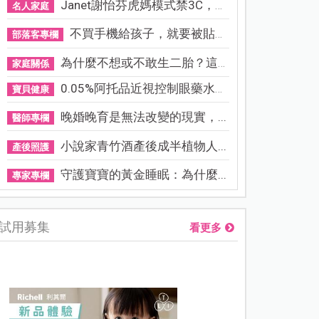
Janet謝怡芬虎媽模式禁3C，看...
名人家庭
不買手機給孩子，就要被貼「...
部落客專欄
為什麼不想或不敢生二胎？這8...
家庭關係
0.05%阿托品近視控制眼藥水納...
寶貝健康
晚婚晚育是無法改變的現實，...
醫師專欄
小說家青竹酒產後成半植物人...
產後照護
守護寶寶的黃金睡眠：為什麼...
專家專欄
試用募集
看更多