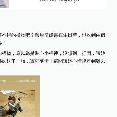
笑不得的禮物吧？演員簡嫚書在生日時，也收到兩個
得！
的禮物，原以為是貼心小棉襖，沒想到一打開，讓她
姊姊送了一張…寶可夢卡！瞬間讓她心情複雜到難以