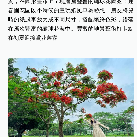
實，在圓形畫布上呈現層層疊疊的繡球花圖案；迎
春圃花園以小時候的童玩紙風車為發想，農友將兒
時的紙風車放大成不同尺寸，搭配繽紛色彩，錯落
在層次豐富的繡球花海中。豐富的地景藝術打卡點
在初夏迎接賞花遊客。