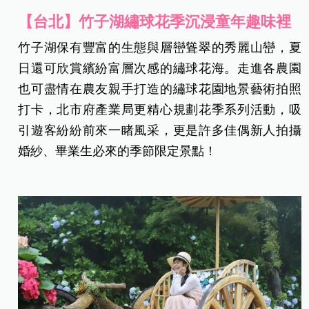
【台北】竹子湖繡球花季沉浸童年趣味裡
竹子湖保有豐富的生態與層巒聳翠的秀麗山巒，夏
日還可欣賞繽紛富層次感的繡球花海。走進各農園
也可盡情在農友親手打造的繡球花園地景藝術拍照
打卡，北市府產業局更精心規劃花季系列活動，吸
引遊客紛紛前來一睹風采，更是許多佳偶新人拍攝
婚紗、畢業生必來的季節限定景點！