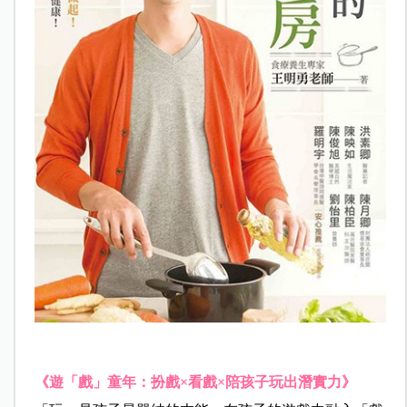
《遊「戲」童年：扮戲
×
看戲
×
陪孩子玩出潛實力》