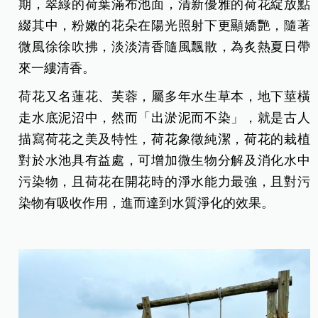
期，翠綠的荷葉滿布池面，清新優雅的荷花綻放點
綴其中，粉嫩的花朵在陽光照射下更顯嬌艷，隨著
微風徐徐吹拂，淡淡清香隨風飄散，為炙熱夏日帶
來一縷清香。
荷花又名蓮花、芙蓉，屬多年水生草本，地下莖橫
走水底泥沼中，然而「出淤泥而不染」，就是古人
描寫荷花之美及特性，荷花象徵純潔，荷花的栽植
對於水池具有益處，可增加微生物分解及消化水中
污染物，且荷花在開花時的淨水能力最強，且對污
染物有吸收作用，進而達到水質淨化的效果。