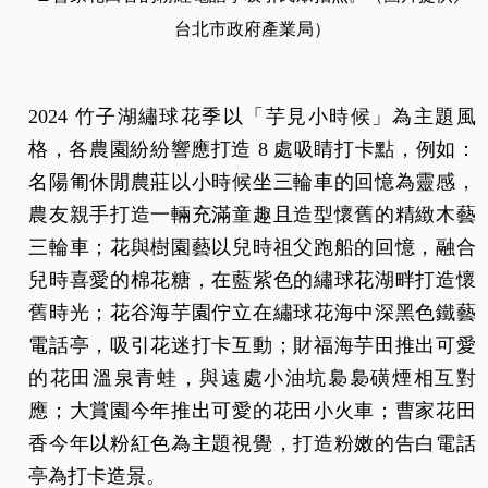
台北市政府產業局）
2024 竹子湖繡球花季以「芋見小時候」為主題風
格，各農園紛紛響應打造 8 處吸睛打卡點，例如：
名陽匍休閒農莊以小時候坐三輪車的回憶為靈感，
農友親手打造一輛充滿童趣且造型懷舊的精緻木藝
三輪車；花與樹園藝以兒時祖父跑船的回憶，融合
兒時喜愛的棉花糖，在藍紫色的繡球花湖畔打造懷
舊時光；花谷海芋園佇立在繡球花海中深黑色鐵藝
電話亭，吸引花迷打卡互動；財福海芋田推出可愛
的花田溫泉青蛙，與遠處小油坑裊裊磺煙相互對
應；大賞園今年推出可愛的花田小火車；曹家花田
香今年以粉紅色為主題視覺，打造粉嫩的告白電話
亭為打卡造景。