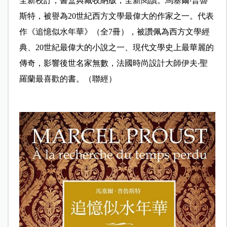
全新校訂，書盒典藏收納版，全新閱讀。馬塞爾‧普魯
斯特，被譽為20世紀西方文學最偉大的作家之一。代表
作《追憶似水年華》（全7冊），被讚佩為西方文學經
典、20世紀最偉大的小說之一、現代文學史上最華麗的
傳奇，影響後世名家無數，法國時尚設計大師伊夫‧聖
羅蘭
最喜歡的書。（聯經）