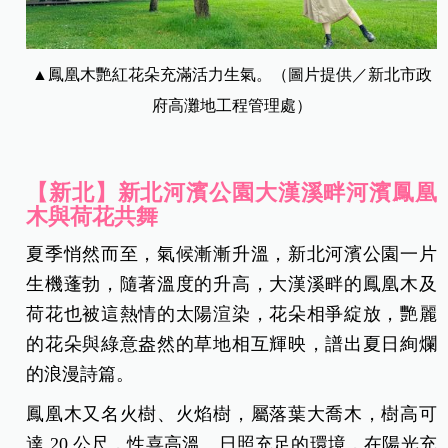
▲鳳凰木艷紅花朵充滿活力生氣。（圖片提供／新北市政
府高灘地工程管理處）
【新北】新北河濱公園大漢溪畔河濱鳳凰
木與荷花共舞
夏季悄然而至，氣候漸漸升溫，新北河濱公園一片
生機蓬勃，隨著溫度的升高，大漢溪畔的鳳凰木及
荷花也被這熱情的太陽渲染，花朵相爭綻放，艷麗
的花朵與綠意盎然的草地相互輝映，譜出夏日絢爛
的浪漫詩篇。
鳳凰木又名火樹、火焰樹，屬落葉大喬木，樹高可
達 20 公尺，性喜高溫、日照充足的環境，在陽光充