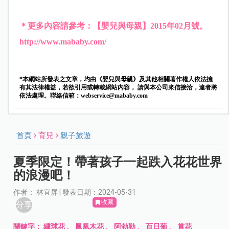
＊更多內容請參考：【嬰兒與母親】2015年02月號。
http://www.mababy.com/
*本網站所發表之文章，均由《嬰兒與母親》及其他相關著作權人依法擁
有其法律權益，若欲引用或轉載網站內容， 請與本公司來信接洽，違者將
依法處理。聯絡信箱：
webservice@mababy.com
首頁
育兒
親子旅遊
夏季限定！帶著孩子一起跌入花花世界
的浪漫吧！
作者： 林宜屏 | 發表日期：2024-05-31
收藏
分享
關鍵字：
繡球花
、
鳳凰木花
、
阿勃勒
、
百日菊
、
賞花