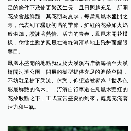
足的條件下致使更繁茂生長，且日照越充足，所開
花朵會越鮮豔，其花期為夏季，每當鳳凰木盛開之
際，代表到了驪歌初唱的季節，鮮紅的花朵如火焰
般燃燒，讚詠著熱情、活力的青春，鳳凰木開花模
樣，彷彿生動的鳳凰在濃綠河濱草地上飛舞而耀眼
奪目。
鳳凰木盛開的地點就位於大漢溪右岸新海橋至大漢
橋間河濱公園，開展的樹型提供充足的遮蔭空間，
不妨駐足樹下乘涼、休憩，仰望這被譽為「世界色
彩最鮮艷的喬木」，河濱自行車道在鳳凰木艷紅的
花朵妝點之下，正式宣告盛夏的到來，處處充滿著
活力和生氣。