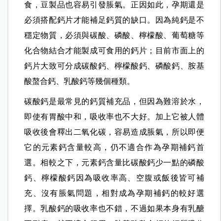
食，豆製品也容易引發脹氣。正因如此，孕期還是
必須搭配鈣片才能補足鈣質的缺口。因為純鈣是不
穩定物質，必須與碳酸、磷酸、檸檬酸、葡萄糖等
化合物結合才能製成可食用的鈣片；目前市面上的
鈣片大致可分成碳酸鈣、檸檬酸鈣、磷酸鈣、胺基
酸螯合鈣、乳酸鈣等幾個種類。
碳酸鈣是最常見的鈣質補充品，但因為難溶於水，
即使有胃酸中和，吸收率也不大好。加上它被人體
吸收後會釋出二氧化碳，容易造成脹氣，所以即便
它的元素鈣含量較高，仍不適合作為孕期補鈣首
選。相較之下，元素鈣含量比碳酸鈣少一點的磷酸
鈣、檸檬酸鈣因為吸收率高、空腹或飯後皆可補
充、沒有脹氣問題，相對成為孕期補鈣的較好選
擇。乳酸鈣的吸收率也不錯，不過如果本身有乳醣