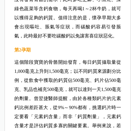
綠色蔬菜等含鈣食物，每天再喝1～2杯牛奶，就可
以獲得足夠的鈣質。值得注意的是，懷孕早期大多
會出現嘔吐、脹氣等症狀，而碳酸鈣容易引發脹
氣，此時最好不要吃碳酸鈣以免讓害喜症狀惡化。
第2
孕期
這個階段寶寶的骨骼開始發育，每日鈣質攝取量從
1,000毫克上升到1,500毫克；以不同鈣質來源劃分比
例，從飲食中獲取的鈣質佔500毫克、鈣片佔500毫
克、乳品也補充500毫克，就可以達到一天1,500毫克
的劑量。曾翌捷醫師提醒，由於各種類鈣片的元素
鈣比例差距甚大，從9%～90%都有，挑選鈣片時一
定要看「元素鈣含量」而非「鈣質劑量」，元素鈣
含量才是評估鈣質多寡的關鍵要素。舉例來說，若