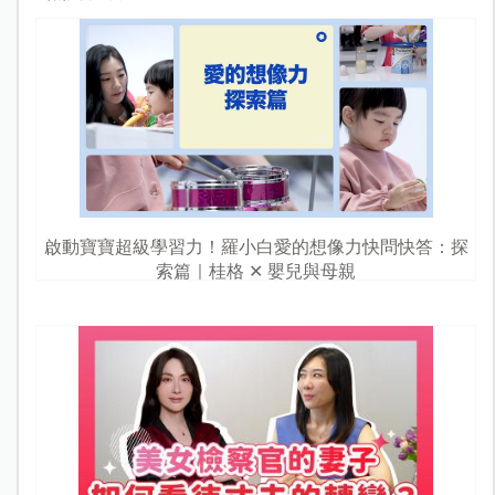
啟動寶寶超級學習力！羅小白愛的想像力快問快答：探
索篇｜桂格 ✕ 嬰兒與母親