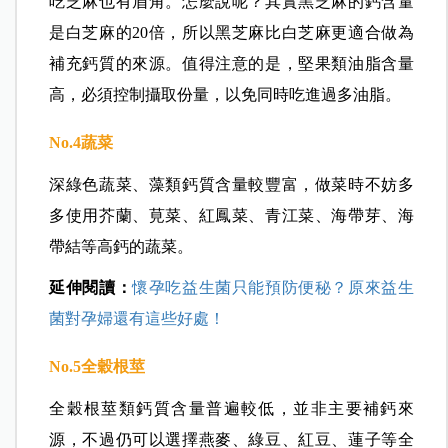
吃芝麻也有眉角。怎麼說呢？其實黑芝麻的鈣含量
是白芝麻的20倍，所以黑芝麻比白芝麻更適合做為
補充鈣質的來源。值得注意的是，堅果類油脂含量
高，必須控制攝取份量，以免同時吃進過多油脂。
No.4
蔬菜
深綠色蔬菜、藻類鈣質含量較豐富，做菜時不妨多
多使用芥蘭、莧菜、紅鳳菜、青江菜、海帶芽、海
帶結等高鈣的蔬菜。
延伸閱讀：
懷孕吃益生菌只能預防便秘？原來益生
菌對孕婦還有這些好處！
No.5
全穀根莖
全穀根莖類鈣質含量普遍較低，並非主要補鈣來
源，不過仍可以選擇燕麥、綠豆、紅豆、蓮子等全