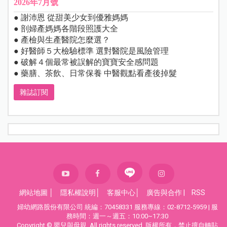
2026年7月號
● 謝沛恩 從甜美少女到優雅媽媽
● 剖婦產媽媽各階段照護大全
● 產檢與生產醫院怎麼選？
● 好醫師５大檢驗標準 選對醫院是風險管理
● 破解４個最常被誤解的寶寶安全感問題
● 藥膳、茶飲、日常保養 中醫觀點看產後掉髮
雜誌訂閱
網站地圖
│
隱私權說明
│
客服中心
│
廣告與合作
|
RSS
婦幼網路股份有限公司 統編：70458331 服務專線：02-8712-5959 | 服
務時間：週一～週五：10:00~17:30
Copyright © 嬰兒與母親. All rights reserved. 版權所有，禁止擅自轉貼