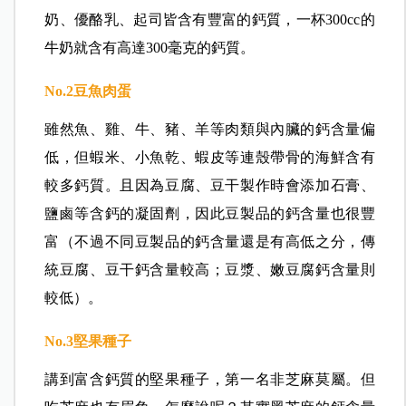
奶、優酪乳、起司皆含有豐富的鈣質，一杯300cc的
牛奶就含有高達300毫克的鈣質。
No.2
豆魚肉蛋
雖然魚、雞、牛、豬、羊等肉類與內臟的鈣含量偏
低，但蝦米、小魚乾、蝦皮等連殼帶骨的海鮮含有
較多鈣質。且因為豆腐、豆干製作時會添加石膏、
鹽鹵等含鈣的凝固劑，因此豆製品的鈣含量也很豐
富（不過不同豆製品的鈣含量還是有高低之分，傳
統豆腐、豆干鈣含量較高；豆漿、嫩豆腐鈣含量則
較低）。
No.3
堅果種子
講到富含鈣質的堅果種子，第一名非芝麻莫屬。但