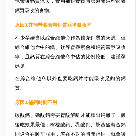
也會讓鈣質流失，食用補鈣食物時應避開這些影響
鈣質吸收的食物。
原因3.
其他營養素與鈣質競爭吸收率
不少孕婦會以綜合維他命作為補充鈣質的來源，但
綜合維他命中的鐵、鎂等營養素會和鈣質競爭吸收
率，且鈣質在綜合維他命中佔的比例較低，建議孕
媽咪
在綜合維他命以外也要吃鈣片才能吸收足夠的鈣
質。
原因4.
補鈣時間不對
碳酸鈣、磷酸鈣需要胃酸解離才能釋出鈣離子，飯
後吃效果最佳；檸檬酸鈣、乳酸鈣、胺基酸螯合鈣
則適合在睡前服用，若在不對的時間補鈣，就會讓