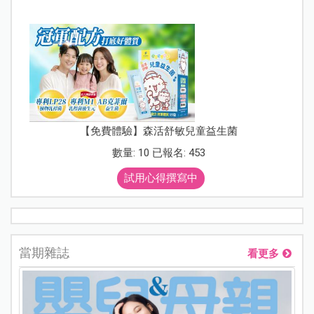
【免費體驗】森活舒敏兒童益生菌
數量: 10 已報名: 453
試用心得撰寫中
當期雜誌
看更多