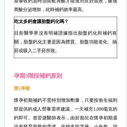
道吸收鈣質時須搭配胃酸才能達到良好成效，飯後
胃酸分泌增加，此時補鈣效率最高。
吃太多鈣會讓胎盤鈣化嗎？
目前醫學界沒有明確證據指出胎盤鈣化和補鈣有
關，胎盤鈣化主要是因為體質、胎盤功能老化、抽
菸或吸入二手菸所致。
孕期3階段補鈣原則
第1
孕期
懷孕初期補鈣不需特別增加劑量，只要按衛生福利
部提供的成人營養需求建議，一天補充1,000毫克的
鈣即可。曾翌捷醫師表示，由於胎兒在懷孕初期還
沒有發育骨骼的需求，此時多吃芝麻、小魚乾、深