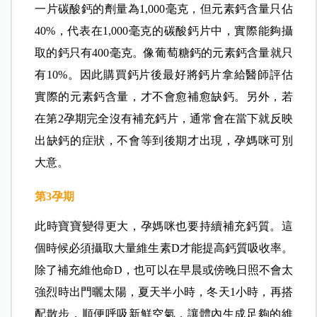
一片碳酸鈣的劑量為1,000毫克，但元素鈣含量只佔
40%，代表在1,000毫克的碳酸鈣片中，實際能夠攝
取的鈣只有400毫克。像葡萄糖鈣的元素鈣含量就只
有10%。因此購買鈣片後最好將鈣片拿給醫師評估
實際的元素鈣含量，才不會愈補愈缺鈣。另外，若
在第2孕期完全沒有補充鈣片，通常會在當下就反映
出缺鈣的症狀，不會等到後期才出現，孕媽咪可別
大意。
第3
孕期
此時寶寶變得更大，孕媽咪也要持續補充鈣質。這
個時候必須攝取大量維生素D才能提高鈣質吸收率。
除了補充維他命D，也可以在早晨或傍晚日照不會太
強烈時出門曬太陽，夏天半小時，冬天1小時，再搭
配散步，順便呼吸新鮮空氣，讓體內生成足夠的維