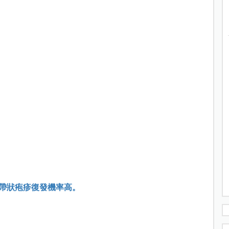
帶狀疱疹復發機率高。