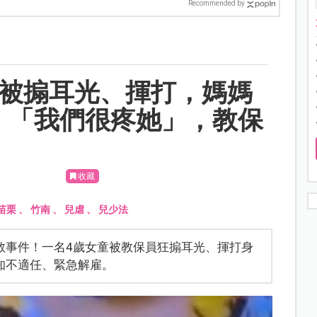
Recommended by
童被搧耳光、揮打，媽媽
：「我們很疼她」，教保
收藏
苗栗
、
竹南
、
兒虐
、
兒少法
教事件！一名4歲女童被教保員狂搧耳光、揮打身
知不適任、緊急解雇。