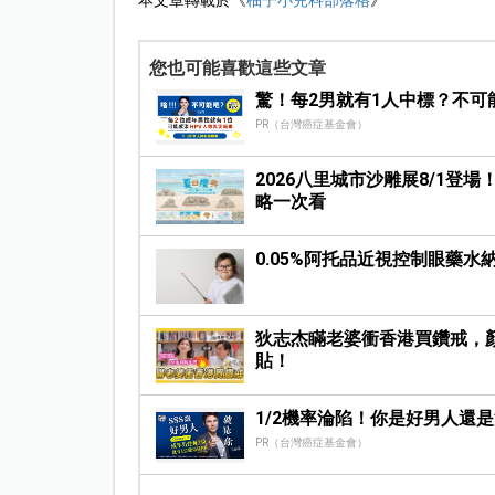
本文章轉載於《
柚子小兒科部落格
》
您也可能喜歡這些文章
驚！每2男就有1人中標？不可
PR（台灣癌症基金會）
2026八里城市沙雕展8/1
略一次看
0.05%阿托品近視控制眼藥水
狄志杰瞞老婆衝香港買鑽戒，
貼！
1/2機率淪陷！你是好男人還
PR（台灣癌症基金會）