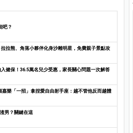
能吧？
登場！拉拉熊、角落小夥伴化身沙雕明星，免費親子景點攻
納入健保！36.5萬名兒少受惠，家長關心問題一次解答
顏嘉樂「一招」拿捏愛自由射手座：越不管他反而越體
是渣男？關鍵在這