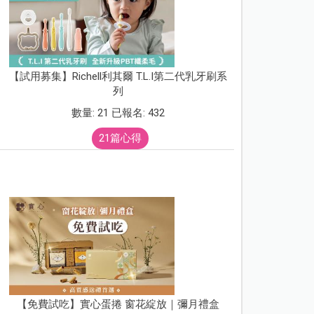
【試用募集】Richell利其爾 T.L.I第二代乳牙刷系
列
數量: 21 已報名: 432
21篇心得
【免費試吃】實心蛋捲 窗花綻放｜彌月禮盒