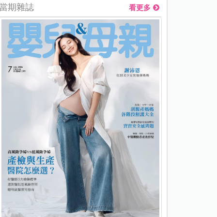
當期雜誌
看更多