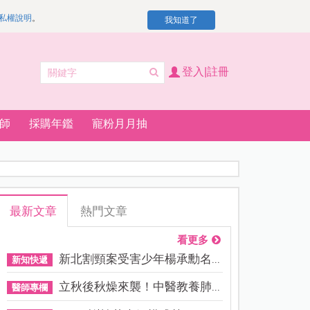
私權說明
。
我知道了
登入|註冊
師
採購年鑑
寵粉月月抽
最新文章
熱門文章
看更多
新北割頸案受害少年楊承勳名...
新知快遞
立秋後秋燥來襲！中醫教養肺...
醫師專欄