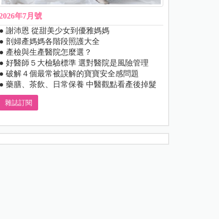
2026年7月號
● 謝沛恩 從甜美少女到優雅媽媽
● 剖婦產媽媽各階段照護大全
● 產檢與生產醫院怎麼選？
● 好醫師５大檢驗標準 選對醫院是風險管理
● 破解４個最常被誤解的寶寶安全感問題
● 藥膳、茶飲、日常保養 中醫觀點看產後掉髮
雜誌訂閱