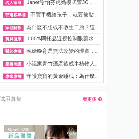
Janet謝怡芬虎媽模式禁3C，看...
名人家庭
不買手機給孩子，就要被貼「...
部落客專欄
為什麼不想或不敢生二胎？這8...
家庭關係
0.05%阿托品近視控制眼藥水納...
寶貝健康
晚婚晚育是無法改變的現實，...
醫師專欄
小說家青竹酒產後成半植物人...
產後照護
守護寶寶的黃金睡眠：為什麼...
專家專欄
試用募集
看更多