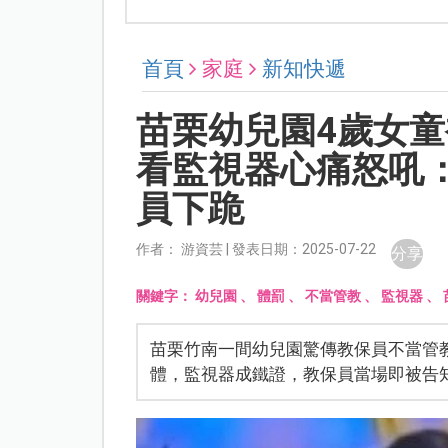
首頁
家庭
新知快遞
苗栗幼兒園4歲女
看監視器心痛怒吼
員下跪
作者： 游資芸 | 發表日期：2025-07-22
分享
關鍵字：
幼兒園
、
體罰
、
不當管教
、
監視器
、
苗栗竹南一間幼兒園驚傳教保員不當管
體，監視器成鐵證，教保員當場即被告