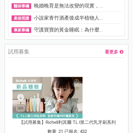
晚婚晚育是無法改變的現實，...
醫師專欄
小說家青竹酒產後成半植物人...
產後照護
守護寶寶的黃金睡眠：為什麼...
專家專欄
試用募集
看更多
【試用募集】Richell利其爾 T.L.I第二代乳牙刷系列
數量: 21 已報名: 432