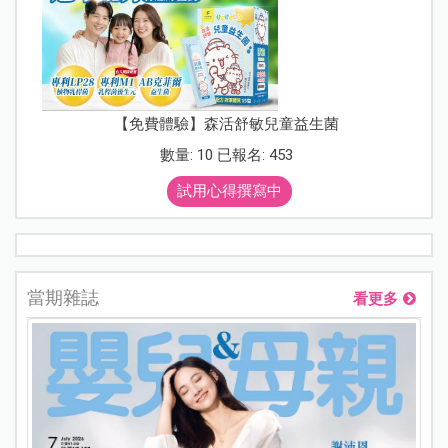
【免費體驗】森活舒敏兒童益生菌
數量: 10 已報名: 453
試用心得撰寫中
當期雜誌
看更多