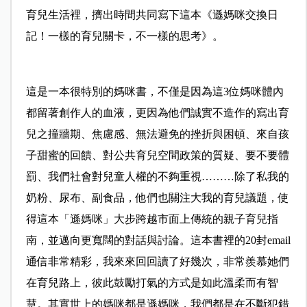
育兒生活裡，擠出時間共同寫下這本《遜媽咪交換日
記！一樣的育兒關卡，不一樣的思考》。
這是一本很特別的媽咪書，不僅是因為這3位媽咪體內
都留著創作人的血液，更因為他們誠實不造作的寫出育
兒之撞牆期、焦慮感、無法避免的挫折與困頓、來自孩
子甜蜜的回饋、對公共育兒空間政策的質疑、要不要體
罰、我們社會對兒童人權的不夠重視………除了私我的
奶粉、尿布、副食品，他們也關注大我的育兒議題，使
得這本「遜媽咪」大步跨越市面上傳統的親子育兒指
南，並邁向更寬闊的對話與討論。這本書裡的20封email
通信非常精彩，我來來回回讀了好幾次，非常羨慕她們
在育兒路上，彼此鼓勵打氣的方式是如此溫柔而有智
慧。其實世上的媽咪都是遜媽咪，我們都是在不斷犯錯