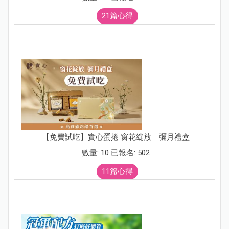
21篇心得
【免費試吃】實心蛋捲 窗花綻放｜彌月禮盒
數量: 10 已報名: 502
11篇心得