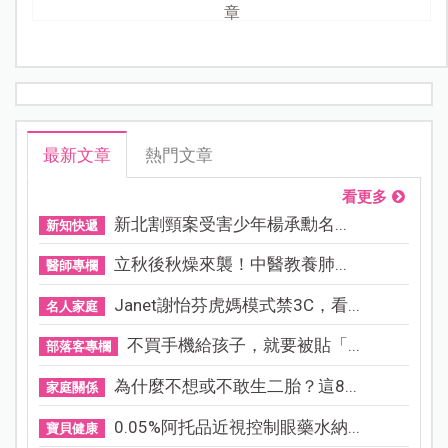
章
最新文章
熱門文章
看更多
新北割頸案受害少年楊承勳名...
新知快遞
立秋後秋燥來襲！中醫教養肺...
醫師專欄
Janet謝怡芬虎媽模式禁3C，看...
名人家庭
不買手機給孩子，就要被貼「...
部落客專欄
為什麼不想或不敢生二胎？這8...
家庭關係
0.05%阿托品近視控制眼藥水納...
寶貝健康