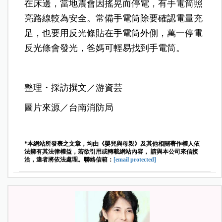
在床邊，當地震會因搖晃而停電，有手電筒照
亮路線較為安全。常備手電筒除要確認電量充
足，也要用反光條貼在手電筒外側，萬一停電
反光條會發光，爸媽可輕易找到手電筒。
整理・採訪撰文／游資芸
圖片來源／台南消防局
*本網站所發表之文章，均由《嬰兒與母親》及其他相關著作權人依
法擁有其法律權益，若欲引用或轉載網站內容， 請與本公司來信接
洽，違者將依法處理。聯絡信箱：
[email protected]