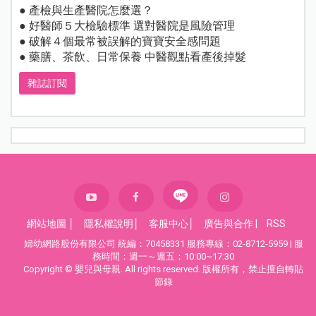
● 產檢與生產醫院怎麼選？
● 好醫師５大檢驗標準 選對醫院是風險管理
● 破解４個最常被誤解的寶寶安全感問題
● 藥膳、茶飲、日常保養 中醫觀點看產後掉髮
雜誌訂閱
網站地圖
│
隱私權說明
│
客服中心
│
廣告與合作
|
RSS
婦幼網路股份有限公司 統編：70458331 服務專線：02-8712-5959 | 服
務時間：週一～週五：10:00~17:30
Copyright © 嬰兒與母親. All rights reserved. 版權所有，禁止擅自轉貼
節錄