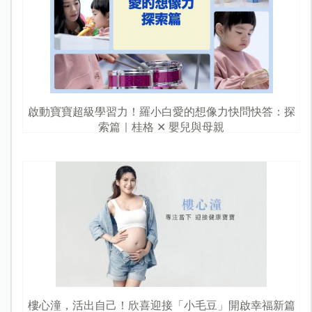
啟動寶寶超級學習力！羅小白愛的想像力快問快答：探
索篇｜桂格 ✕ 嬰兒與母親
樓心潼，活出自己！欣喜迎接「小毛豆」開啟幸福新篇