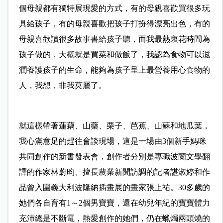
個母親都有獨特展現愛的方式，有的母親喜歡買很多玩
具給孩子，有的母親喜歡把孩子打扮得漂亮出色，有的
母親喜歡讀很多故事書給孩子聽，而我最熱衷花時間為
孩子做的，大概就是買菜和做飯了，我認為食物可以滋
潤養護孩子的生命，能夠為孩子呈上最營養用心食物的
人，我想，非我莫屬了。
就這樣帶著蓮藕、山藥、栗子、芭蕉、山蘇和地瓜葉，
我心滿意足的趕往會談現場，這是一場由3個新手媽咪
共同創作的新書發表會，創作者分別是專職波蘭文學翻
譯的作家林蔚昀、擅長農業新聞訪調的記者諶淑婷和作
品曾入圍義大利波隆納插畫展的畫家張上祐。30多歲的
她們各自育有1～2個男寶寶，還在幼兒年紀的寶寶體力
充沛總是不斷電，熱愛創作的她們，仍在蠟燭兩頭燒的