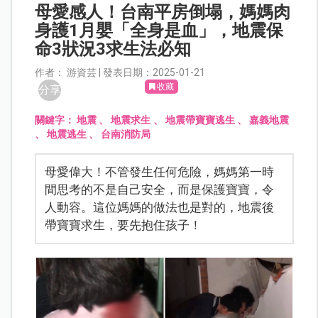
母愛感人！台南平房倒塌，媽媽肉
身護1月嬰「全身是血」，地震保
命3狀況3求生法必知
作者： 游資芸 | 發表日期：2025-01-21
收藏
分享
關鍵字：
地震
、
地震求生
、
地震帶寶寶逃生
、
嘉義地震
、
地震逃生
、
台南消防局
母愛偉大！不管發生任何危險，媽媽第一時
間思考的不是自己安全，而是保護寶寶，令
人動容。這位媽媽的做法也是對的，地震後
帶寶寶求生，要先抱住孩子！