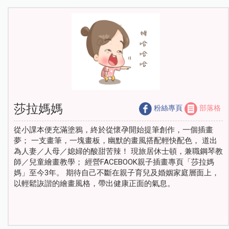
莎拉媽媽
粉絲專頁
部落格
從小課本便充滿塗鴉，終於從懷孕開始提筆創作，一個插畫
夢； 一支畫筆，一塊畫板，幽默的畫風搭配輕快配色， 道出
為人妻／人母／媳婦的酸甜苦辣！ 現旅居休士頓，兼職鋼琴教
師／兒童繪畫教學； 經營FACEBOOK親子插畫專頁「莎拉媽
媽」至今3年。 期待自己不斷在親子育兒及婚姻家庭層面上，
以輕鬆詼諧的繪畫風格，帶出健康正面的氣息。