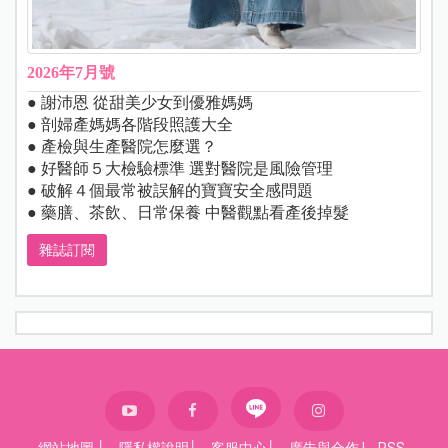
2026年7月號
● 謝沛恩 從甜美少女到優雅媽媽
● 剖婦產媽媽各階段照護大全
● 產檢與生產醫院怎麼選？
● 好醫師５大檢驗標準 選對醫院是風險管理
● 破解４個最常被誤解的寶寶安全感問題
● 藥膳、茶飲、日常保養 中醫觀點看產後掉髮
雜誌訂閱