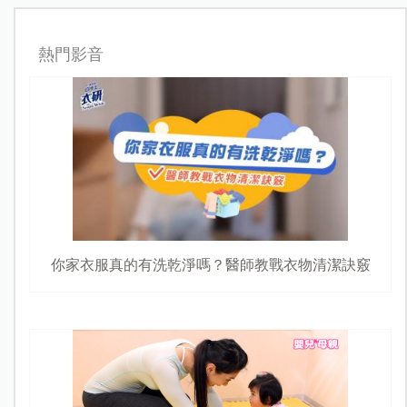
熱門影音
你家衣服真的有洗乾淨嗎？醫師教戰衣物清潔訣竅