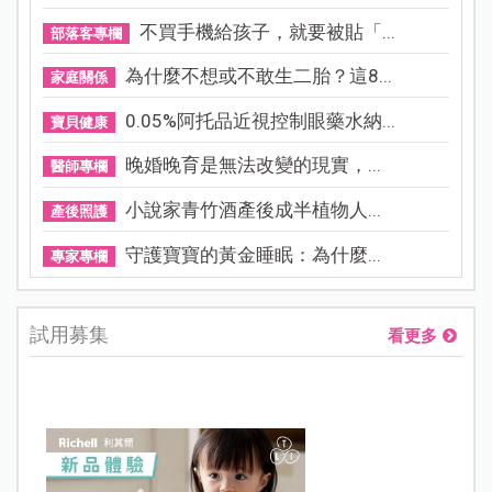
不買手機給孩子，就要被貼「...
部落客專欄
為什麼不想或不敢生二胎？這8...
家庭關係
0.05%阿托品近視控制眼藥水納...
寶貝健康
晚婚晚育是無法改變的現實，...
醫師專欄
小說家青竹酒產後成半植物人...
產後照護
守護寶寶的黃金睡眠：為什麼...
專家專欄
試用募集
看更多