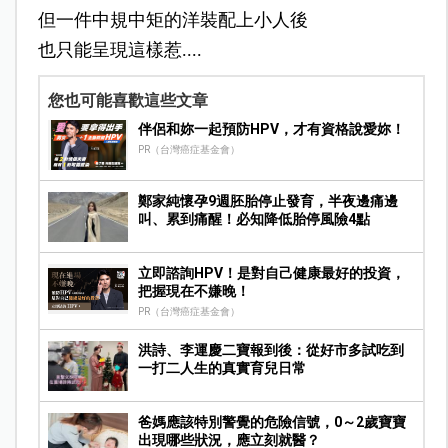
但一件中規中矩的洋裝配上小人後
也只能呈現這樣惹....
您也可能喜歡這些文章
伴侶和妳一起預防HPV，才有資格說愛妳！
PR（台灣癌症基金會）
鄭家純懷孕9週胚胎停止發育，半夜邊痛邊
叫、累到痛醒！必知降低胎停風險4點
立即諮詢HPV！是對自己健康最好的投資，
把握現在不嫌晚！
PR（台灣癌症基金會）
洪詩、李運慶二寶報到後：從好市多試吃到
一打二人生的真實育兒日常
爸媽應該特別警覺的危險信號，0～2歲寶寶
出現哪些狀況，應立刻就醫？