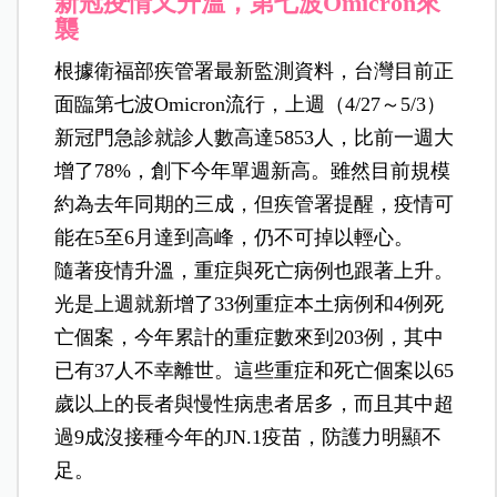
新冠疫情又升溫，第七波Omicron來
襲
根據衛福部疾管署最新監測資料，台灣目前正
面臨第七波Omicron流行，上週（4/27～5/3）
新冠門急診就診人數高達5853人，比前一週大
增了78%，創下今年單週新高。雖然目前規模
約為去年同期的三成，但疾管署提醒，疫情可
能在5至6月達到高峰，仍不可掉以輕心。
隨著疫情升溫，重症與死亡病例也跟著上升。
光是上週就新增了33例重症本土病例和4例死
亡個案，今年累計的重症數來到203例，其中
已有37人不幸離世。這些重症和死亡個案以65
歲以上的長者與慢性病患者居多，而且其中超
過9成沒接種今年的JN.1疫苗，防護力明顯不
足。