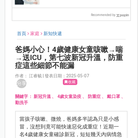
Recommended by
首頁
家庭
新知快遞
爸媽小心！4歲健康女童咳嗽→喘
→送ICU，第七波新冠升溫，防重
症這些細節不能漏
作者： 江睿毓 | 發表日期：2025-05-07
收藏
分享
關鍵字：
新冠升溫
、
4歲女童染疫
、
防重症
、
戴口罩
、
勤洗手
當孩子咳嗽、微燒，爸媽多半認為只是小感
冒，沒想到竟可能快速惡化成重症！近期一
名4歲健康女童確診新冠，短短幾天內病情急