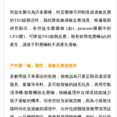
而益生菌分為許多菌種，特定菌種可抑制造成過敏反應
的TH2細胞活性，藉此降低敏過敏反應強度。根據最新
研究顯示，有些益生菌菌株 (如L. paracasei菌屬中的
LP33菌)，可降低TH2細胞反應，能有效降低塵蟎IgE的
產生，讓孩子對塵蟎較不易產生過敏。
戶外隱「蟎」難防，過敏反應這樣來
多數帶孩子來看診的爸媽，都會認為只要定期高溫清潔
寢具、窗簾等布料，及可能致敏的絨毛玩具，再用空氣
清淨機/殺菌機除去塵蟎，積極處理外在環境就能減少
孩子過敏的機率。但有些狀況卻被忽略，因為小孩無法
隨時待在低過敏的環境中、出外也很難隨身攜帶清淨設
備。一旦離開家中，處處都是隱蟎危機，例如：托兒所