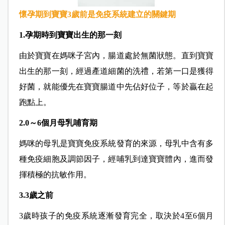
懷
孕期到寶寶3歲前是
免疫系統建立
的關鍵期
1.孕期時到寶寶出生的那一刻
由於寶寶在媽咪子宮內，腸道處於無菌狀態。直到寶寶
出生的那一刻，
經過產道細菌的洗禮，若
第一口是獲得
好菌，就能優先在寶寶腸道中先佔好位子，等於贏在起
跑點上。
2.0
～6個月母乳哺育期
媽咪的母乳是寶寶免疫系統發育的來源，母乳中含有多
種免疫細胞
及調節因子
，經哺乳到達
寶寶
體內，進而發
揮積極的抗敏作用。
3.3歲之前
3
歲時
孩子
的免疫系統逐漸發育完全，取決
於
4
至
6
個月