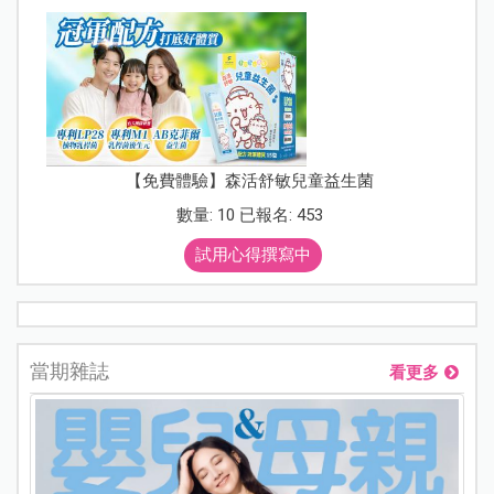
【免費體驗】森活舒敏兒童益生菌
數量: 10 已報名: 453
試用心得撰寫中
當期雜誌
看更多