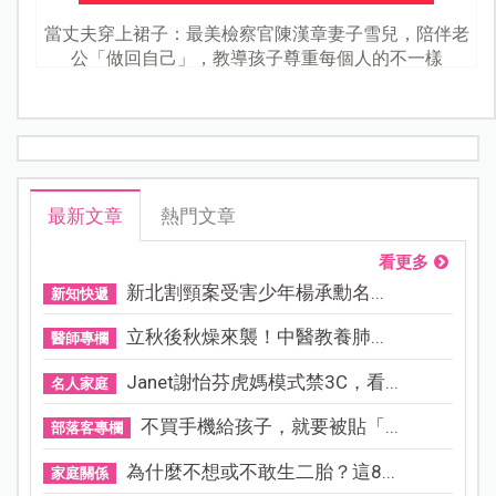
當丈夫穿上裙子：最美檢察官陳漢章妻子雪兒，陪伴老
公「做回自己」，教導孩子尊重每個人的不一樣
最新文章
熱門文章
看更多
新北割頸案受害少年楊承勳名...
新知快遞
立秋後秋燥來襲！中醫教養肺...
醫師專欄
Janet謝怡芬虎媽模式禁3C，看...
名人家庭
不買手機給孩子，就要被貼「...
部落客專欄
為什麼不想或不敢生二胎？這8...
家庭關係