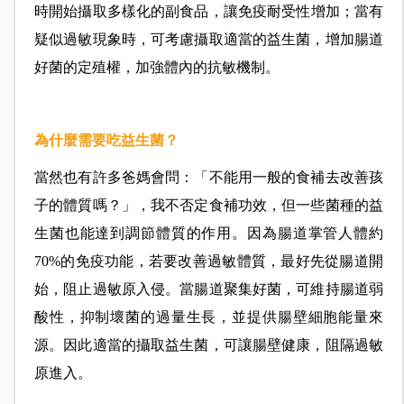
時
開始攝取
多樣化
的
副食品，讓免疫耐受性增加
；
當有
疑似過敏現象時，可
考慮
攝取適當的益生菌，增加腸道
好菌的定殖權，加強體內的抗敏機制。
為什麼需要吃益生菌？
當然也有許多
爸媽
會問：「不能用一般的食補去改善孩
子的體質嗎？」，我不否定食補功效，但一些菌種的益
生菌也能達到調節體質的作用。因為腸道掌管人體約
70%的免疫功能，若要改善過敏體質，最好先從腸道開
始，阻止過敏原入侵。當腸道聚集好菌，可維持腸道弱
酸性，抑制壞菌的過量生長，並提供腸壁細胞能量來
源。因此適當的攝取益生菌，可讓腸壁健康，阻隔過敏
原進入。