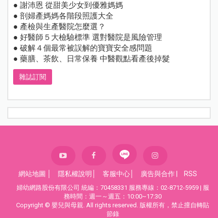
● 謝沛恩 從甜美少女到優雅媽媽
● 剖婦產媽媽各階段照護大全
● 產檢與生產醫院怎麼選？
● 好醫師５大檢驗標準 選對醫院是風險管理
● 破解４個最常被誤解的寶寶安全感問題
● 藥膳、茶飲、日常保養 中醫觀點看產後掉髮
雜誌訂閱
網站地圖
│
隱私權說明
│
客服中心
│
廣告與合作
|
RSS
婦幼網路股份有限公司 統編：70458331 服務專線：02-8712-5959 | 服
務時間：週一～週五：10:00~17:30
Copyright © 嬰兒與母親. All rights reserved. 版權所有，禁止擅自轉貼
節錄