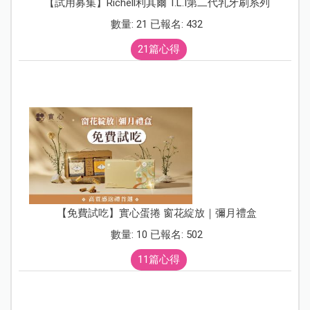
【試用募集】Richell利其爾 T.L.I第二代乳牙刷系列
數量: 21 已報名: 432
21篇心得
【免費試吃】實心蛋捲 窗花綻放｜彌月禮盒
數量: 10 已報名: 502
11篇心得