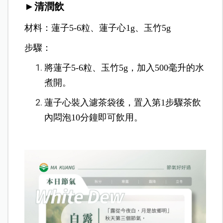
►清潤飲
材料：蓮子5-6粒、蓮子心1g、玉竹5g
步驟：
將蓮子5-6粒、玉竹5g，加入500毫升的水
煮開。
蓮子心裝入濾茶袋後，置入第1步驟茶飲
內悶泡10分鐘即可飲用。