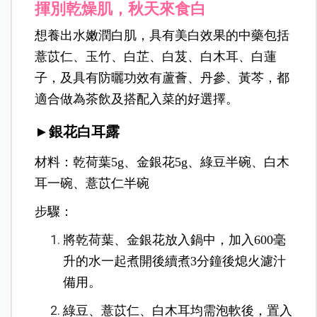
揮別乾燥肌，秋天來食白
想養出水嫩潤白肌，具有美白效果的中藥包括
薏苡仁、玉竹、白芷、白芨、白木耳、白蓮
子，及具有防曬功效有蘆薈、丹參、黃芩，都
適合做為茶飲及搭配入菜的好選擇。
►銀花白耳露
材料：乾荷葉5g、金銀花5g、綠豆半碗、白木
耳一碗、薏苡仁半碗
步驟：
將乾荷葉、金銀花放入鍋中，加入600毫
升的水一起煮開後續煮3分鐘後熄火濾汁
備用。
綠豆、薏苡仁、白木耳均需泡軟後，置入