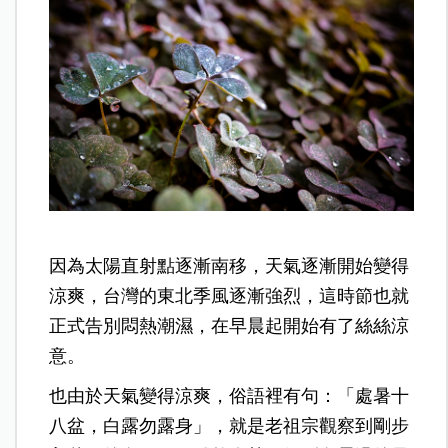
因為太陽直射點逐漸南移，天氣逐漸開始變得
涼爽，台灣的東北季風逐漸強烈，這時節也就
正式告別悶熱潮濕，在早晨起開始有了絲絲涼
意。
也由於天氣變得涼爽，俗語裡有句：「處暑十
八盆，白露勿露身」，就是老祖宗觀察到剛步