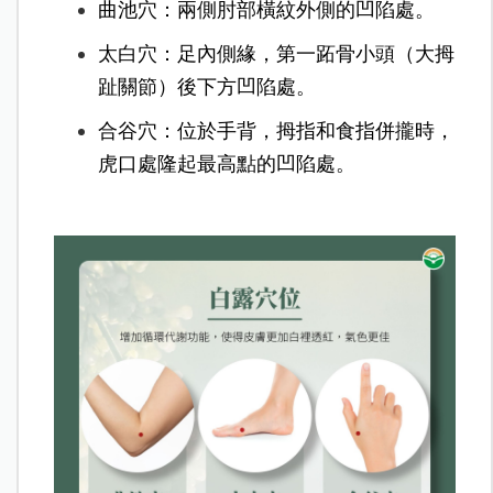
曲池穴：兩側肘部橫紋外側的凹陷處。
太白穴：足內側緣，第一跖骨小頭（大拇
趾關節）後下方凹陷處。
合谷穴：位於手背，拇指和食指併攏時，
虎口處隆起最高點的凹陷處。