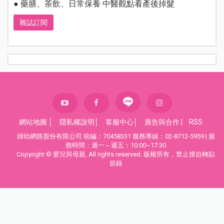
● 藥膳、茶飲、日常保養 中醫觀點看產後掉髮
雜誌訂閱
網站地圖
│
隱私權說明
│
客服中心
│
廣告與合作
|
RSS
婦幼網路股份有限公司 統編：70458331 服務專線：02-8712-5959 | 服
務時間：週一～週五：10:00~17:30
Copyright © 嬰兒與母親. All rights reserved. 版權所有，禁止擅自轉貼
節錄