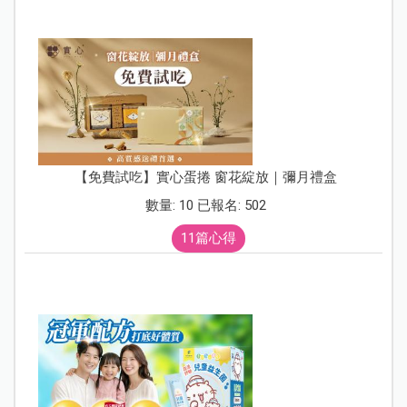
【免費試吃】實心蛋捲 窗花綻放｜彌月禮盒
數量: 10 已報名: 502
11篇心得