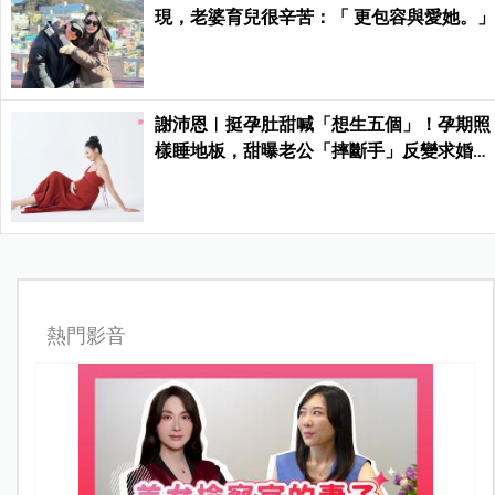
現，老婆育兒很辛苦：「 更包容與愛她。
謝沛恩︱挺孕肚甜喊「想生五個」！孕期照
樣睡地板，甜曝老公「摔斷手」反變求婚契
機
熱門影音