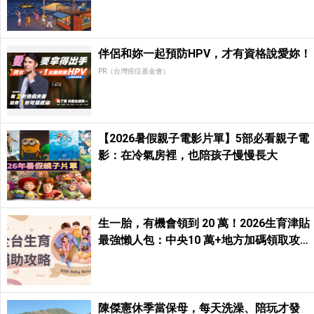
點、親子一日遊玩法一次收藏
伴侶和妳一起預防HPV，才有資格說愛妳！
PR（台灣癌症基金會）
【2026暑假親子電影片單】5部必看親子電
影：在冷氣房裡，也陪孩子慢慢長大
生一胎，有機會領到 20 萬！2026生育津貼
最強懶人包：中央10 萬+地方加碼領取攻
略！
陳傑憲休季當保母，每天洗澡、陪玩才發