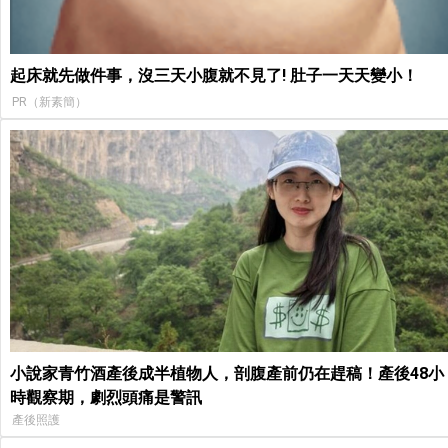
起床就先做件事，沒三天小腹就不見了! 肚子一天天變小！
PR（新素簡）
小說家青竹酒產後成半植物人，剖腹產前仍在趕稿！產後48小
時觀察期，劇烈頭痛是警訊
產後照護