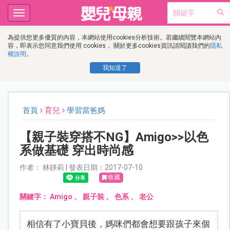
Toggle
navigation
為提供您更多優質的內容，本網站使用cookies分析技術。若繼續閱覽本網站內
容，即表示您同意我們使用 cookies， 關於更多cookies資訊請閱讀我們的
隱私
權說明
。
我知道了
首頁
育兒
學習當爸媽
【親子裝穿搭不NG】Amigo>>以色
系做基礎 穿出時尚感
作者： 林靜莉 | 發表日期：2017-07-10
收藏
關鍵字：
Amigo
、
親子裝
、
色系
、
老公
相信有了小寶貝後，媽咪們都會想要跟孩子來個