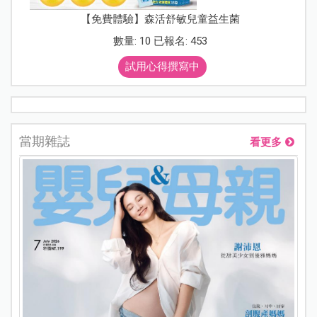
【免費體驗】森活舒敏兒童益生菌
數量: 10 已報名: 453
試用心得撰寫中
當期雜誌
看更多