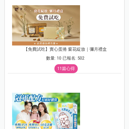
【免費試吃】實心蛋捲 窗花綻放｜彌月禮盒
數量: 10 已報名: 502
11篇心得