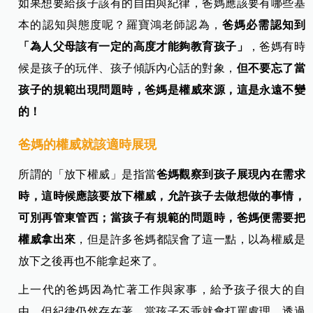
如果想要給孩子該有的自由與紀律，爸媽應該要有哪些基
本的認知與態度呢？羅寶鴻老師認為，
爸媽必需認知到
「為人父母該有一定的高度才能夠教育孩子」
，爸媽有時
候是孩子的玩伴、孩子傾訴內心話的對象，
但不要忘了當
孩子的規範出現問題時，爸媽是權威來源，這是永遠不變
的！
爸媽的權威就該適時展現
所謂的「放下權威」是指當
爸媽觀察到孩子展現內在需求
時，這時候應該要放下權威，允許孩子去做想做的事情，
可別再管東管西；當孩子有規範的問題時，爸媽便需要把
權威拿出來
，但是許多爸媽都誤會了這一點，以為權威是
放下之後再也不能拿起來了。
上一代的爸媽因為忙著工作與家事，給予孩子很大的自
由，但紀律仍然存在著，當孩子不乖就會打罵處理，透過