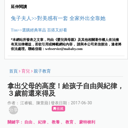
延伸閱讀
兔子夫人>>對美感有一套 全家外出全靠她
Tiss>>選購經典單品 百搭又好看
*本網站所發表之文章，均由《嬰兒與母親》及其他相關著作權人依法擁
有其法律權益，若欲引用或轉載網站內容， 請與本公司來信接洽，違者將
依法處理。聯絡信箱：
webservice@mababy.com
首頁
育兒
親子教育
拿出父母的高度！給孩子自由與紀律，
３歲前還來得及
作者： 江睿毓、陳萱蘋 | 發表日期：2017-06-30
收藏
分享
關鍵字：
自由
、
紀律
、
教養
、
教育
、
蒙特梭利