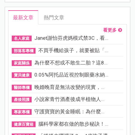
最新文章
熱門文章
看更多
Janet謝怡芬虎媽模式禁3C，看...
名人家庭
不買手機給孩子，就要被貼「...
部落客專欄
為什麼不想或不敢生二胎？這8...
家庭關係
0.05%阿托品近視控制眼藥水納...
寶貝健康
晚婚晚育是無法改變的現實，...
醫師專欄
小說家青竹酒產後成半植物人...
產後照護
守護寶寶的黃金睡眠：為什麼...
專家專欄
腦科學家都在做的散步秘訣！...
健康百寶箱