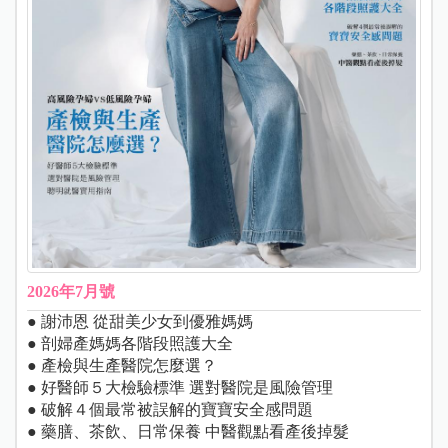
2026年7月號
● 謝沛恩 從甜美少女到優雅媽媽
● 剖婦產媽媽各階段照護大全
● 產檢與生產醫院怎麼選？
● 好醫師５大檢驗標準 選對醫院是風險管理
● 破解４個最常被誤解的寶寶安全感問題
● 藥膳、茶飲、日常保養 中醫觀點看產後掉髮