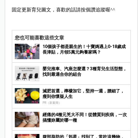
固定更新育兒圖文，喜歡的話請按個讚追蹤喔^^
您也可能喜歡這些文章
10個孩子都是親生的！十寶媽遇上0-18歲成
長津貼，月領5萬元夠養家嗎？
嬰兒推車、汽座怎麼選？3種育兒生活型態，
找到最適合你的組合
減肥首選，檸檬加它，堅持一週，腰細了，
瘦到你懷疑人生
PR（新素簡）
經痛的4種元兇大不同！從體質到疾病，一次
搞懂妳屬於哪一種
腹部脂肪的「剋星」找到了，常吃這幾物，