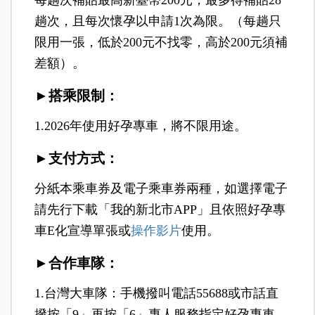
每趟次補貼最高新臺幣200元，最多得補貼28
趟次，且每次懷孕以申請1次為限。（每趟只
限用一張，低於200元不找零，高於200元須補
差額）。
►搭乘限制：
1.2026年使用好孕專車，將不限用途。
►支付方式：
分紙本乘車券及電子乘車券兩種，如選擇電子
請先行下載「我的新北市APP」且依照好孕專
車E化宣導單張或
操作影片
使用。
►合作車隊：
1.台灣大車隊：手機撥叫電話55688或市話直
撥按「9」再按「6」專人服務指定好孕專車。