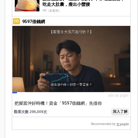
吃走大肚囊，瘦出小蠻腰
PR（新素簡）
9597借錢網
PR
ads by popIn
把握當沖好時機！資金「9597借錢網」先借你
深入了解
觀看次數 296,009次
Recommended by