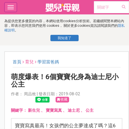
Toggle
navigation
為提供您更多優質的內容，本網站使用cookies分析技術。若繼續閱覽本網站內
容，即表示您同意我們使用 cookies， 關於更多cookies資訊請閱讀我們的
隱私
權說明
。
我知道了
首頁
育兒
學習當爸媽
萌度爆表！6個寶寶化身為迪士尼小
公主
作者： 周品攸 | 發表日期：2019-08-02
收藏
關鍵字：
新生兒
、
寶寶寫真
、
迪士尼
、
公主
寶寶寫真最高！女孩們的公主夢達成了嗎？這6