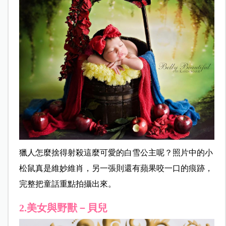
獵人怎麼捨得射殺這麼可愛的白雪公主呢？照片中的小
松鼠真是維妙維肖，另一張則還有蘋果咬一口的痕跡，
完整把童話重點拍攝出來。
2.美女與野獸－貝兒