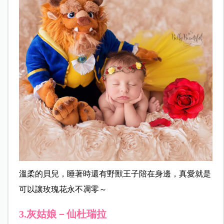
溫柔的貝兒，睡著時還有野獸王子陪在身邊，真愛就是
可以讓玫瑰花永不凋零～
3.灰姑娘－仙杜瑞拉