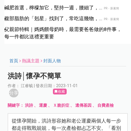
減肥首選，檸檬加它，堅持一週，腰細了，...
PR・新素簡
腹部脂肪的「剋星」找到了，常吃這幾物，...
PR・新素簡
父親節特輯｜媽媽餵母奶時，最需要爸爸做的8件事，
每一件都比送禮更重要
首頁
熱議主題
封面人物
洪詩│懷孕不簡單
作者： 江睿毓 | 發表日期：2023-11-01
收藏
分享
關鍵字：
洪詩
、
運慶
、
Ｘ脆折症
、
遺傳基因
、
自費產檢
從懷孕開始，洪詩形容她和老公運慶兩個人每一步
都走得戰戰兢兢，每一次產檢都忐忑不安。「看別