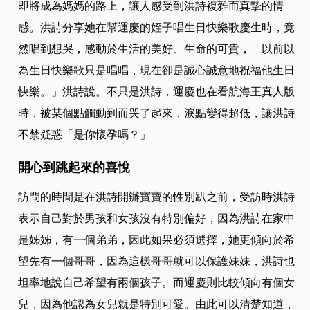
即將成為媽媽的路上，讓人感受到洪詩複雜而真摯的情
感。洪詩分享她在幫運慶的姪子唱生日快樂歌慶生時，竟
然唱到想哭，感動於生活的美好、生命的可貴，「以前以
為生日快樂歌只是唱唱，現在卻是誠心誠意地祝福他生日
快樂。」洪詩說。不只是洪詩，運慶也在看航海王真人版
時，被某個點觸動到而哭了起來，淚點變得超低，讓洪詩
不禁疑惑「是你懷孕嗎？」
開心到跳起來的喜悅
訪問的時間是在洪詩開辦寶寶的性別趴之前，受訪時洪詩
表示自己對於男孩和女孩沒有特別偏好，因為洪詩在家中
是姊姊，有一個弟弟，因此如果必須選擇，她更傾向於希
望先有一個哥哥，因為這樣哥哥就可以保護妹妹，洪詩也
坦率地說自己希望有兩個孩子。而運慶則比較傾向有個女
兒，因為他認為女兒就是特別可愛。由此可以清楚知道，