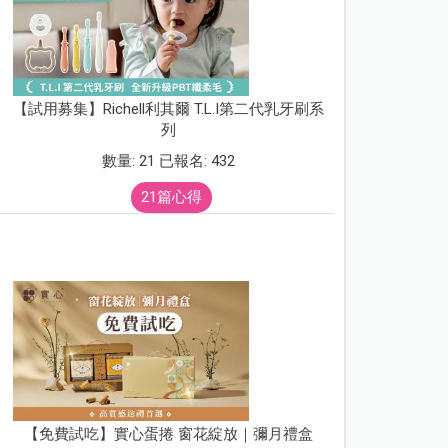
【試用募集】Richell利其爾 T.L.I第二代乳牙刷系
列
數量: 21 已報名: 432
21篇心得
【免費試吃】實心蛋捲 窗花綻放｜彌月禮盒