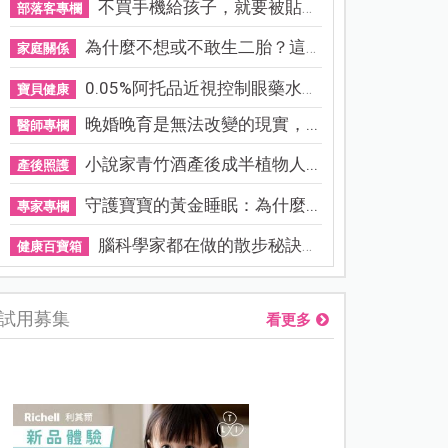
不買手機給孩子，就要被貼「...
部落客專欄
為什麼不想或不敢生二胎？這8...
家庭關係
0.05%阿托品近視控制眼藥水納...
寶貝健康
晚婚晚育是無法改變的現實，...
醫師專欄
小說家青竹酒產後成半植物人...
產後照護
守護寶寶的黃金睡眠：為什麼...
專家專欄
腦科學家都在做的散步秘訣！...
健康百寶箱
試用募集
看更多