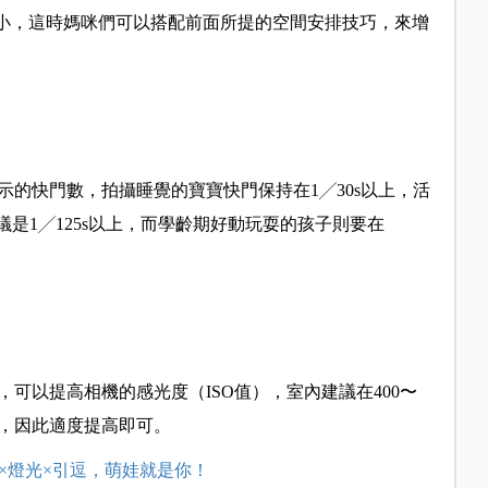
更小，這時媽咪們可以搭配前面所提的空間安排技巧，來增
的快門數，拍攝睡覺的寶寶快門保持在1╱30s以上，活
議是1╱125s以上，而學齡期好動玩耍的孩子則要在
。
可以提高相機的感光度（ISO值），室內建議在400〜
題，因此適度提高即可。
×燈光×引逗，萌娃就是你！