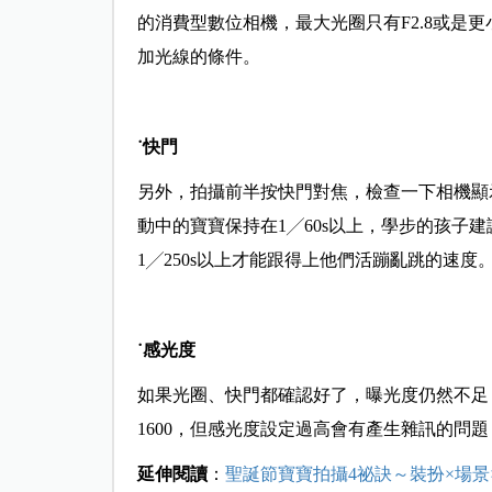
的消費型數位相機，最大光圈只有F2.8或是
加光線的條件。
˙快門
另外，拍攝前半按快門對焦，檢查一下相機顯示
動中的寶寶保持在1╱60s以上，學步的孩子建
1╱250s以上才能跟得上他們活蹦亂跳的速度
˙感光度
如果光圈、快門都確認好了，曝光度仍然不足，
1600，但感光度設定過高會有產生雜訊的問
延伸閱讀
：
聖誕節寶寶拍攝4祕訣～裝扮×場景