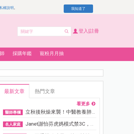
私權說明
。
我知道了
登入|註冊
師
採購年鑑
寵粉月月抽
最新文章
熱門文章
看更多
立秋後秋燥來襲！中醫教養肺...
醫師專欄
Janet謝怡芬虎媽模式禁3C，看...
名人家庭