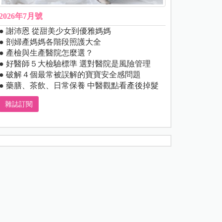
2026年7月號
● 謝沛恩 從甜美少女到優雅媽媽
● 剖婦產媽媽各階段照護大全
● 產檢與生產醫院怎麼選？
● 好醫師５大檢驗標準 選對醫院是風險管理
● 破解４個最常被誤解的寶寶安全感問題
● 藥膳、茶飲、日常保養 中醫觀點看產後掉髮
雜誌訂閱