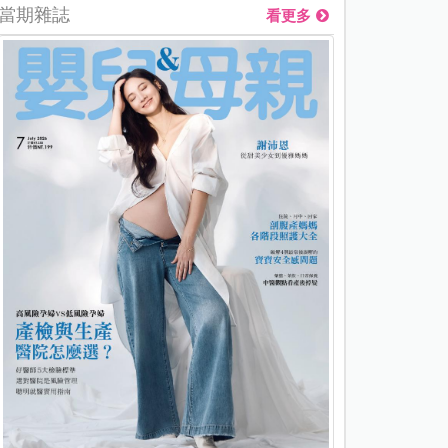
當期雜誌
看更多