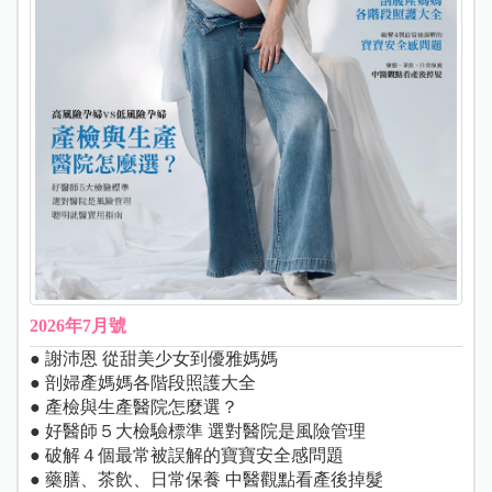
2026年7月號
● 謝沛恩 從甜美少女到優雅媽媽
● 剖婦產媽媽各階段照護大全
● 產檢與生產醫院怎麼選？
● 好醫師５大檢驗標準 選對醫院是風險管理
● 破解４個最常被誤解的寶寶安全感問題
● 藥膳、茶飲、日常保養 中醫觀點看產後掉髮