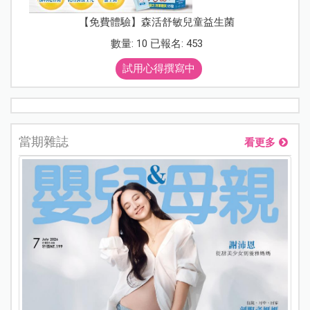
【免費體驗】森活舒敏兒童益生菌
數量: 10 已報名: 453
試用心得撰寫中
當期雜誌
看更多