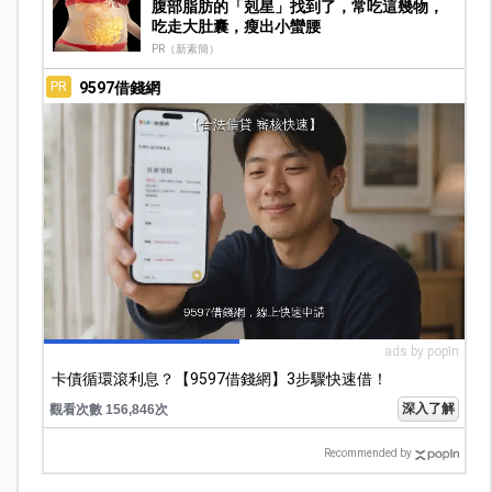
腹部脂肪的「剋星」找到了，常吃這幾物，
吃走大肚囊，瘦出小蠻腰
PR（新素簡）
9597借錢網
PR
ads by popIn
卡債循環滾利息？【9597借錢網】3步驟快速借！
深入了解
觀看次數 156,846次
Recommended by