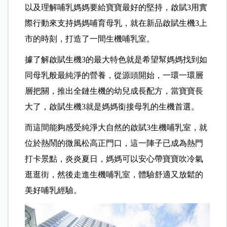
以及理解哺乳媽媽要給寶寶最好的堅持，啟賦3用實
際行動來支持媽媽哺育母乳，就在新品啟賦生機3上
市的時刻，打造了一間生機哺乳室。
據了解啟賦生機3的最大特色就是希望幫媽媽找到如
同母乳般最純淨的營養，從源頭開始，一環一環層
層把關，推出全鏈生機的幼兒成長配方，當寶寶長
大了，啟賦生機3就是媽媽銜接母乳的生機首選。
而這間能夠感受純淨大自然的啟賦3生機哺乳室，就
位於熱鬧的微風松高正門口，這一陣子已成為熱門
打卡景點，炎炎夏日，媽媽可以安心帶寶寶吹冷氣
逛逛街，然後走進生機哺乳室，體驗舒適又放鬆的
美好哺乳經驗。