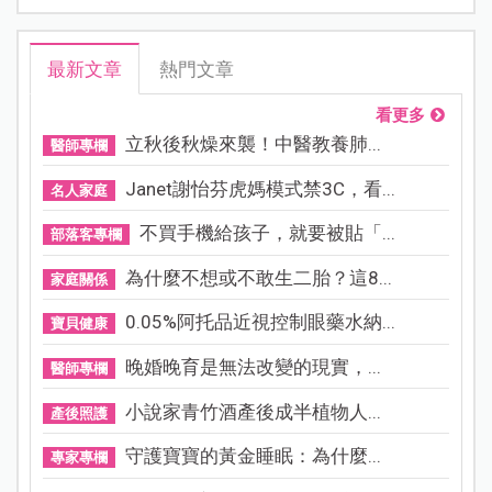
最新文章
熱門文章
看更多
立秋後秋燥來襲！中醫教養肺...
醫師專欄
Janet謝怡芬虎媽模式禁3C，看...
名人家庭
不買手機給孩子，就要被貼「...
部落客專欄
為什麼不想或不敢生二胎？這8...
家庭關係
0.05%阿托品近視控制眼藥水納...
寶貝健康
晚婚晚育是無法改變的現實，...
醫師專欄
小說家青竹酒產後成半植物人...
產後照護
守護寶寶的黃金睡眠：為什麼...
專家專欄