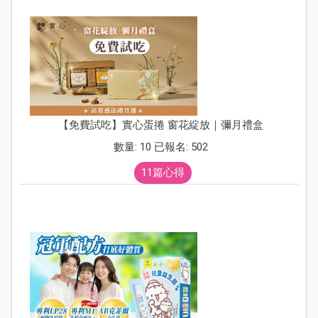
【免費試吃】實心蛋捲 窗花綻放｜彌月禮盒
數量: 10 已報名: 502
11篇心得