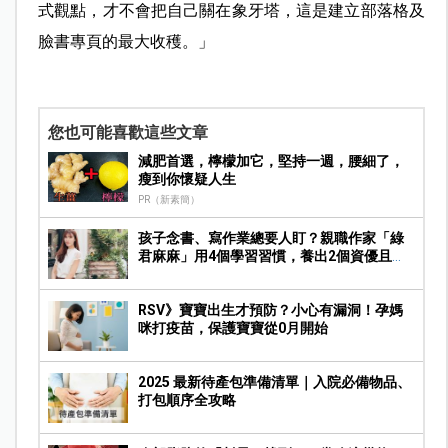
式觀點，才不會把自己關在象牙塔，這是建立部落格及
臉書專頁的最大收穫。」
您也可能喜歡這些文章
減肥首選，檸檬加它，堅持一週，腰細了，
瘦到你懷疑人生
PR（新素簡）
孩子念書、寫作業總要人盯？親職作家「綠
君麻麻」用4個學習習慣，養出2個資優且自
律的孩子
RSV》寶寶出生才預防？小心有漏洞！孕媽
咪打疫苗，保護寶寶從0月開始
2025 最新待產包準備清單｜入院必備物品、
打包順序全攻略