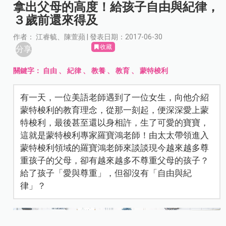
拿出父母的高度！給孩子自由與紀律，
３歲前還來得及
作者： 江睿毓、陳萱蘋 | 發表日期：2017-06-30
收藏
分享
關鍵字：
自由
、
紀律
、
教養
、
教育
、
蒙特梭利
有一天，一位美語老師遇到了一位女生，向他介紹
蒙特梭利的教育理念，從那一刻起，便深深愛上蒙
特梭利，最後甚至還以身相許，生了可愛的寶寶，
這就是蒙特梭利專家羅寶鴻老師！由太太帶領進入
蒙特梭利領域的羅寶鴻老師來談談現今越來越多尊
重孩子的父母，卻有越來越多不尊重父母的孩子？
給了孩子「愛與尊重」，但卻沒有「自由與紀
律」？