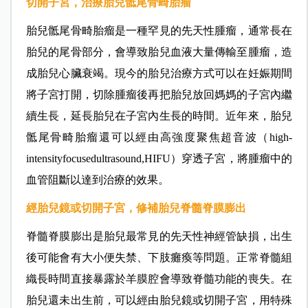
切開子宮，治療胎兒骶尾骨畸胎瘤
胎兒骶尾骨畸胎瘤是一種罕見的先天性腫瘤，通常長在
胎兒的尾骨部分，會導致胎兒血液大量傳輸至腫瘤，造
成胎兒心臟衰竭。現今的胎兒治療方式可以在妊娠期間
將子宮打開，切除腫瘤後再把胎兒放回媽媽的子宮內繼
續生長，延長胎兒在子宮內生長的時間。近年來，胎兒
骶尾骨畸胎瘤還可以經由高強度聚焦超音波（high-
intensityfocusedultrasound,HIFU）穿透子宮，將腫瘤中的
血管阻斷以達到治療的效果。
經胎兒鏡或切開子宮，修補胎兒脊髓脊膜膨出
脊髓脊膜膨出是胎兒最常見的先天性神經管缺損，出生
後可能會有大小便失禁、下肢癱瘓等問題。正常脊髓組
織長時間直接暴露於羊膜腔會導致脊髓功能的喪失。在
胎兒還未出生前，可以經由胎兒鏡或切開子宮，用特殊