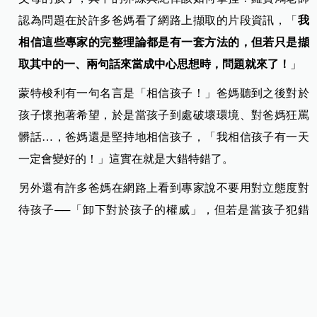
認為問題在於許多爸媽看了網路上擷取的片段資訊，「
我
相信這些專家的完整理論都是有一套方法的，但若只是擷
取其中的一、兩句話來當成中心思想時，問題就來了！
」
蒙特梭利有一句名言是「相信孩子！」爸媽聽到之後對於
孩子懷抱著希望，於是當孩子到處破壞環境、對爸媽狂罵
髒話…，爸媽還是堅持地相信孩子，「我相信孩子有一天
一定會變好的！」這實在就是大錯特錯了。
另外還有許多爸媽在網路上看到專家說不要用對立態度對
待孩子──「卸下對於孩子的權威」，但若是當孩子犯錯
時，爸媽還是不把權威拿回來，又不使用有力量的方式面
對孩子，而只是溫溫地說「我覺得你應該要…」 孩子可能
只會更加大吵大鬧而已。
羅寶鴻老師表示，以前的父母沒有這麼氾濫的網路資訊，