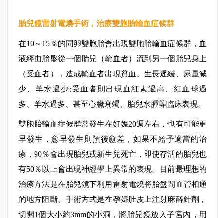
胎兒鏡雷射電燒手術，治療雙胞胎輸血症候群
在10～15％的同卵雙胞胎會出現雙胞胎輸血症候群，血
液經由胎盤從一個胎兒（輸血者）流到另一個胎兒身上
（受血者），造成輸血者出現貧血、生長遲緩、尿量減
少、羊水過少;受血者則出現血紅素過高、紅血球過
多、羊水過多、甚至心臟衰竭、胎兒水腫等臨床表現。
雙胞胎輸血症候群常發生在妊娠20週左右，也有可能更
早發生，愈早發生則預後愈差，如果不給予適當的治
療，90％會出現胎兒或新生兒死亡，即使存活的胎兒也
有50％以上會出現神經學上異常的表現。目前最理想的
治療方法是在胎兒鏡下利用雷射電燒將胎盤間血管相通
的地方阻斷。手術方式是在孕婦肚皮上注射麻醉針劑，
切開1個大小約3mm的小洞，將胎兒鏡放入子宮內，用