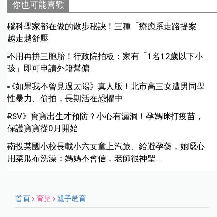
你也可能喜歡
腦科學家都在做的散步秘訣！三種「療癒系走路提案」
越走越舒壓
不用再拚三胞胎！行政院拍板：家有「1名12歲以下小
孩」即可申請外籍幫傭
《如果我不曾見過太陽》真人版！北市高三女遭男同學
性暴力、偷拍，長期活在恐懼中
RSV》寶寶出生才預防？小心有漏洞！孕媽咪打疫苗，
保護寶寶從0月開始
南投某國小校長載小六女童上汽旅、給避孕藥，她噁心
用菜瓜布洗澡：媽媽不會信，老師很神聖…
首頁
育兒
親子教育