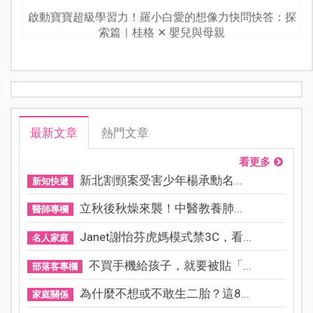
啟動寶寶超級學習力！羅小白愛的想像力快問快答：探
索篇｜桂格 ✕ 嬰兒與母親
最新文章
熱門文章
看更多
新北割頸案受害少年楊承勳名...
新知快遞
立秋後秋燥來襲！中醫教養肺...
醫師專欄
Janet謝怡芬虎媽模式禁3C，看...
名人家庭
不買手機給孩子，就要被貼「...
部落客專欄
為什麼不想或不敢生二胎？這8...
家庭關係