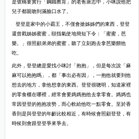
是號稱要實行「鋼鐵教育」的老爸唐志中，小咪說他把
兒子都親吻到滿臉口水了。
登登是家中的小霸王，不僅會搶姊姊們的東西，登登
還曾戳姊姊蜜蜜，頤指氣使地簡短下令：「蜜蜜，芭
樂。」很照顧弟弟的蜜蜜，聽了立刻跑去拿芭樂餵他
吃。
此外，
登登總是愛找小咪討「抱抱」，但是每次說「
麻
麻可以抱抱嗎
」，都「事出必有因」，
一抱他就要到他
想去的地方，拿他想拿的東西
。登登很聰明，知道家裡
的零食櫃在哪裡，經常會要媽媽抱他去拿零食。媽媽也
常因登登的抱抱攻勢，而心軟給他吃一點零食。至於香
香則是與登登的年齡比較相近，有時候會照顧登登，有
時候則會跟登登爭來爭去。