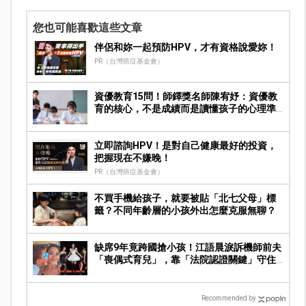
您也可能喜歡這些文章
伴侶和妳一起預防HPV，才有資格說愛妳！
PR（台灣癌症基金會）
資優教育15問！師鐸獎名師陳宥妤：資優教
育的核心，不是成績而是讀懂孩子的心理準
備度
立即諮詢HPV！是對自己健康最好的投資，
把握現在不嫌晚！
PR（台灣癌症基金會）
不買手機給孩子，就要被貼「北七父母」標
籤？不同年齡層的小孩外出怎麼克服無聊？
缺席9年竟跨國搶小孩！江語晨淚訴機師前夫
「喪偶式育兒」，靠「法院認證關鍵」守住
撫養權
Recommended by