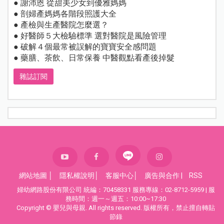
● 謝沛恩 從甜美少女到優雅媽媽
● 剖婦產媽媽各階段照護大全
● 產檢與生產醫院怎麼選？
● 好醫師５大檢驗標準 選對醫院是風險管理
● 破解４個最常被誤解的寶寶安全感問題
● 藥膳、茶飲、日常保養 中醫觀點看產後掉髮
雜誌訂閱
網站地圖
│
隱私權說明
│
客服中心
│
廣告與合作
|
RSS
婦幼網路股份有限公司 統編：70458331 服務專線：02-8712-5959 | 服
務時間：週一～週五：10:00~17:30
Copyright © 嬰兒與母親. All rights reserved. 版權所有，禁止擅自轉貼
節錄