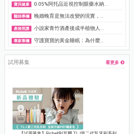
0.05%阿托品近視控制眼藥水納...
寶貝健康
晚婚晚育是無法改變的現實，...
醫師專欄
小說家青竹酒產後成半植物人...
產後照護
守護寶寶的黃金睡眠：為什麼...
專家專欄
試用募集
看更多
【試用募集】Richell利其爾 T.L.I第二代乳牙刷系列