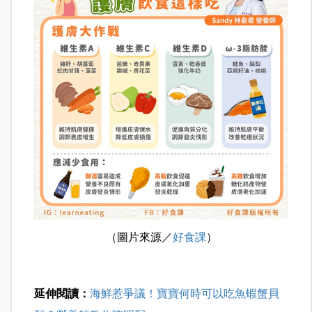
（圖片來源／
好食課
）
延伸閱讀：
海鮮惹爭議！寶寶何時可以吃魚蝦蟹貝