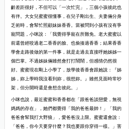
齡差距很好，不但可以「一次忙完」，三個小孩彼此也
有伴。大
女兒蜜蜜很懂事，在兒子剛出生、夫妻倆分身
乏術時，會幫忙照顧妹妹香香。當被問到小孩有沒有爭
寵問題，小咪說：「我覺得爭寵在所難免。老大蜜蜜以
前還曾經咬過老二香香的臉、也偷揍過香香；結果香香
學會走路後做的第一件事，就是走過去直接呼她姊姊一
個巴掌。不過姊妹倆雖然會打打鬧鬧，但感情仍然很
好。蜜蜜現在剛上小學了，放學後香香會跟她說：『姊
姊，妳上學時我沒看到妳，很想妳。』雖然見面時常吵
架，但分開時還是會想念彼此。」
小咪也說，最近蜜蜜和香香都在「
跟爸爸談戀愛，無視
媽媽的存在
」，她們都覺得「我的爸爸最帥！」「我的
爸爸會幫我打大野狼」，愛爸爸沒上限。蜜蜜還會說：
「爸爸，你今天要穿什麼？我也要跟你穿得一樣。」害