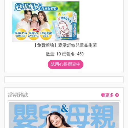
【免費體驗】森活舒敏兒童益生菌
數量: 10 已報名: 453
試用心得撰寫中
當期雜誌
看更多