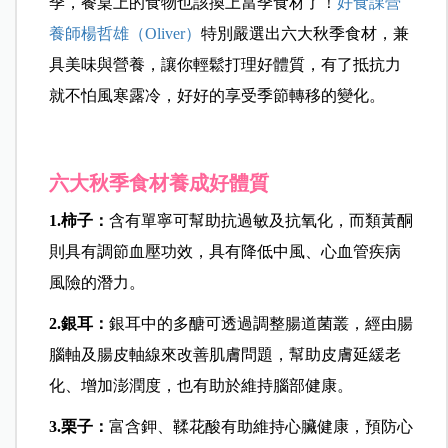
季，餐桌上的食物也該換上當季食材了！
好食課營
養師楊哲雄（Oliver）
特別嚴選出六大秋季食材，兼
具美味與營養，讓你輕鬆打理好體質，有了抵抗力
就不怕風寒露冷，好好的享受季節轉移的變化。
六大秋季食材養成好體質
1.柿子：
含有單寧可幫助抗過敏及抗氧化，而類黃酮
則具有調節血壓功效，具有降低中風、心血管疾病
風險的潛力。
2.銀耳：
銀耳中的多醣可透過調整腸道菌叢，經由腸
腦軸及腸皮軸線來改善肌膚問題，幫助皮膚延緩老
化、增加澎潤度，也有助於維持腦部健康。
3.栗子：
富含鉀、鞣花酸有助維持心臟健康，預防心