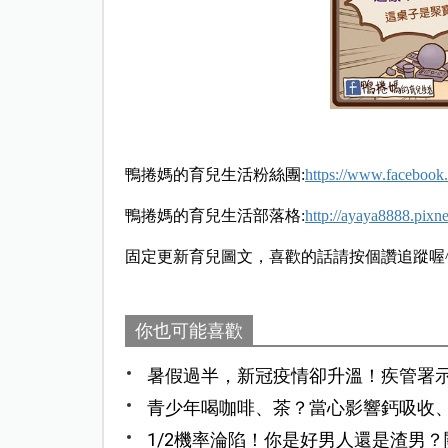
鴨捲媽的育兒生活粉絲團:
https://www.facebook
鴨捲媽的育兒生活部落格:
http://ayaya8888.pixne
固定更新育兒圖文，喜歡的話請按個讚追蹤喔^
你也可能喜歡
暑假過半，新冠疫情卻升溫！疾管署示
公費疫苗延長至9月底
青少年喝咖啡、茶？當心影響鈣吸收
1/2機率淪陷！你是好男人還是渣男