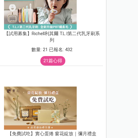
【試用募集】Richell利其爾 T.L.I第二代乳牙刷系
列
數量: 21 已報名: 432
21篇心得
【免費試吃】實心蛋捲 窗花綻放｜彌月禮盒