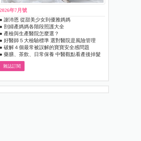
2026年7月號
● 謝沛恩 從甜美少女到優雅媽媽
● 剖婦產媽媽各階段照護大全
● 產檢與生產醫院怎麼選？
● 好醫師５大檢驗標準 選對醫院是風險管理
● 破解４個最常被誤解的寶寶安全感問題
● 藥膳、茶飲、日常保養 中醫觀點看產後掉髮
雜誌訂閱