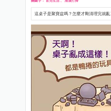
關鍵字：
育兒生活
、
清潔打掃
這桌子是聚寶盆嗎？怎麼才剛清理完就亂