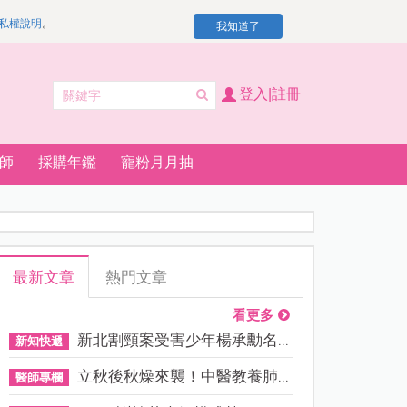
私權說明
。
我知道了
登入|註冊
師
採購年鑑
寵粉月月抽
最新文章
熱門文章
看更多
新北割頸案受害少年楊承勳名...
新知快遞
立秋後秋燥來襲！中醫教養肺...
醫師專欄