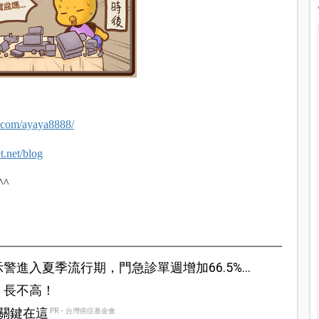
.com/ayaya8888/
t.net/blog
^
警進入夏季流行期，門急診單週增加66.5%，
、長不高！
？關鍵在這
PR・台灣癌症基金會