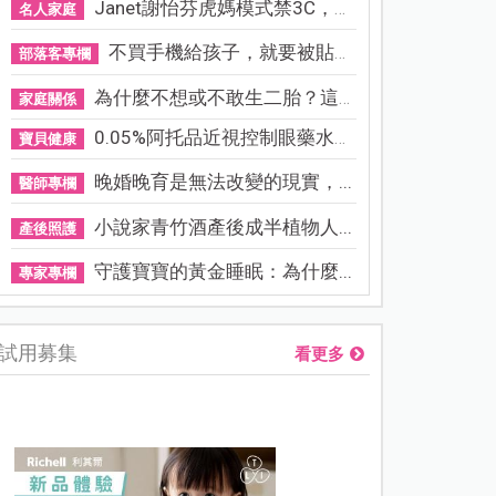
Janet謝怡芬虎媽模式禁3C，看...
名人家庭
不買手機給孩子，就要被貼「...
部落客專欄
為什麼不想或不敢生二胎？這8...
家庭關係
0.05%阿托品近視控制眼藥水納...
寶貝健康
晚婚晚育是無法改變的現實，...
醫師專欄
小說家青竹酒產後成半植物人...
產後照護
守護寶寶的黃金睡眠：為什麼...
專家專欄
試用募集
看更多