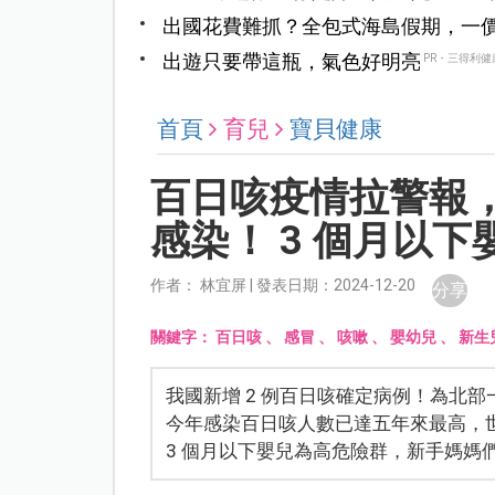
出國花費難抓？全包式海島假期，一
出遊只要帶這瓶，氣色好明亮
PR・三得利健
首頁
育兒
寶貝健康
百日咳疫情拉警報，
感染！ 3 個月以
作者： 林宜屏 | 發表日期：2024-12-20
分享
關鍵字：
百日咳
、
感冒
、
咳嗽
、
嬰幼兒
、
新生
我國新增 2 例百日咳確定病例！為北部
今年感染百日咳人數已達五年來最高，
3 個月以下嬰兒為高危險群，新手媽媽