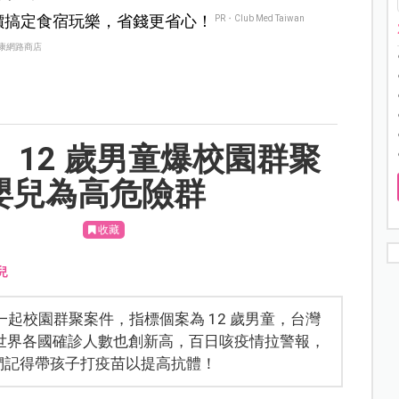
價搞定食宿玩樂，省錢更省心！
PR・Club Med Taiwan
康網路商店
 12 歲男童爆校園群聚
下嬰兒為高危險群
收藏
兒
一起校園群聚案件，指標個案為 12 歲男童，台灣
世界各國確診人數也創新高，百日咳疫情拉警報，
們記得帶孩子打疫苗以提高抗體！