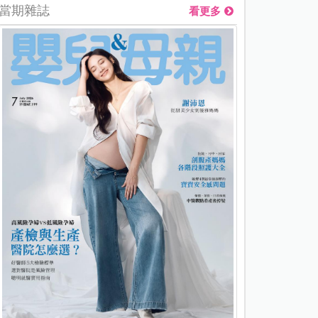
當期雜誌
看更多