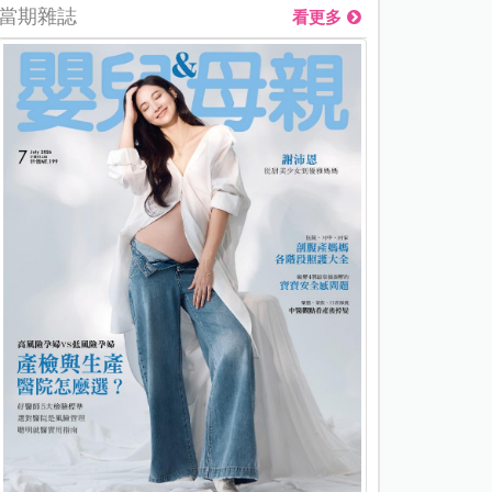
當期雜誌
看更多