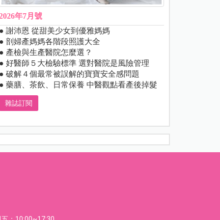
2026年7月號
● 謝沛恩 從甜美少女到優雅媽媽
● 剖婦產媽媽各階段照護大全
● 產檢與生產醫院怎麼選？
● 好醫師５大檢驗標準 選對醫院是風險管理
● 破解４個最常被誤解的寶寶安全感問題
● 藥膳、茶飲、日常保養 中醫觀點看產後掉髮
雜誌訂閱
：10:00~17:30