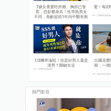
7歲女童愛吃炸雞、胸部已發
驚！每2
育，恐影響身高！性早熟男女
不同，骨齡超前1年內中醫有救
PR・台灣癌症基金會
1/2機率淪陷！你是好男人還是
出國花費
渣男？關鍵在這
期，一價
PR・台灣癌症基金會
PR・Club Med Taiwa
熱門影音