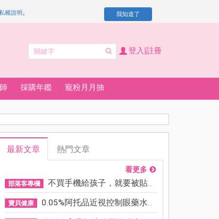
私權說明
。
我知道了
登入|註冊
師
採購年鑑
寵粉月月抽
最新文章
熱門文章
看更多
不買手機給孩子，就要被貼「...
部落客專欄
0.05%阿托品近視控制眼藥水納...
寶貝健康