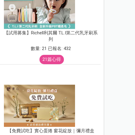
【試用募集】Richell利其爾 T.L.I第二代乳牙刷系
列
數量: 21 已報名: 432
21篇心得
【免費試吃】實心蛋捲 窗花綻放｜彌月禮盒