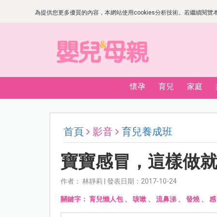
為提供您更多優質的內容，本網站使用cookies分析技術。若繼續閱覽本網
懷孕
育兒
家庭
首頁
影音
育兒養成班
寶寶感冒，這樣做
作者： 林靜莉 | 發表日期：2017-10-24
關鍵字：
育兒懶人包
、
咳嗽
、
流鼻涕
、
發燒
、
感