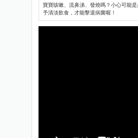
寶寶咳嗽、流鼻涕、發燒嗎？小心可能是
予清淡飲食，才能擊退病菌喔！