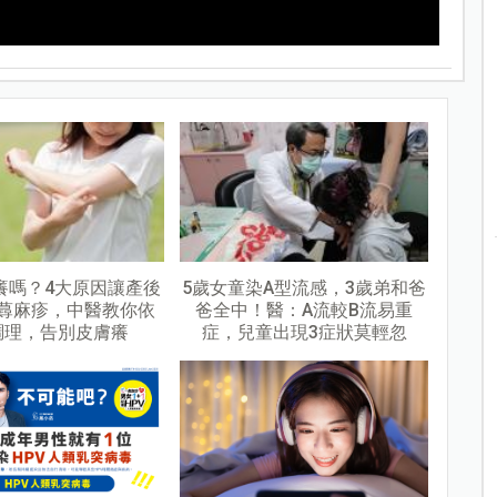
癢嗎？4大原因讓產後
5歲女童染A型流感，3歲弟和爸
蕁麻疹，中醫教你依
爸全中！醫：A流較B流易重
調理，告別皮膚癢
症，兒童出現3症狀莫輕忽