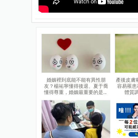
婚姻裡到底能不能有異性朋
產後皮膚
友？楊祐寧懂得後退、夏于喬
容易罹患
懂得尊重，婚姻最重要的是忠
體質
誠！