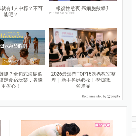
男就有1人中標？不可
報復性熬夜 癌細胞數攀升
能吧？
PR・安達人壽 安心抗癌
難抓？全包式海島假
2026最熱門TOP15媽媽教室整
搞定食宿玩樂，省錢
理｜新手爸媽必收！學知識、
更省心！
領贈品
n
Recommended by