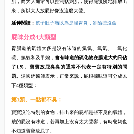
肌，而大人通常可以控制括約肌，使得屁慢慢地排放出
來，所以大人放屁好像沒這麼大聲。
延伸閱讀：
孩子肚子痛以為是腸胃炎，卻險些沒命！
屁味分成4大類型
胃腸道的氣體大多是沒有味道的氮氣、氧氣、二氧化
碳、氫氣和及甲
烷
，
會有味道的硫化物在腸道大約只佔
了1％。寶寶放屁臭臭的通常不代表一定有特別的問
題。
湯國廷醫師表示，正常來說，屁根據味道可分成以
下4種類型：
第1類、一點都不臭：
寶寶沒吃特別的食物，排出來的屁都是些不臭的氣體，
放的屁沒有味道，若再加上沒有太大聲響，有時爸媽也
不知道寶寶放屁了。