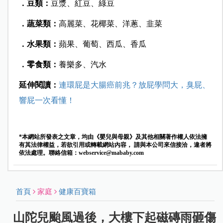
．豆類：
豆漿、紅豆、綠豆
．蔬菜類：
高麗菜、花椰菜、洋蔥、韭菜
．水果類：
蘋果、葡萄、西瓜、香瓜
．零食類：
養樂多、汽水
延伸閱讀：
連環屁是大腸癌前兆？放屁學問大，臭屁、
響屁一次看懂！
*本網站所發表之文章，均由《嬰兒與母親》及其他相關著作權人依法擁
有其法律權益，若欲引用或轉載網站內容， 請與本公司來信接洽，違者將
依法處理。聯絡信箱：
webservice@mababy.com
首頁
家庭
健康百寶箱
山陀兒颱風過後，大樓下起磁磚雨砸傷