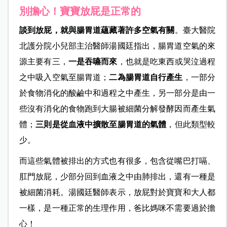
別擔心！寶寶放屁是正常的
談到放屁，就與腸胃道蘊藏著許多空氣有關
。臺大醫院
北護分院小兒部主治醫師湯國廷指出，腸胃道空氣的來
源主要有三，
一是吞嚥而來
，也就是吃東西或哭泣過程
之中吸入空氣至腸胃道；
二為腸胃道自行產生
，一部分
於食物消化的酸鹼中和過程之中產生，另一部分是由一
些沒有消化的食物跑到大腸被細菌分解發酵因而產生氣
體；
三則是從血液中擴散至腸胃道的氣體
，但此類型較
少。
而這些氣體被排出的方式也有很多，包含從嘴巴打嗝、
肛門放屁，少部分回到血液之中由肺排出，還有一種是
被細菌消耗。湯國廷醫師表示，放屁對於寶寶和大人都
一樣，是一種正常的生理作用，爸比媽咪不需要過於擔
心！