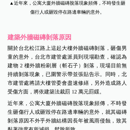
▲近年來，公寓大廈外牆磁磚脫落現象頻傳，不時發生砸
傷行人或砸毀停在路邊車輛的意外。
建築外牆磁磚剝落原因
關於台北松江路上這起大樓外牆磁磚剝落，砸傷男
童的意外，台北市建管處派員到現場勘查，確認為
建物 2 樓外牆粉刷層（斬石子）剝落，現場目前無
持續剝落現象，已圍警示帶並張貼告示。同時，北
市建管處將請大樓管委會盡速修繕，另外造成路人
受傷方面，將依建築法裁罰 12 萬元罰鍰。
近年來，公寓大廈外牆磁磚脫落現象頻傳，不時發
生砸傷行人或砸毀停在路邊車輛的意外，就其磁磚
剝落原因不外乎外牆結構因長年被風雨侵蝕，致其
黏著強度有所減損、鬆脫所致。