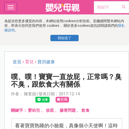
Toggle
navigation
為提供您更多優質的內容，本網站使用cookies分析技術。若繼續閱覽本網站內
容，即表示您同意我們使用 cookies， 關於更多cookies資訊請閱讀我們的
隱私
權說明
。
我知道了
首頁
育兒
寶貝健康
噗、噗！寶寶一直放屁，正常嗎？臭
不臭，跟飲食大有關係
作者： 陳萱蘋 | 發表日期：2017-12-14
收藏
關鍵字：
嬰幼兒
、
放屁
、
腸胃問題
、
飲食
看著寶寶熟睡的小臉龐，真像個小天使啊！這時