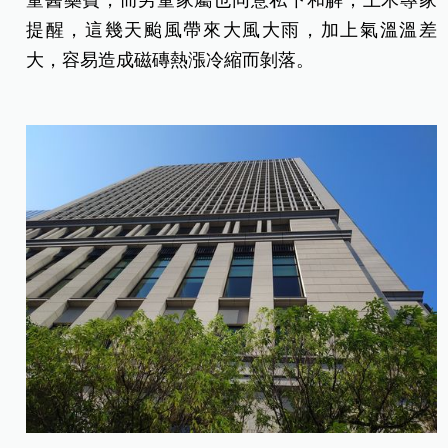
童醫藥費，而男童家屬也同意私下和解；土木專家
提醒，這幾天颱風帶來大風大雨，加上氣溫溫差
大，容易造成磁磚熱漲冷縮而剝落。