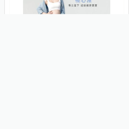
樓心潼，活出自己！欣喜迎接「小毛豆」開啟幸福新篇
章
Let's Yoga 親子瑜珈（Part1）