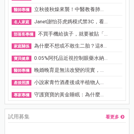
立秋後秋燥來襲！中醫教養肺...
醫師專欄
Janet謝怡芬虎媽模式禁3C，看...
名人家庭
不買手機給孩子，就要被貼「...
部落客專欄
為什麼不想或不敢生二胎？這8...
家庭關係
0.05%阿托品近視控制眼藥水納...
寶貝健康
晚婚晚育是無法改變的現實，...
醫師專欄
小說家青竹酒產後成半植物人...
產後照護
守護寶寶的黃金睡眠：為什麼...
專家專欄
試用募集
看更多