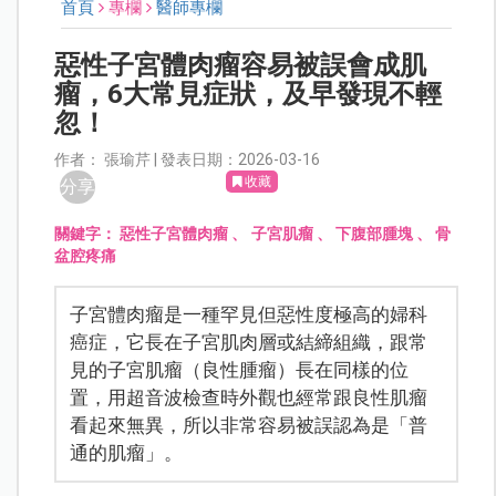
首頁
專欄
醫師專欄
惡性子宮體肉瘤容易被誤會成肌
瘤，6大常見症狀，及早發現不輕
忽！
作者： 張瑜芹 | 發表日期：2026-03-16
收藏
分享
關鍵字：
惡性子宮體肉瘤
、
子宮肌瘤
、
下腹部腫塊
、
骨
盆腔疼痛
子宮體肉瘤是一種罕見但惡性度極高的婦科
癌症，它長在子宮肌肉層或結締組織，跟常
見的子宮肌瘤（良性腫瘤）長在同樣的位
置，用超音波檢查時外觀也經常跟良性肌瘤
看起來無異，所以非常容易被誤認為是「普
通的肌瘤」。