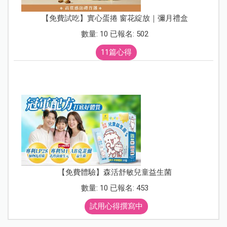
【免費試吃】實心蛋捲 窗花綻放｜彌月禮盒
數量: 10 已報名: 502
11篇心得
【免費體驗】森活舒敏兒童益生菌
數量: 10 已報名: 453
試用心得撰寫中