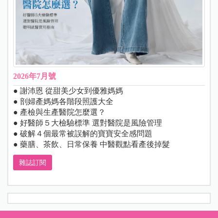
2026年7月號
● 謝沛恩 從甜美少女到優雅媽媽
● 剖婦產媽媽各階段照護大全
● 產檢與生產醫院怎麼選？
● 好醫師５大檢驗標準 選對醫院是風險管理
● 破解４個最常被誤解的寶寶安全感問題
● 藥膳、茶飲、日常保養 中醫觀點看產後掉髮
雜誌訂閱