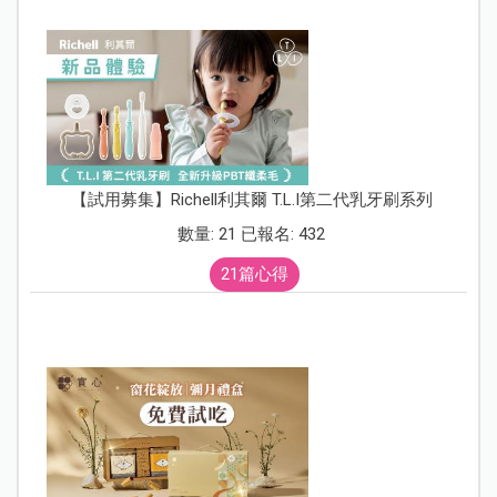
【試用募集】Richell利其爾 T.L.I第二代乳牙刷系列
數量: 21 已報名: 432
21篇心得