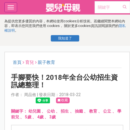
Toggle
navigation
為提供您更多優質的內容，本網站使用cookies分析技術。若繼續閱覽本網站內
容，即表示您同意我們使用 cookies， 關於更多cookies資訊請閱讀我們的
隱私
權說明
。
我知道了
首頁
育兒
親子教育
手腳要快！2018年全台公幼招生資
訊總整理！
作者： 周品攸 | 發表日期：2018-03-22
收藏
關鍵字：
幼兒園
、
公幼
、
招生
、
抽籤
、
教育
、
公立
、
學
前兒
、
5歲
、
4歲
、
3歲