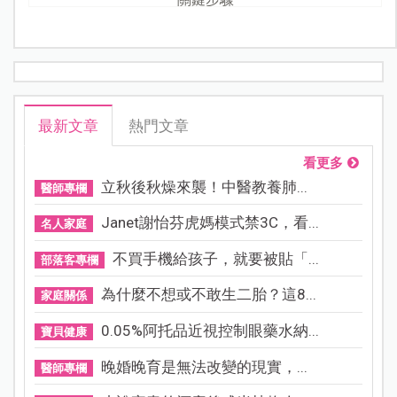
最新文章
熱門文章
看更多
立秋後秋燥來襲！中醫教養肺...
醫師專欄
Janet謝怡芬虎媽模式禁3C，看...
名人家庭
不買手機給孩子，就要被貼「...
部落客專欄
為什麼不想或不敢生二胎？這8...
家庭關係
0.05%阿托品近視控制眼藥水納...
寶貝健康
晚婚晚育是無法改變的現實，...
醫師專欄