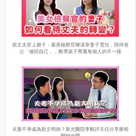
當丈夫穿上裙子：最美檢察官陳漢章妻子雪兒，陪伴老
公「做回自己」，教導孩子尊重每個人的不一樣
夫妻不孕成為新文明病？新光醫院李毅評主任分享療程
關鍵步驟