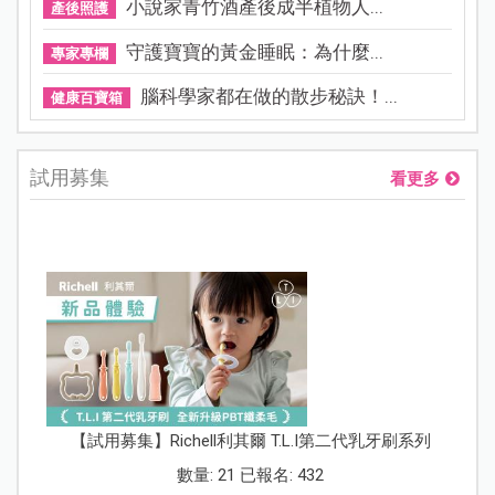
小說家青竹酒產後成半植物人...
產後照護
守護寶寶的黃金睡眠：為什麼...
專家專欄
腦科學家都在做的散步秘訣！...
健康百寶箱
試用募集
看更多
【試用募集】Richell利其爾 T.L.I第二代乳牙刷系列
數量: 21 已報名: 432