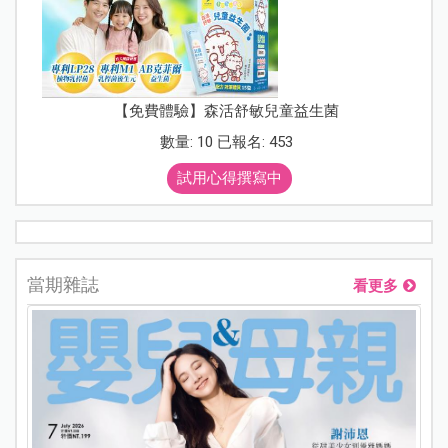
【免費體驗】森活舒敏兒童益生菌
數量: 10 已報名: 453
試用心得撰寫中
當期雜誌
看更多