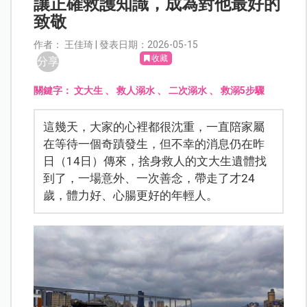
讓正確救護知識，成為對他最好的
致敬
作者： 王佳琦 | 發表日期：2026-05-15
收藏
分享
關鍵字：
文大生
、
救人溺水
、
二次溺水
、
救溺5步驟
這幾天，大家的心裡都很沈重，一直陪家屬
在等待一個奇蹟發生，但不幸的消息仍在昨
日（14日）傳來，捨身救人的文大生遺體找
到了，一場意外、一次善念，帶走了才24
歲，體力好、心腸更好的年輕人。