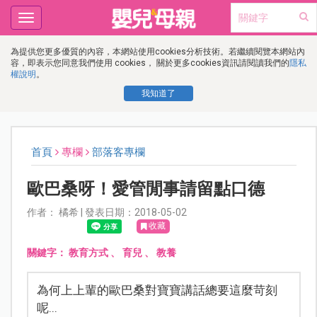
Toggle
navigation
為提供您更多優質的內容，本網站使用cookies分析技術。若繼續閱覽本網站內
容，即表示您同意我們使用 cookies， 關於更多cookies資訊請閱讀我們的
隱私
權說明
。
我知道了
首頁
專欄
部落客專欄
歐巴桑呀！愛管閒事請留點口德
作者： 橘希 | 發表日期：2018-05-02
收藏
關鍵字：
教育方式
、
育兒
、
教養
為何上上輩的歐巴桑對寶寶講話總要這麼苛刻
呢...