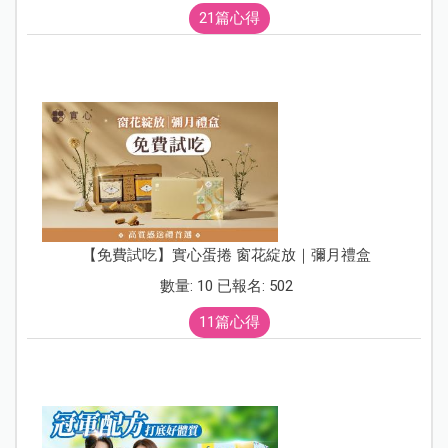
21篇心得
【免費試吃】實心蛋捲 窗花綻放｜彌月禮盒
數量: 10 已報名: 502
11篇心得