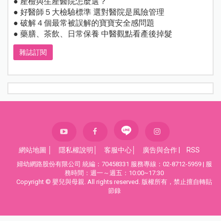
● 產檢與生產醫院怎麼選？
● 好醫師５大檢驗標準 選對醫院是風險管理
● 破解４個最常被誤解的寶寶安全感問題
● 藥膳、茶飲、日常保養 中醫觀點看產後掉髮
雜誌訂閱
網站地圖
│
隱私權說明
│
客服中心
│
廣告與合作
|
RSS
婦幼網路股份有限公司 統編：70458331 服務專線：02-8712-5959 | 服
務時間：週一～週五：10:00~17:30
Copyright © 嬰兒與母親. All rights reserved. 版權所有，禁止擅自轉貼
節錄