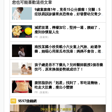
您也可能喜歡這些文章
9歲童腹痛1年，竟長15公分腫瘤！兒醫：5
症狀易誤診腸胃炎恐喪命，好發嬰幼兒青少
年
減肥首選，檸檬加它，堅持一週，腰細了，
瘦到你懷疑人生
PR（新素簡）
南投某國小校長載小六女童上汽旅、給避孕
藥，她噁心用菜瓜布洗澡：媽媽不會信，老
師很神聖…
孩子總是吞不下藥丸？兒科醫師親授2個吞藥
技巧，原來換個姿勢就成功了！
腹部脂肪的「剋星」找到了，常吃這幾物，
吃走大肚囊，瘦出小蠻腰
PR（新素簡）
9597借錢網
PR